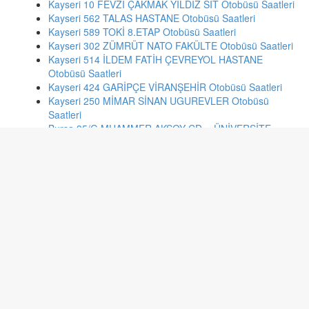
Kayseri 10 FEVZİ ÇAKMAK YILDIZ SİT Otobüsü Saatleri
Kayseri 562 TALAS HASTANE Otobüsü Saatleri
Kayseri 589 TOKİ 8.ETAP Otobüsü Saatleri
Kayseri 302 ZÜMRÜT NATO FAKÜLTE Otobüsü Saatleri
Kayseri 514 İLDEM FATİH ÇEVREYOL HASTANE
Otobüsü Saatleri
Kayseri 424 GARİPÇE VİRANŞEHİR Otobüsü Saatleri
Kayseri 250 MİMAR SİNAN UGUREVLER Otobüsü
Saatleri
Bursa 35/G MUAMMER AKSOY CD. - ÜNİVERSİTE
İSTASYONU Otobüsü Saatleri
Bursa B/33-M KORUBAŞI - KÜÇÜK SANAYİ İSTASYONU
Otobüsü Saatleri
Ankara 271 ŞENTEPE-YENİMAHALLE METRO Otobüsü
Saatleri
Bursa D/4 SİTELER - VAKIFKÖY HOBİ BAHÇELERİ
Otobüsü Saatleri
Bursa 60/K KİRAZLI - TEMİZ CD. Otobüsü Saatleri
Adana 309 BELEDİYE EVL.ESKİ POLİS LOJ - ANADOLU
LİS.METRO Otobüsü Saatleri
Konya 11-75 KARAHÜYÜK - HARMANCIK Otobüsü
Saatleri
Bolu 1A SARICALAR-SALIBEYLER-DODURGA Otobüsü