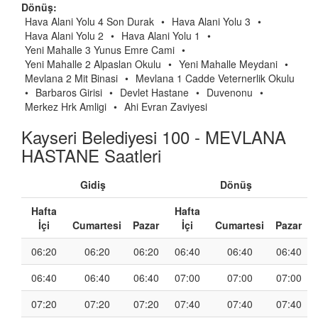
Dönüş:
Hava Alani Yolu 4 Son Durak
•
Hava Alani Yolu 3
•
Hava Alani Yolu 2
•
Hava Alani Yolu 1
•
Yeni Mahalle 3 Yunus Emre Cami
•
Yeni Mahalle 2 Alpaslan Okulu
•
Yeni Mahalle Meydani
•
Mevlana 2 Mit Binasi
•
Mevlana 1 Cadde Veternerlik Okulu
•
Barbaros Girisi
•
Devlet Hastane
•
Duvenonu
•
Merkez Hrk Amligi
•
Ahi Evran Zaviyesi
Kayseri Belediyesi 100 - MEVLANA
HASTANE Saatleri
Gidiş
Dönüş
Hafta
Hafta
İçi
Cumartesi
Pazar
İçi
Cumartesi
Pazar
06:20
06:20
06:20
06:40
06:40
06:40
06:40
06:40
06:40
07:00
07:00
07:00
07:20
07:20
07:20
07:40
07:40
07:40