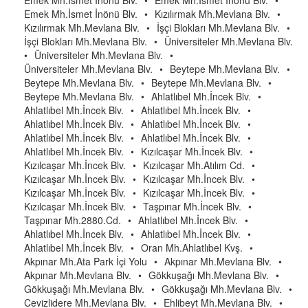
Emek Mh.İsmet İnönü Blv.
•
Emek Mh.İsmet İnönü Blv.
•
Emek Mh.İsmet İnönü Blv.
•
Kızılırmak Mh.Mevlana Blv.
•
Kızılırmak Mh.Mevlana Blv.
•
İşçi Blokları Mh.Mevlana Blv.
•
İşçi Blokları Mh.Mevlana Blv.
•
Üniversiteler Mh.Mevlana Blv.
•
Üniversiteler Mh.Mevlana Blv.
•
Üniversiteler Mh.Mevlana Blv.
•
Beytepe Mh.Mevlana Blv.
•
Beytepe Mh.Mevlana Blv.
•
Beytepe Mh.Mevlana Blv.
•
Beytepe Mh.Mevlana Blv.
•
Ahlatlıbel Mh.İncek Blv.
•
Ahlatlıbel Mh.İncek Blv.
•
Ahlatlıbel Mh.İncek Blv.
•
Ahlatlıbel Mh.İncek Blv.
•
Ahlatlıbel Mh.İncek Blv.
•
Ahlatlıbel Mh.İncek Blv.
•
Ahlatlıbel Mh.İncek Blv.
•
Ahlatlıbel Mh.İncek Blv.
•
Kızılcaşar Mh.İncek Blv.
•
Kızılcaşar Mh.İncek Blv.
•
Kızılcaşar Mh.Atılım Cd.
•
Kızılcaşar Mh.İncek Blv.
•
Kızılcaşar Mh.İncek Blv.
•
Kızılcaşar Mh.İncek Blv.
•
Kızılcaşar Mh.İncek Blv.
•
Kızılcaşar Mh.İncek Blv.
•
Taşpınar Mh.İncek Blv.
•
Taşpınar Mh.2880.Cd.
•
Ahlatlıbel Mh.İncek Blv.
•
Ahlatlıbel Mh.İncek Blv.
•
Ahlatlıbel Mh.İncek Blv.
•
Ahlatlıbel Mh.İncek Blv.
•
Oran Mh.Ahlatlıbel Kvş.
•
Akpınar Mh.Ata Park İçi Yolu
•
Akpınar Mh.Mevlana Blv.
•
Akpınar Mh.Mevlana Blv.
•
Gökkuşağı Mh.Mevlana Blv.
•
Gökkuşağı Mh.Mevlana Blv.
•
Gökkuşağı Mh.Mevlana Blv.
•
Cevizlidere Mh.Mevlana Blv.
•
Ehlibeyt Mh.Mevlana Blv.
•