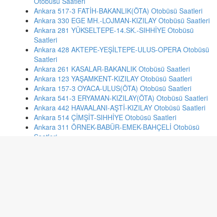
Otobüsü Saatleri
Ankara 517-3 FATİH-BAKANLIK(ÖTA) Otobüsü Saatleri
Ankara 330 EGE MH.-LOJMAN-KIZILAY Otobüsü Saatleri
Ankara 281 YÜKSELTEPE-14.SK.-SIHHİYE Otobüsü
Saatleri
Ankara 428 AKTEPE-YEŞİLTEPE-ULUS-OPERA Otobüsü
Saatleri
Ankara 261 KASALAR-BAKANLIK Otobüsü Saatleri
Ankara 123 YAŞAMKENT-KIZILAY Otobüsü Saatleri
Ankara 157-3 OYACA-ULUS(ÖTA) Otobüsü Saatleri
Ankara 541-3 ERYAMAN-KIZILAY(ÖTA) Otobüsü Saatleri
Ankara 442 HAVAALANI-AŞTİ-KIZILAY Otobüsü Saatleri
Ankara 514 ÇİMŞİT-SIHHİYE Otobüsü Saatleri
Ankara 311 ÖRNEK-BABÜR-EMEK-BAHÇELİ Otobüsü
Saatleri
Ankara 383 PEYAMİ SEFA-DDY Otobüsü Saatleri
Ankara 461 UYANIŞ-PINARBAŞI-GAR-KIZILAY Otobüsü
Saatleri
Ankara 183 İLKER SİNAN CD.-ULUS Otobüsü Saatleri
İstanbul 25y HACIOSMAN METRO-SARIYER-YUNUS
EMRE-UYUM SİTESİ Otobüsü Saatleri
İstanbul 52 KONAKLAR MAH- KABATAŞ Otobüsü Saatleri
Kayseri 550 TALAS ANAYURT JANDARMA Otobüsü