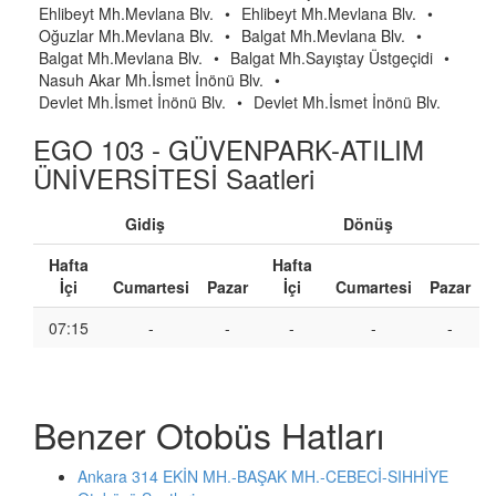
Ehlibeyt Mh.Mevlana Blv.
•
Ehlibeyt Mh.Mevlana Blv.
•
Oğuzlar Mh.Mevlana Blv.
•
Balgat Mh.Mevlana Blv.
•
Balgat Mh.Mevlana Blv.
•
Balgat Mh.Sayıştay Üstgeçidi
•
Nasuh Akar Mh.İsmet İnönü Blv.
•
Devlet Mh.İsmet İnönü Blv.
•
Devlet Mh.İsmet İnönü Blv.
EGO 103 - GÜVENPARK-ATILIM
ÜNİVERSİTESİ Saatleri
Gidiş
Dönüş
Hafta
Hafta
İçi
Cumartesi
Pazar
İçi
Cumartesi
Pazar
07:15
-
-
-
-
-
Benzer Otobüs Hatları
Ankara 314 EKİN MH.-BAŞAK MH.-CEBECİ-SIHHİYE