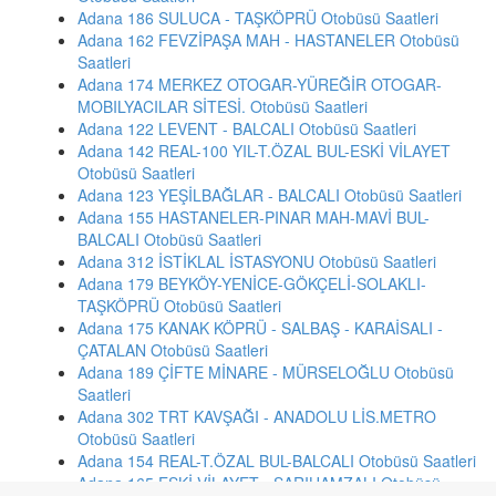
Adana 186 SULUCA - TAŞKÖPRÜ Otobüsü Saatleri
Adana 162 FEVZİPAŞA MAH - HASTANELER Otobüsü
Saatleri
Adana 174 MERKEZ OTOGAR-YÜREĞİR OTOGAR-
MOBILYACILAR SİTESİ. Otobüsü Saatleri
Adana 122 LEVENT - BALCALI Otobüsü Saatleri
Adana 142 REAL-100 YIL-T.ÖZAL BUL-ESKİ VİLAYET
Otobüsü Saatleri
Adana 123 YEŞİLBAĞLAR - BALCALI Otobüsü Saatleri
Adana 155 HASTANELER-PINAR MAH-MAVİ BUL-
BALCALI Otobüsü Saatleri
Adana 312 İSTİKLAL İSTASYONU Otobüsü Saatleri
Adana 179 BEYKÖY-YENİCE-GÖKÇELİ-SOLAKLI-
TAŞKÖPRÜ Otobüsü Saatleri
Adana 175 KANAK KÖPRÜ - SALBAŞ - KARAİSALI -
ÇATALAN Otobüsü Saatleri
Adana 189 ÇİFTE MİNARE - MÜRSELOĞLU Otobüsü
Saatleri
Adana 302 TRT KAVŞAĞI - ANADOLU LİS.METRO
Otobüsü Saatleri
Adana 154 REAL-T.ÖZAL BUL-BALCALI Otobüsü Saatleri
Adana 165 ESKİ VİLAYET - SARIHAMZALI Otobüsü