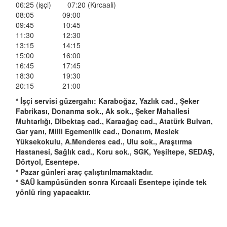
06:25
(işçi)
07:20
(Kırcaali)
08:05
09:00
09:45
10:45
11:30
12:30
13:15
14:15
15:00
16:00
16:45
17:45
18:30
19:30
20:15
21:00
* İşçi servisi güzergahı: Karaboğaz, Yazlık cad., Şeker
Fabrikası, Donanma sok., Ak sok., Şeker Mahallesi
Muhtarlığı, Dibektaş cad., Karaağaç cad., Atatürk Bulvarı,
Gar yanı, Milli Egemenlik cad., Donatım, Meslek
Yüksekokulu, A.Menderes cad., Ulu sok., Araştırma
Hastanesi, Sağlık cad., Koru sok., SGK, Yeşiltepe, SEDAŞ,
Dörtyol, Esentepe.
* Pazar günleri araç çalıştırılmamaktadır.
* SAÜ kampüsünden sonra Kırcaali Esentepe içinde tek
yönlü ring yapacaktır.