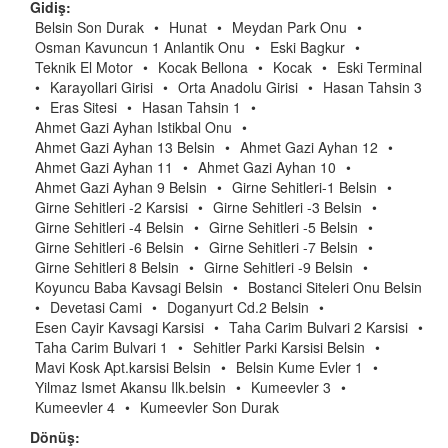
Gidiş:
Belsin Son Durak
•
Hunat
•
Meydan Park Onu
•
Osman Kavuncun 1 Anlantik Onu
•
Eski Bagkur
•
Teknik El Motor
•
Kocak Bellona
•
Kocak
•
Eski Terminal
•
Karayollari Girisi
•
Orta Anadolu Girisi
•
Hasan Tahsin 3
•
Eras Sitesi
•
Hasan Tahsin 1
•
Ahmet Gazi Ayhan Istikbal Onu
•
Ahmet Gazi Ayhan 13 Belsin
•
Ahmet Gazi Ayhan 12
•
Ahmet Gazi Ayhan 11
•
Ahmet Gazi Ayhan 10
•
Ahmet Gazi Ayhan 9 Belsin
•
Girne Sehitleri-1 Belsin
•
Girne Sehitleri -2 Karsisi
•
Girne Sehitleri -3 Belsin
•
Girne Sehitleri -4 Belsin
•
Girne Sehitleri -5 Belsin
•
Girne Sehitleri -6 Belsin
•
Girne Sehitleri -7 Belsin
•
Girne Sehitleri 8 Belsin
•
Girne Sehitleri -9 Belsin
•
Koyuncu Baba Kavsagi Belsin
•
Bostanci Siteleri Onu Belsin
•
Devetasi Cami
•
Doganyurt Cd.2 Belsin
•
Esen Cayir Kavsagi Karsisi
•
Taha Carim Bulvari 2 Karsisi
•
Taha Carim Bulvari 1
•
Sehitler Parki Karsisi Belsin
•
Mavi Kosk Apt.karsisi Belsin
•
Belsin Kume Evler 1
•
Yilmaz Ismet Akansu Ilk.belsin
•
Kumeevler 3
•
Kumeevler 4
•
Kumeevler Son Durak
Dönüş: