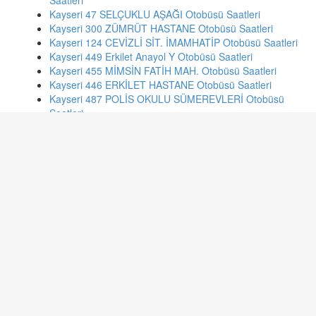
Saatleri
Kayseri 47 SELÇUKLU AŞAĞI Otobüsü Saatleri
Kayseri 300 ZÜMRÜT HASTANE Otobüsü Saatleri
Kayseri 124 CEVİZLİ SİT. İMAMHATİP Otobüsü Saatleri
Kayseri 449 Erkilet Anayol Y Otobüsü Saatleri
Kayseri 455 MİMSİN FATİH MAH. Otobüsü Saatleri
Kayseri 446 ERKİLET HASTANE Otobüsü Saatleri
Kayseri 487 POLİS OKULU SÜMEREVLERİ Otobüsü
Saatleri
Kayseri 192 YEŞİL MAH. ÜST GEÇİT İSTASYON CAD.
Otobüsü Saatleri
İstanbul 131h HİLAL KONUTLARI-TEPEÜSTÜ Otobüsü
Saatleri
Adana 198 YÜREĞİR OTOGAR - KARLIK Otobüsü
Saatleri
İzmir 84 SALİH OMURTAK - BASMANE Otobüsü Saatleri
İzmir 153 ÇAMKULE - GÜMRÜK Otobüsü Saatleri
Antalya 505 YENİKÖY-KÖMÜRCÜLER-ORGANİZE-
KADİRLER-TOKİ-DÖŞEMEALTI- Otobüsü Saatleri
İstanbul 59n FATİH SULTAN MEHMET- ŞİŞLİ Otobüsü
Saatleri
Ankara 135 ORAN SİTESİ-ULUS Otobüsü Saatleri
Çanakkale Kepez iskele Kepez iskele Otobüsü Saatleri