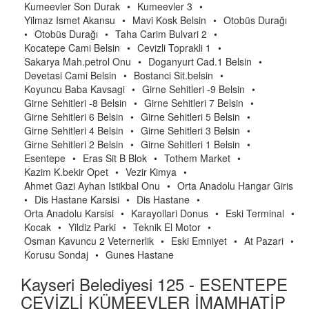
Kumeevler Son Durak
•
Kumeevler 3
•
Yilmaz Ismet Akansu
•
Mavi Kosk Belsin
•
Otobüs Durağı
•
Otobüs Durağı
•
Taha Carim Bulvari 2
•
Kocatepe Cami Belsin
•
Cevizli Toprakli 1
•
Sakarya Mah.petrol Onu
•
Doganyurt Cad.1 Belsin
•
Devetasi Cami Belsin
•
Bostanci Sit.belsin
•
Koyuncu Baba Kavsagi
•
Girne Sehitleri -9 Belsin
•
Girne Sehitleri -8 Belsin
•
Girne Sehitleri 7 Belsin
•
Girne Sehitleri 6 Belsin
•
Girne Sehitleri 5 Belsin
•
Girne Sehitleri 4 Belsin
•
Girne Sehitleri 3 Belsin
•
Girne Sehitleri 2 Belsin
•
Girne Sehitleri 1 Belsin
•
Esentepe
•
Eras Sit B Blok
•
Tothem Market
•
Kazim K.bekir Opet
•
Vezir Kimya
•
Ahmet Gazi Ayhan Istikbal Onu
•
Orta Anadolu Hangar Giris
•
Dis Hastane Karsisi
•
Dis Hastane
•
Orta Anadolu Karsisi
•
Karayollari Donus
•
Eski Terminal
•
Kocak
•
Yildiz Parki
•
Teknik El Motor
•
Osman Kavuncu 2 Veternerlik
•
Eski Emniyet
•
At Pazari
•
Korusu Sondaj
•
Gunes Hastane
Kayseri Belediyesi 125 - ESENTEPE
CEVİZLİ KÜMEEVLER İMAMHATİP