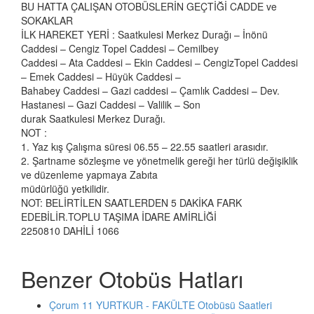
BU HATTA ÇALIŞAN OTOBÜSLERİN GEÇTİĞİ CADDE ve
SOKAKLAR
İLK HAREKET YERİ : Saatkulesi Merkez Durağı – İnönü
Caddesi – Cengiz Topel Caddesi – Cemilbey
Caddesi – Ata Caddesi – Ekin Caddesi – CengizTopel Caddesi
– Emek Caddesi – Hüyük Caddesi –
Bahabey Caddesi – Gazi caddesi – Çamlık Caddesi – Dev.
Hastanesi – Gazi Caddesi – Valilik – Son
durak Saatkulesi Merkez Durağı.
NOT :
1. Yaz kış Çalışma süresi 06.55 – 22.55 saatleri arasıdır.
2. Şartname sözleşme ve yönetmelik gereği her türlü değişiklik
ve düzenleme yapmaya Zabıta
müdürlüğü yetkilidir.
NOT: BELİRTİLEN SAATLERDEN 5 DAKİKA FARK
EDEBİLİR.TOPLU TAŞIMA İDARE AMİRLİĞİ
2250810 DAHİLİ 1066
Benzer Otobüs Hatları
Çorum 11 YURTKUR - FAKÜLTE Otobüsü Saatleri