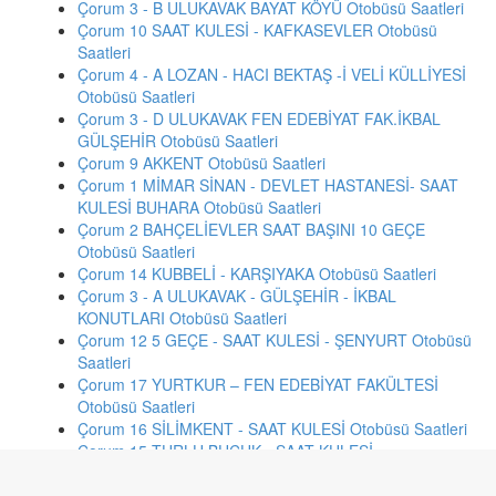
Çorum 3 - B ULUKAVAK BAYAT KÖYÜ Otobüsü Saatleri
Çorum 10 SAAT KULESİ - KAFKASEVLER Otobüsü
Saatleri
Çorum 4 - A LOZAN - HACI BEKTAŞ -İ VELİ KÜLLİYESİ
Otobüsü Saatleri
Çorum 3 - D ULUKAVAK FEN EDEBİYAT FAK.İKBAL
GÜLŞEHİR Otobüsü Saatleri
Çorum 9 AKKENT Otobüsü Saatleri
Çorum 1 MİMAR SİNAN - DEVLET HASTANESİ- SAAT
KULESİ BUHARA Otobüsü Saatleri
Çorum 2 BAHÇELİEVLER SAAT BAŞINI 10 GEÇE
Otobüsü Saatleri
Çorum 14 KUBBELİ - KARŞIYAKA Otobüsü Saatleri
Çorum 3 - A ULUKAVAK - GÜLŞEHİR - İKBAL
KONUTLARI Otobüsü Saatleri
Çorum 12 5 GEÇE - SAAT KULESİ - ŞENYURT Otobüsü
Saatleri
Çorum 17 YURTKUR – FEN EDEBİYAT FAKÜLTESİ
Otobüsü Saatleri
Çorum 16 SİLİMKENT - SAAT KULESİ Otobüsü Saatleri
Çorum 15 TURLU BUÇUK - SAAT KULESİ –
YÖRÜKEVLER- POLİS LOJMANLARI Otobüsü Saatleri
Çorum 4 - B LOZANEVLER - KUYU ÖNÜ Otobüsü