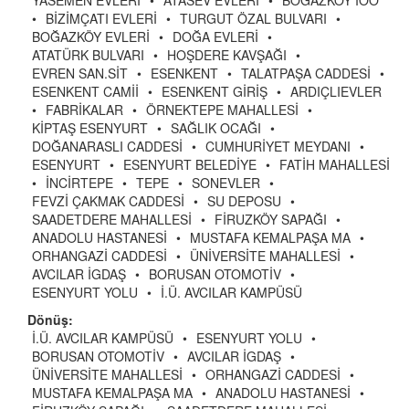
YASEMEN EVLERİ
•
ATASEV EVLERİ
•
BOĞAZKÖY İÖO
•
BİZİMÇATI EVLERİ
•
TURGUT ÖZAL BULVARI
•
BOĞAZKÖY EVLERİ
•
DOĞA EVLERİ
•
ATATÜRK BULVARI
•
HOŞDERE KAVŞAĞI
•
EVREN SAN.SİT
•
ESENKENT
•
TALATPAŞA CADDESİ
•
ESENKENT CAMİİ
•
ESENKENT GİRİŞ
•
ARDIÇLIEVLER
•
FABRİKALAR
•
ÖRNEKTEPE MAHALLESİ
•
KİPTAŞ ESENYURT
•
SAĞLIK OCAĞI
•
DOĞANARASLI CADDESİ
•
CUMHURİYET MEYDANI
•
ESENYURT
•
ESENYURT BELEDİYE
•
FATİH MAHALLESİ
•
İNCİRTEPE
•
TEPE
•
SONEVLER
•
FEVZİ ÇAKMAK CADDESİ
•
SU DEPOSU
•
SAADETDERE MAHALLESİ
•
FİRUZKÖY SAPAĞI
•
ANADOLU HASTANESİ
•
MUSTAFA KEMALPAŞA MA
•
ORHANGAZİ CADDESİ
•
ÜNİVERSİTE MAHALLESİ
•
AVCILAR İGDAŞ
•
BORUSAN OTOMOTİV
•
ESENYURT YOLU
•
İ.Ü. AVCILAR KAMPÜSÜ
Dönüş:
İ.Ü. AVCILAR KAMPÜSÜ
•
ESENYURT YOLU
•
BORUSAN OTOMOTİV
•
AVCILAR İGDAŞ
•
ÜNİVERSİTE MAHALLESİ
•
ORHANGAZİ CADDESİ
•
MUSTAFA KEMALPAŞA MA
•
ANADOLU HASTANESİ
•