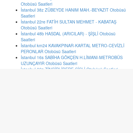
Otobüsü Saatleri
İstanbul 38z ZÜBEYDE HANIM MAH.-BEYAZIT Otobüsü
Saatleri
İstanbul 22re FATİH SULTAN MEHMET - KABATAŞ
Otobüsü Saatleri
İstanbul 48b HASDAL (ARICILAR) - ŞİŞLİ Otobüsü
Saatleri
İstanbul km24 KAVAKPINAR-KARTAL METRO-CEVİZLİ
PERONLAR Otobüsü Saatleri
İstanbul 16s SABİHA GÖKÇEN H.LİMANI-METROBÜS
UZUNÇAYIR Otobüsü Saatleri
İstanbul 66z ZİNCİRLİDERE-ŞİŞLİ Otobüsü Saatleri
İstanbul 26a FULYA MAHALLESİ-EMİNÖNÜ Otobüsü
Saatleri
Ankara 339 EGE MH.-SIHHİYE-ULUS Otobüsü Saatleri
Antalya 505A YENİKÖY-KÖMÜRCÜLER-ORGANİZE-
TOKİ-DÖŞEMEALTI-OTOGAR-TIP Otobüsü Saatleri
Bursa D/7 SİTELER - AKTAŞTEPE Otobüsü Saatleri
İzmir 224 CENNETÇEŞME - KONAK Otobüsü Saatleri
Ankara 343 EKİN MH.-ALTIAĞAÇ-KIZILAY-SIHHİYE-
ULUS Otobüsü Saatleri
Batman 6C 6:HAT:6:C: 29 NOLU ARAÇ:72 DN 071