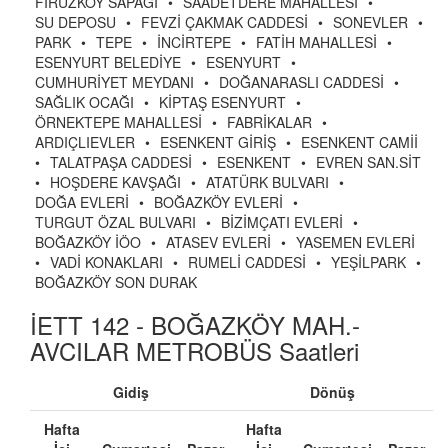
FİRUZKÖY SAPAĞI
•
SAADETDERE MAHALLESİ
•
SU DEPOSU
•
FEVZİ ÇAKMAK CADDESİ
•
SONEVLER
•
PARK
•
TEPE
•
İNCİRTEPE
•
FATİH MAHALLESİ
•
ESENYURT BELEDİYE
•
ESENYURT
•
CUMHURİYET MEYDANI
•
DOĞANARASLI CADDESİ
•
SAĞLIK OCAĞI
•
KİPTAŞ ESENYURT
•
ÖRNEKTEPE MAHALLESİ
•
FABRİKALAR
•
ARDIÇLIEVLER
•
ESENKENT GİRİŞ
•
ESENKENT CAMİİ
•
TALATPAŞA CADDESİ
•
ESENKENT
•
EVREN SAN.SİT
•
HOŞDERE KAVŞAĞI
•
ATATÜRK BULVARI
•
DOĞA EVLERİ
•
BOĞAZKÖY EVLERİ
•
TURGUT ÖZAL BULVARI
•
BİZİMÇATI EVLERİ
•
BOĞAZKÖY İÖO
•
ATASEV EVLERİ
•
YASEMEN EVLERİ
•
VADİ KONAKLARI
•
RUMELİ CADDESİ
•
YEŞİLPARK
•
BOĞAZKÖY SON DURAK
İETT 142 - BOĞAZKÖY MAH.-
AVCILAR METROBÜS Saatleri
Gidiş
Dönüş
Hafta
Hafta