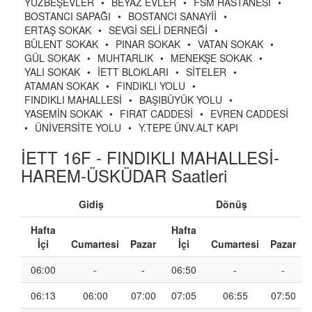
YÜZBEŞEVLER
•
BEYAZ EVLER
•
FSM HASTANESİ
•
BOSTANCI SAPAĞI
•
BOSTANCI SANAYİİ
•
ERTAŞ SOKAK
•
SEVGİ SELİ DERNEĞİ
•
BÜLENT SOKAK
•
PINAR SOKAK
•
VATAN SOKAK
•
GÜL SOKAK
•
MUHTARLIK
•
MENEKŞE SOKAK
•
YALI SOKAK
•
İETT BLOKLARI
•
SİTELER
•
ATAMAN SOKAK
•
FINDIKLI YOLU
•
FINDIKLI MAHALLESİ
•
BAŞIBÜYÜK YOLU
•
YASEMİN SOKAK
•
FIRAT CADDESİ
•
EVREN CADDESİ
•
ÜNİVERSİTE YOLU
•
Y.TEPE ÜNV.ALT KAPI
İETT 16F - FINDIKLI MAHALLESİ-
HAREM-ÜSKÜDAR Saatleri
Gidiş
Dönüş
Hafta
Hafta
İçi
Cumartesi
Pazar
İçi
Cumartesi
Pazar
06:00
-
-
06:50
-
-
06:13
06:00
07:00
07:05
06:55
07:50