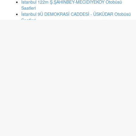
İstanbul 122m Ş.ŞAHİNBEY-MECİDİYEKÖY Otobüsü
Saatleri
İstanbul 9Ü DEMOKRASİ CADDESİ - ÜSKÜDAR Otobüsü
Saatleri
İstanbul 18m SULTANBEYLİ-MİMARSİNAN MAH-
UZUNÇAYIR-METROBÜS Otobüsü Saatleri
İstanbul 19y FERHATPAŞA MAH-KADIKÖY Otobüsü
Saatleri
Kayseri 495 KIRANARDI Otobüsü Saatleri
Gaziantep 51 Seyrantepe - Dülük Köyü Otobüsü Saatleri
Ankara 232 BATIKENT METRO-ODTÜ Otobüsü Saatleri
Ankara B1 BANLİYO-KAYAŞ-SİNCAN Otobüsü Saatleri
İzmir 149 KAKLIÇ - ÇİĞLİ AKTARMA Otobüsü Saatleri
İzmir 877 GAZİEMİR SEMT GARAJI - UZUNDERE
TOPLU KONUTLARI Otobüsü Saatleri
İzmir 461 BAHRİYE ÜÇOK - BOSTANLI İSKELE Otobüsü
Saatleri
İzmir 752 BURUNCUK - HATUNDERE AKTARMA
Otobüsü Saatleri
Kayseri 4902 HİSARCIK KORUDİBİ Otobüsü Saatleri
Sakarya 21/A Kampus - S.Zaim Bulvarı - Karaman
Otobüsü Saatleri