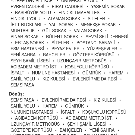
Y.TEPE ÜNV.ALT KAPI
•
ÜNİVERSİTE YOLU
•
EVREN CADDESİ
•
FIRAT CADDESİ
•
YASEMİN SOKAK
•
BAŞIBÜYÜK YOLU
•
FINDIKLI MAHALLESİ
•
FINDIKLI YOLU
•
ATAMAN SOKAK
•
SİTELER
•
İETT BLOKLARI
•
YALI SOKAK
•
MENEKŞE SOKAK
•
MUHTARLIK
•
GÜL SOKAK
•
VATAN SOKAK
•
PINAR SOKAK
•
BÜLENT SOKAK
•
SEVGİ SELİ DERNEĞİ
•
ERTAŞ SOKAK
•
SİTELER
•
BOSTANCI SANAYİİ
•
FSM HASTANESİ
•
BEYAZ EVLER
•
YÜZBEŞEVLER
•
YENİ SAHRA
•
BAHÇELER
•
GÖZTEPE KÖPRÜSÜ
•
ŞEYH ŞAMİL LİSESİ
•
UZUNÇAYIR METROBÜS
•
ACIBADEM METRO İST.
•
KOŞUYOLU KÖPRÜSÜ
•
İSFALT
•
NUMUNE HASTANESİ
•
GÜMRÜK
•
HAREM
•
SAHİL YOLU
•
KIZ KULESİ
•
EVLENDİRME DAİRESİ
•
ŞEMSİPAŞA
Dönüş:
ŞEMSİPAŞA
•
EVLENDİRME DAİRESİ
•
KIZ KULESİ
•
SAHİL YOLU
•
HAREM
•
GÜMRÜK
•
NUMUNE HASTANESİ
•
İSFALT
•
KOŞUYOLU KÖPRÜSÜ
•
ACIBADEM KÖPRÜSÜ
•
ACIBADEM METRO İST.
•
UZUNÇAYIR METROBÜS
•
ŞEYH ŞAMİL LİSESİ
•
GÖZTEPE KÖPRÜSÜ
•
BAHÇELER
•
YENİ SAHRA
•