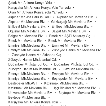
Şafak Mh.Ankara Konya Yolu
•
Karşıyaka Mh.Ankara Konya Yolu Yanyolu
•
Oran Mh.Ankara Konya Yolu Yanyolu
•
Akpınar Mh.Ata Park İçi Yolu
•
Akpınar Mh.Mevlana Blv.
•
Akpınar Mh.Mevlana Blv.
•
Gökkuşağı Mh.Mevlana Blv.
•
Ehlibeyt Mh.Mevlana Blv.
•
Ehlibeyt Mh.Mevlana Blv.
•
Oğuzlar Mh.Mevlana Blv.
•
Balgat Mh.Mevlana Blv.
•
Balgat Mh.Mevlana Blv.
•
Emek Mh.AŞTİ Ankaray Gç.
•
Emek Mh.Mevlana Blv.
•
Emek Mh.Mevlana Blv.
•
Emniyet Mh.Mevlana Blv.
•
Emniyet Mh.Mevlana Blv.
•
Emniyet Mh.Mevlana Blv.
•
Zübeyde Hanım Mh.Mevlana Blv.
•
Zübeyde Hanım Mh.Akköprü Kvş.
•
Zübeyde Hanım Mh.İstanbul Cd.
•
Doğanbey Mh.İstanbul Cd.
•
Doğanbey Mh.İstanbul Cd.
•
Zübeyde Hanım Mh.İstanbul Cd.
•
Gazi Mh.Mevlana Blv.
•
Emniyet Mh.Mevlana Blv.
•
Emniyet Mh.Mevlana Blv.
•
Emniyet Mh.Mevlana Blv.
•
Beştepeler Mh.Mevlana Blv.
•
Beştepeler Mh.AŞTİ
•
Kızılırmak Mh.Mevlana Blv.
•
Kızılırmak Mh.Mevlana Blv.
•
İşçi Blokları Mh.Mevlana Blv.
•
Üniversiteler Mh.Mevlana Blv.
•
Beytepe Mh.Mevlana Blv.
•
Beytepe Mh.Mevlana Blv.
•
Karşıyaka Mh.Ankara Konya Yolu
•