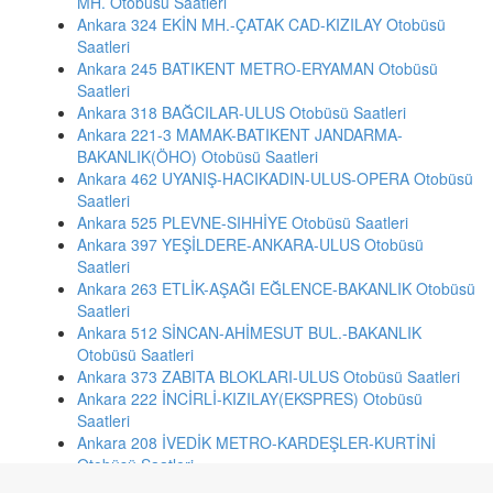
MH. Otobüsü Saatleri
Ankara 324 EKİN MH.-ÇATAK CAD-KIZILAY Otobüsü
Saatleri
Ankara 245 BATIKENT METRO-ERYAMAN Otobüsü
Saatleri
Ankara 318 BAĞCILAR-ULUS Otobüsü Saatleri
Ankara 221-3 MAMAK-BATIKENT JANDARMA-
BAKANLIK(ÖHO) Otobüsü Saatleri
Ankara 462 UYANIŞ-HACIKADIN-ULUS-OPERA Otobüsü
Saatleri
Ankara 525 PLEVNE-SIHHİYE Otobüsü Saatleri
Ankara 397 YEŞİLDERE-ANKARA-ULUS Otobüsü
Saatleri
Ankara 263 ETLİK-AŞAĞI EĞLENCE-BAKANLIK Otobüsü
Saatleri
Ankara 512 SİNCAN-AHİMESUT BUL.-BAKANLIK
Otobüsü Saatleri
Ankara 373 ZABITA BLOKLARI-ULUS Otobüsü Saatleri
Ankara 222 İNCİRLİ-KIZILAY(EKSPRES) Otobüsü
Saatleri
Ankara 208 İVEDİK METRO-KARDEŞLER-KURTİNİ
Otobüsü Saatleri
Ankara 285-2 SIHHİYE-ESERTEPE Otobüsü Saatleri