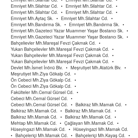
Emniyet Mh.Silahtar Cd.
•
Emniyet Mh.Silahtar Cd.
•
Emniyet Mh.Silahtar Cd.
•
Emniyet Mh.Silahtar Cd.
•
Emniyet Mh.Aytaç Sk.
•
Emniyet Mh.Silahtar Cd.
•
Emniyet Mh.Bandırma Sk.
•
Emniyet Mh.Bandırma Sk.
•
Emniyet Mh.Gazeteci Yazar Muammer Yaşar Bostancı Sk.
•
Emniyet Mh.Gazeteci Yazar Muammer Yaşar Bostancı Sk.
•
Bahçelievler Mh.Mareşal Fevzi Çakmak Cd.
•
Yukarı Bahçelievler Mh.Mareşal Fevzi Çakmak Cd.
•
Yukarı Bahçelievler Mh.Mareşal Fevzi Çakmak Cd.
•
Yukarı Bahçelievler Mh.Mareşal Fevzi Çakmak Cd.
•
Devlet Mh.İsmet İnönü Blv.
•
Meşrutiyet Mh.Atatürk Blv.
•
Meşrutiyet Mh.Ziya Gökalp Cd.
•
Ön Cebeci Mh.Ziya Gökalp Cd.
•
Ön Cebeci Mh.Ziya Gökalp Cd.
•
Fakülteler Mh.Cemal Gürsel Cd.
•
Cebeci Mh.Cemal Gürsel Cd.
•
Cebeci Mh.Cemal Gürsel Cd.
•
Balkiraz Mh.Mamak Cd.
•
Balkiraz Mh.Mamak Cd.
•
Balkiraz Mh.Mamak Cd.
•
Balkiraz Mh.Mamak Cd.
•
Balkiraz Mh.Mamak Cd.
•
Mehtap Mh.Mamak Cd.
•
Çağlayan Mh.Mamak Cd.
•
Hüseyingazi Mh.Mamak Cd.
•
Hüseyingazi Mh.Mamak Cd.
•
Bahçeleriçi Mh.Mamak Cd.
•
Bahçeleriçi Mh.Kayaş Cd.
•