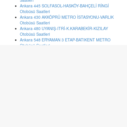
Saatleri
Ankara 445 SOLFASOL-HASKÖY-BAHÇELİ RİNGİ
Otobüsü Saatleri
Ankara 430 AKKÖPRÜ METRO İSTASYONU-VARLIK
Otobüsü Saatleri
Ankara 480 UYANIŞ-ITRİ-K.KARABEKİR-KIZILAY
Otobüsü Saatleri
Ankara 548 ERYAMAN 3 ETAP-BATIKENT METRO
Otobüsü Saatleri
Ankara 524 SİNCAN-POLATLI 2.CD.-BAKANLIK Otobüsü
Saatleri
İzmir 607 AYAKKABICILAR SİTESİ - BALÇOVA Otobüsü
Saatleri
Konya 47 S.EYYUBİ / ELMALIK / ALAADDİN Otobüsü
Saatleri
İstanbul 336d YENİKÖY-EDİRNEKAPI Otobüsü Saatleri
Kayseri 35 DANİŞMENT OSMANLI Otobüsü Saatleri
İzmir 514 BOSTANLI İSKELE - TINAZTEPE Otobüsü
Saatleri
Kayseri 90 ÇEVREYOL HASTANE FAKÜLTE Otobüsü
Saatleri
Düzce 16 SARAYYERİ Otobüsü Saatleri
İstanbul 20 ORTAÇEŞME-KAVACIK-ÜMRANİYE DEVLET