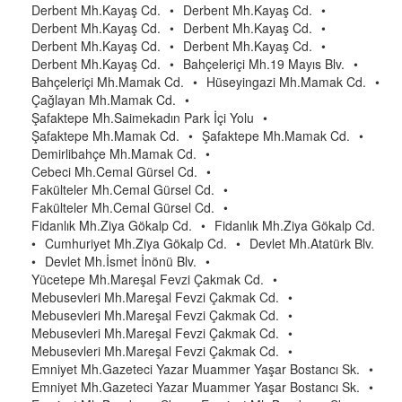
Derbent Mh.Kayaş Cd.
•
Derbent Mh.Kayaş Cd.
•
Derbent Mh.Kayaş Cd.
•
Derbent Mh.Kayaş Cd.
•
Derbent Mh.Kayaş Cd.
•
Derbent Mh.Kayaş Cd.
•
Derbent Mh.Kayaş Cd.
•
Bahçeleriçi Mh.19 Mayıs Blv.
•
Bahçeleriçi Mh.Mamak Cd.
•
Hüseyingazi Mh.Mamak Cd.
•
Çağlayan Mh.Mamak Cd.
•
Şafaktepe Mh.Saimekadın Park İçi Yolu
•
Şafaktepe Mh.Mamak Cd.
•
Şafaktepe Mh.Mamak Cd.
•
Demirlibahçe Mh.Mamak Cd.
•
Cebeci Mh.Cemal Gürsel Cd.
•
Fakülteler Mh.Cemal Gürsel Cd.
•
Fakülteler Mh.Cemal Gürsel Cd.
•
Fidanlık Mh.Ziya Gökalp Cd.
•
Fidanlık Mh.Ziya Gökalp Cd.
•
Cumhuriyet Mh.Ziya Gökalp Cd.
•
Devlet Mh.Atatürk Blv.
•
Devlet Mh.İsmet İnönü Blv.
•
Yücetepe Mh.Mareşal Fevzi Çakmak Cd.
•
Mebusevleri Mh.Mareşal Fevzi Çakmak Cd.
•
Mebusevleri Mh.Mareşal Fevzi Çakmak Cd.
•
Mebusevleri Mh.Mareşal Fevzi Çakmak Cd.
•
Mebusevleri Mh.Mareşal Fevzi Çakmak Cd.
•
Emniyet Mh.Gazeteci Yazar Muammer Yaşar Bostancı Sk.
•
Emniyet Mh.Gazeteci Yazar Muammer Yaşar Bostancı Sk.
•