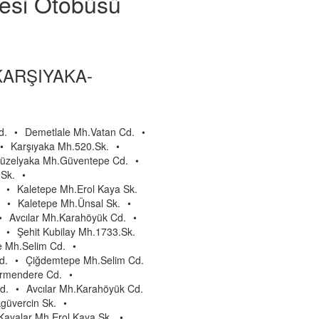
yesi Otobüsü
KARŞIYAKA-
d.
•
Demetlale Mh.Vatan Cd.
•
•
Karşıyaka Mh.520.Sk.
•
üzelyaka Mh.Güventepe Cd.
•
Sk.
•
•
Kaletepe Mh.Erol Kaya Sk.
•
Kaletepe Mh.Ünsal Sk.
•
•
Avcılar Mh.Karahöyük Cd.
•
•
Şehit Kubilay Mh.1733.Sk.
 Mh.Selim Cd.
•
d.
•
Çiğdemtepe Mh.Selim Cd.
rmendere Cd.
•
d.
•
Avcılar Mh.Karahöyük Cd.
güvercin Sk.
•
Kayalar Mh.Erol Kaya Sk.
•