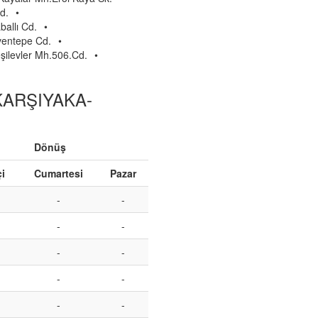
d.
•
allı Cd.
•
entepe Cd.
•
şilevler Mh.506.Cd.
•
KARŞIYAKA-
Dönüş
çi
Cumartesi
Pazar
-
-
-
-
-
-
-
-
-
-