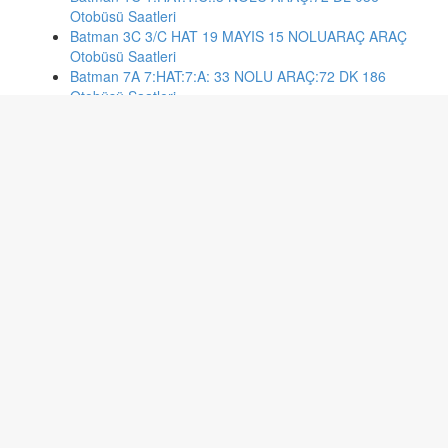
Otobüsü Saatleri
Batman 3C 3/C HAT 19 MAYIS 15 NOLUARAÇ ARAÇ
Otobüsü Saatleri
Batman 7A 7:HAT:7:A: 33 NOLU ARAÇ:72 DK 186
Otobüsü Saatleri
Ankara 431 AKKÖPRÜ METRO İSTASYONU-İSKİTLER
Otobüsü Saatleri
İstanbul 77mt MECİDİYEKÖY-EDİRNEKAPI-TAKSİM
Otobüsü Saatleri
İstanbul 97m GÜNEŞLİ-MECİDİYEKÖY Otobüsü Saatleri
İstanbul 13 ATAŞEHİR-ÇAKMAK MAH-KADIKÖY Otobüsü
Saatleri
Ankara 416 AKTEPE-KIZILAY Otobüsü Saatleri
Antalya TK36 OTOGAR-AHATLI MAH.-GÜLVEREN-
POLİS LOJ.-MOLLA YUSUF MAH. K.ALTI Otobüsü
Saatleri
Antalya CV67 MEYDAN-ZEYTİNKÖY-GÖKSU MAH.-
ÇEVRE YOLU-ÇALLI-SİGORTA-DEVLET Otobüsü
Saatleri
Çorum 12 5 GEÇE - SAAT KULESİ - ŞENYURT Otobüsü
Saatleri
Denizli 2 Bayramyeri-Yenişehir Otobüsü Saatleri