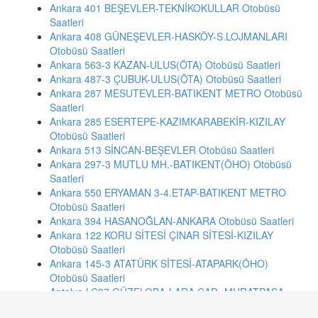
Ankara 401 BEŞEVLER-TEKNİKOKULLAR Otobüsü
Saatleri
Ankara 408 GÜNEŞEVLER-HASKÖY-S.LOJMANLARI
Otobüsü Saatleri
Ankara 563-3 KAZAN-ULUS(ÖTA) Otobüsü Saatleri
Ankara 487-3 ÇUBUK-ULUS(ÖTA) Otobüsü Saatleri
Ankara 287 MESUTEVLER-BATIKENT METRO Otobüsü
Saatleri
Ankara 285 ESERTEPE-KAZIMKARABEKİR-KIZILAY
Otobüsü Saatleri
Ankara 513 SİNCAN-BEŞEVLER Otobüsü Saatleri
Ankara 297-3 MUTLU MH.-BATIKENT(ÖHO) Otobüsü
Saatleri
Ankara 550 ERYAMAN 3-4.ETAP-BATIKENT METRO
Otobüsü Saatleri
Ankara 394 HASANOĞLAN-ANKARA Otobüsü Saatleri
Ankara 122 KORU SİTESİ ÇINAR SİTESİ-KIZILAY
Otobüsü Saatleri
Ankara 145-3 ATATÜRK SİTESİ-ATAPARK(ÖHO)
Otobüsü Saatleri
Antalya LC37 GÜZELOBA-LARA CAD.-MURATPAŞA
BLD.-KIRCAMİ-MEYDAN-HAŞİM İŞCAN Otobüsü Saatleri