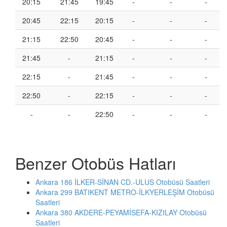
20:15
21:45
19:45
-
-
-
20:45
22:15
20:15
-
-
-
21:15
22:50
20:45
-
-
-
21:45
-
21:15
-
-
-
22:15
-
21:45
-
-
-
22:50
-
22:15
-
-
-
-
-
22:50
-
-
-
Benzer Otobüs Hatları
Ankara 186 İLKER-SİNAN CD.-ULUS Otobüsü Saatleri
Ankara 299 BATIKENT METRO-İLKYERLEŞİM Otobüsü
Saatleri
Ankara 380 AKDERE-PEYAMİSEFA-KIZILAY Otobüsü
Saatleri