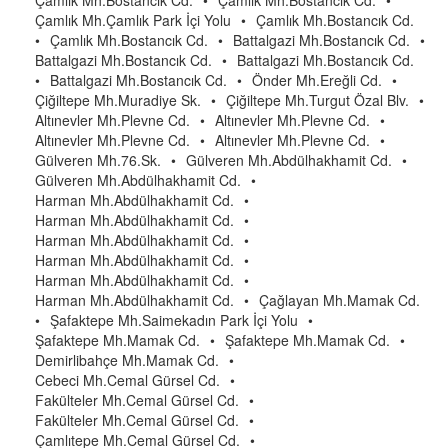
Çamlık Mh.Bostancık Cd.
•
Çamlık Mh.Bostancık Cd.
•
Çamlık Mh.Çamlık Park İçi Yolu
•
Çamlık Mh.Bostancık Cd.
•
Çamlık Mh.Bostancık Cd.
•
Battalgazi Mh.Bostancık Cd.
•
Battalgazi Mh.Bostancık Cd.
•
Battalgazi Mh.Bostancık Cd.
•
Battalgazi Mh.Bostancık Cd.
•
Önder Mh.Ereğli Cd.
•
Çiğiltepe Mh.Muradiye Sk.
•
Çiğiltepe Mh.Turgut Özal Blv.
•
Altınevler Mh.Plevne Cd.
•
Altınevler Mh.Plevne Cd.
•
Altınevler Mh.Plevne Cd.
•
Altınevler Mh.Plevne Cd.
•
Gülveren Mh.76.Sk.
•
Gülveren Mh.Abdülhakhamit Cd.
•
Gülveren Mh.Abdülhakhamit Cd.
•
Harman Mh.Abdülhakhamit Cd.
•
Harman Mh.Abdülhakhamit Cd.
•
Harman Mh.Abdülhakhamit Cd.
•
Harman Mh.Abdülhakhamit Cd.
•
Harman Mh.Abdülhakhamit Cd.
•
Harman Mh.Abdülhakhamit Cd.
•
Çağlayan Mh.Mamak Cd.
•
Şafaktepe Mh.Saimekadın Park İçi Yolu
•
Şafaktepe Mh.Mamak Cd.
•
Şafaktepe Mh.Mamak Cd.
•
Demirlibahçe Mh.Mamak Cd.
•
Cebeci Mh.Cemal Gürsel Cd.
•
Fakülteler Mh.Cemal Gürsel Cd.
•
Fakülteler Mh.Cemal Gürsel Cd.
•
Çamlıtepe Mh.Cemal Gürsel Cd.
•