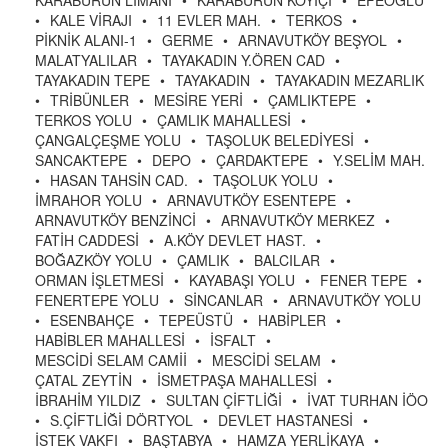
KARABURUN LİMANI
•
KARABURUN KÖYİÇİ
•
EFEOĞLU
•
KALE VİRAJI
•
11 EVLER MAH.
•
TERKOS
•
PİKNİK ALANI-1
•
GERME
•
ARNAVUTKÖY BEŞYOL
•
MALATYALILAR
•
TAYAKADIN Y.ÖREN CAD
•
TAYAKADIN TEPE
•
TAYAKADIN
•
TAYAKADIN MEZARLIK
•
TRİBÜNLER
•
MESİRE YERİ
•
ÇAMLIKTEPE
•
TERKOS YOLU
•
ÇAMLIK MAHALLESİ
•
ÇANGALÇEŞME YOLU
•
TAŞOLUK BELEDİYESİ
•
SANCAKTEPE
•
DEPO
•
ÇARDAKTEPE
•
Y.SELİM MAH.
•
HASAN TAHSİN CAD.
•
TAŞOLUK YOLU
•
İMRAHOR YOLU
•
ARNAVUTKÖY ESENTEPE
•
ARNAVUTKÖY BENZİNCİ
•
ARNAVUTKÖY MERKEZ
•
FATİH CADDESİ
•
A.KÖY DEVLET HAST.
•
BOĞAZKÖY YOLU
•
ÇAMLIK
•
BALCILAR
•
ORMAN İŞLETMESİ
•
KAYABAŞI YOLU
•
FENER TEPE
•
FENERTEPE YOLU
•
SİNCANLAR
•
ARNAVUTKÖY YOLU
•
ESENBAHÇE
•
TEPEÜSTÜ
•
HABİPLER
•
HABİBLER MAHALLESİ
•
İSFALT
•
MESCİDİ SELAM CAMİİ
•
MESCİDİ SELAM
•
ÇATAL ZEYTİN
•
İSMETPAŞA MAHALLESİ
•
İBRAHİM YILDIZ
•
SULTAN ÇİFTLİĞİ
•
İVAT TURHAN İÖO
•
S.ÇİFTLİĞİ DÖRTYOL
•
DEVLET HASTANESİ
•
İSTEK VAKFI
•
BAŞTABYA
•
HAMZA YERLİKAYA
•