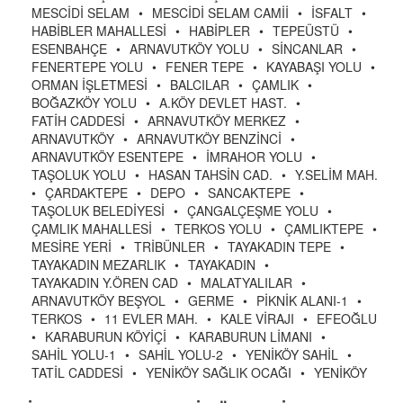
MESCİDİ SELAM
•
MESCİDİ SELAM CAMİİ
•
İSFALT
•
HABİBLER MAHALLESİ
•
HABİPLER
•
TEPEÜSTÜ
•
ESENBAHÇE
•
ARNAVUTKÖY YOLU
•
SİNCANLAR
•
FENERTEPE YOLU
•
FENER TEPE
•
KAYABAŞI YOLU
•
ORMAN İŞLETMESİ
•
BALCILAR
•
ÇAMLIK
•
BOĞAZKÖY YOLU
•
A.KÖY DEVLET HAST.
•
FATİH CADDESİ
•
ARNAVUTKÖY MERKEZ
•
ARNAVUTKÖY
•
ARNAVUTKÖY BENZİNCİ
•
ARNAVUTKÖY ESENTEPE
•
İMRAHOR YOLU
•
TAŞOLUK YOLU
•
HASAN TAHSİN CAD.
•
Y.SELİM MAH.
•
ÇARDAKTEPE
•
DEPO
•
SANCAKTEPE
•
TAŞOLUK BELEDİYESİ
•
ÇANGALÇEŞME YOLU
•
ÇAMLIK MAHALLESİ
•
TERKOS YOLU
•
ÇAMLIKTEPE
•
MESİRE YERİ
•
TRİBÜNLER
•
TAYAKADIN TEPE
•
TAYAKADIN MEZARLIK
•
TAYAKADIN
•
TAYAKADIN Y.ÖREN CAD
•
MALATYALILAR
•
ARNAVUTKÖY BEŞYOL
•
GERME
•
PİKNİK ALANI-1
•
TERKOS
•
11 EVLER MAH.
•
KALE VİRAJI
•
EFEOĞLU
•
KARABURUN KÖYİÇİ
•
KARABURUN LİMANI
•
SAHİL YOLU-1
•
SAHİL YOLU-2
•
YENİKÖY SAHİL
•
TATİL CADDESİ
•
YENİKÖY SAĞLIK OCAĞI
•
YENİKÖY