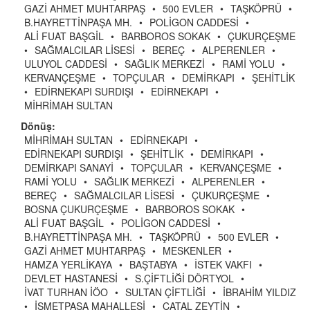
GAZİ AHMET MUHTARPAŞ
•
500 EVLER
•
TAŞKÖPRÜ
•
B.HAYRETTİNPAŞA MH.
•
POLİGON CADDESİ
•
ALİ FUAT BAŞGİL
•
BARBOROS SOKAK
•
ÇUKURÇEŞME
•
SAĞMALCILAR LİSESİ
•
BEREÇ
•
ALPERENLER
•
ULUYOL CADDESİ
•
SAĞLIK MERKEZİ
•
RAMİ YOLU
•
KERVANÇEŞME
•
TOPÇULAR
•
DEMİRKAPI
•
ŞEHİTLİK
•
EDİRNEKAPI SURDIŞI
•
EDİRNEKAPI
•
MİHRİMAH SULTAN
Dönüş:
MİHRİMAH SULTAN
•
EDİRNEKAPI
•
EDİRNEKAPI SURDIŞI
•
ŞEHİTLİK
•
DEMİRKAPI
•
DEMİRKAPI SANAYİ
•
TOPÇULAR
•
KERVANÇEŞME
•
RAMİ YOLU
•
SAĞLIK MERKEZİ
•
ALPERENLER
•
BEREÇ
•
SAĞMALCILAR LİSESİ
•
ÇUKURÇEŞME
•
BOSNA ÇUKURÇEŞME
•
BARBOROS SOKAK
•
ALİ FUAT BAŞGİL
•
POLİGON CADDESİ
•
B.HAYRETTİNPAŞA MH.
•
TAŞKÖPRÜ
•
500 EVLER
•
GAZİ AHMET MUHTARPAŞ
•
MESKENLER
•
HAMZA YERLİKAYA
•
BAŞTABYA
•
İSTEK VAKFI
•
DEVLET HASTANESİ
•
S.ÇİFTLİĞİ DÖRTYOL
•
İVAT TURHAN İÖO
•
SULTAN ÇİFTLİĞİ
•
İBRAHİM YILDIZ
•
İSMETPAŞA MAHALLESİ
•
ÇATAL ZEYTİN
•