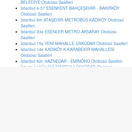
BELEDİYE Otobüsü Saatleri
İstanbul e-57 ESENKENT BAHÇEŞEHİR - BAKIRKÖY
Otobüsü Saatleri
İstanbul 8m ATAŞEHİR-METROBÜS KADIKÖY Otobüsü
Saatleri
İstanbul 33e ESENLER METRO-AKSARAY Otobüsü
Saatleri
İstanbul 15y YENİ MAHALLE-ÜSKÜDAR Otobüsü Saatleri
İstanbul 14e KADIKÖY-K.KARABEKİR MAHALLESİ
Otobüsü Saatleri
İstanbul 92c HAZNEDAR - EMİNÖNÜ Otobüsü Saatleri
İstanbul 11Üs SULTANBEYLİ-ÜSKÜDAR Otobüsü
Saatleri
Ankara 444 PURSAKLAR-KARACAÖREN-DEMİRCİLER
SİTESİ-KARAKÖY-ULUS Otobüsü Saatleri
Adana 160 2000 EVLER MAH-GÜRSELPAŞA TOKİ -
BAKIMYURDU CAD-ATATÜRK CAD-BALCALI Otobüsü
Saatleri
Ankara 409 AKKÖPRÜ METRO-İSKİTLER-ULUS
Otobüsü Saatleri
Ankara 502 KAZAN-SIHHİYE Otobüsü Saatleri
Düzce 5 DARICI MAH. Otobüsü Saatleri
Kocaeli 118 YENİKENT - ÖĞRETMENLER - TERMİNAL