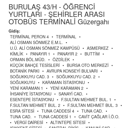
BURULAŞ 43/H - ÖĞRENCİ
YURTLARI - ŞEHİRLER ARASI
OTOBÜS TERMİNALİ Güzergahı
Gidiş:
TERMİNAL PERON 4
•
TERMİNAL
•
ALİ OSMAN SÖNMEZ E.M.L.
•
U.Ü. ALİ OSMAN SÖNMEZ KAMPÜSÜ
•
ASMERKEZ
•
KİMLİK
•
PANAYIR 1
•
PANAYIR 2
•
BUTTİM
•
ORMAN BÖL.MÜD.
•
ÖZDİLEK
•
KÜÇÜK BAHÇE TESİSLERİ
•
BURSA OTO MERKEZİ
•
BOTANİK PARKI
•
AVRUPA KONSEYİ BULVARI
•
SOĞUKKUYU CAD. 3
•
SOĞUKKUYU CAD. 2
•
SOĞUKKUYU
•
KARAMAN İSTASYONU
•
YENİ KARAMAN 1
•
YENİ KARAMAN 2
•
İHSANİYE İSTASYONU
•
SANAYİ CAD.
•
ESENTEPE İSTASYONU
•
F.SULTAN MEHMET BUL. 1
•
F.SULTAN MEHMET BUL. 2
•
F.SULTAN MEHMET BUL. 3
•
ESRA SİTESİ
•
TUNA CADDESİ 4
•
TUNA CAD.
•
TUNA CAD.
•
TUNA CADDESİ 1
•
CAVİT ÇAĞLAR İ.Ö.O.
•
VERGİ DAİRESİ
•
ALTINTEPE SİTESİ
•