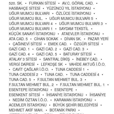
520. SK.
•
FURKAN SİTESİ
•
AV.C. GÖRAL CAD.
•
HASBAHÇE SİTESİ
•
YÜZÜNCÜ YIL İSTASYONU
•
UĞUR MUMCU BULVARI
•
ÖZLÜCE İSTASYONU
•
UĞUR MUMCU BUL.
•
UĞUR MUMCU BULVARI 5
•
UĞUR MUMCU BULVARI 4
•
UĞUR MUMCU BULVARI 3
•
UĞUR MUMCU BULVARI 1
•
SAYDAM TEKSTİL
•
KÜÇÜK SANAYİ İSTASYONU
•
ATAEVLER İSTASYONU
•
ATA CAD. 5
•
CİHAN SOKAK
•
DİVAN SK.
•
PAZAR YERİ
•
ÇAĞINEVİ SİTESİ
•
EMEK CAD.
•
ÖZGÜR SİTESİ
•
GAZİ CAD. 1
•
GAZİ CAD. 2
•
GAZİ CAD. 3
•
GAZİ CAD. 4
•
GAZİ CAD. 5
•
BATURAY SİTESİ
•
ATALAY 3 SİTESİ
•
SANTRAL DİKİŞ
•
İNEBEY CAD.
•
VERGİ DAİRESİ
•
LEFKOŞE SK
•
VAHİDE AKTUĞ İ.Ö.O.
•
CAVİT ÇAĞLAR İ.Ö.O.
•
TUNA CADDESİ 1
•
TUNA CADDESİ 2
•
TUNA CAD.
•
TUNA CADDESİ 4
•
TUNA CAD. 5
•
F.SULTAN MEHMET BUL. 3
•
F.SULTAN MEHMET BUL. 2
•
F.SULTAN MEHMET BUL. 1
•
ESENTEPE İSTASYONU
•
ESENTEPE
•
ESENKENT SİTESİ
•
İHSANİYE İSTASYONU
•
İHSANİYE
•
NEDİM ÖZTAN İ.Ö.O.
•
KARAMAN İSTASYONU
•
ACEMLER İSTASYONU
•
BÜYÜK ŞEHİR BELEDİYESİ
•
MEHMET AKİF MAH.
•
BOTANİK PARKI
•