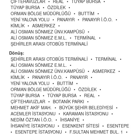
ÇİFTEHAVUZLAR
•
REAL
•
TÜYAP BURSA
•
TÜYAP BURSA
•
ÖZDİLEK
•
ORMAN BÖLGE MÜDÜRLÜĞÜ
•
BUTTİM
•
YENİ YALOVA YOLU
•
PANAYIR
•
PANAYIR İ.Ö.O.
•
KİMLİK
•
ASMERKEZ
•
ALİ OSMAN SÖNMEZ ÜNV.KAMPÜSÜ
•
ALİ OSMAN SÖNMEZ E.M.L.
•
TERMİNAL
•
ŞEHİRLER ARASI OTOBÜS TERMİNALİ
Dönüş:
ŞEHİRLER ARASI OTOBÜS TERMİNALİ
•
TERMİNAL
•
ALİ OSMAN SÖNMEZ E.M.L.
•
ALİ OSMAN SÖNMEZ ÜNV.KAMPÜSÜ
•
ASMERKEZ
•
KİMLİK
•
PANAYIR İ.Ö.O.
•
PANAYIR
•
YENİ YALOVA YOLU
•
BUTTİM
•
ORMAN BÖLGE MÜDÜRLÜĞÜ
•
ÖZDİLEK
•
TÜYAP BURSA
•
TÜYAP BURSA
•
REAL
•
ÇİFTEHAVUZLAR
•
BOTANİK PARKI
•
MEHMET AKİF MAH.
•
BÜYÜK ŞEHİR BELEDİYESİ
•
ACEMLER İSTASYONU
•
KARAMAN İSTASYONU
•
NEDİM ÖZTAN İ.Ö.O.
•
İHSANİYE
•
İHSANİYE İSTASYONU
•
ESENKENT SİTESİ
•
ESENTEPE
•
ESENTEPE İSTASYONU
•
F.SULTAN MEHMET BUL. 1
•