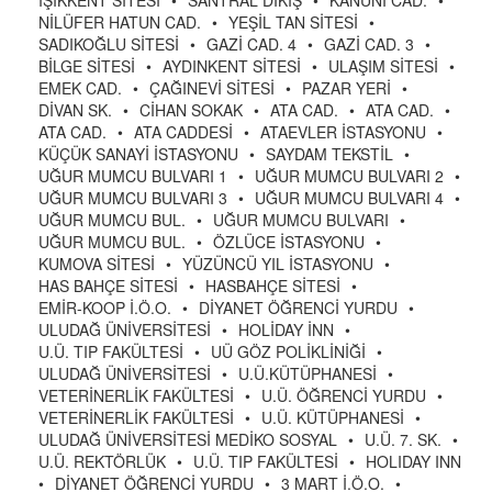
IŞIKKENT SİTESİ
•
SANTRAL DİKİŞ
•
KANUNİ CAD.
•
NİLÜFER HATUN CAD.
•
YEŞİL TAN SİTESİ
•
SADIKOĞLU SİTESİ
•
GAZİ CAD. 4
•
GAZİ CAD. 3
•
BİLGE SİTESİ
•
AYDINKENT SİTESİ
•
ULAŞIM SİTESİ
•
EMEK CAD.
•
ÇAĞINEVİ SİTESİ
•
PAZAR YERİ
•
DİVAN SK.
•
CİHAN SOKAK
•
ATA CAD.
•
ATA CAD.
•
ATA CAD.
•
ATA CADDESİ
•
ATAEVLER İSTASYONU
•
KÜÇÜK SANAYİ İSTASYONU
•
SAYDAM TEKSTİL
•
UĞUR MUMCU BULVARI 1
•
UĞUR MUMCU BULVARI 2
•
UĞUR MUMCU BULVARI 3
•
UĞUR MUMCU BULVARI 4
•
UĞUR MUMCU BUL.
•
UĞUR MUMCU BULVARI
•
UĞUR MUMCU BUL.
•
ÖZLÜCE İSTASYONU
•
KUMOVA SİTESİ
•
YÜZÜNCÜ YIL İSTASYONU
•
HAS BAHÇE SİTESİ
•
HASBAHÇE SİTESİ
•
EMİR-KOOP İ.Ö.O.
•
DİYANET ÖĞRENCİ YURDU
•
ULUDAĞ ÜNİVERSİTESİ
•
HOLİDAY İNN
•
U.Ü. TIP FAKÜLTESİ
•
UÜ GÖZ POLİKLİNİĞİ
•
ULUDAĞ ÜNİVERSİTESİ
•
U.Ü.KÜTÜPHANESİ
•
VETERİNERLİK FAKÜLTESİ
•
U.Ü. ÖĞRENCİ YURDU
•
VETERİNERLİK FAKÜLTESİ
•
U.Ü. KÜTÜPHANESİ
•
ULUDAĞ ÜNİVERSİTESİ MEDİKO SOSYAL
•
U.Ü. 7. SK.
•
U.Ü. REKTÖRLÜK
•
U.Ü. TIP FAKÜLTESİ
•
HOLIDAY INN
•
DİYANET ÖĞRENCİ YURDU
•
3 MART İ.Ö.O.
•