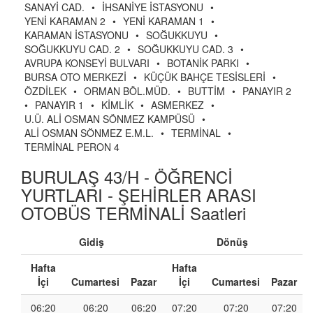
SANAYİ CAD.
•
İHSANİYE İSTASYONU
•
YENİ KARAMAN 2
•
YENİ KARAMAN 1
•
KARAMAN İSTASYONU
•
SOĞUKKUYU
•
SOĞUKKUYU CAD. 2
•
SOĞUKKUYU CAD. 3
•
AVRUPA KONSEYİ BULVARI
•
BOTANİK PARKI
•
BURSA OTO MERKEZİ
•
KÜÇÜK BAHÇE TESİSLERİ
•
ÖZDİLEK
•
ORMAN BÖL.MÜD.
•
BUTTİM
•
PANAYIR 2
•
PANAYIR 1
•
KİMLİK
•
ASMERKEZ
•
U.Ü. ALİ OSMAN SÖNMEZ KAMPÜSÜ
•
ALİ OSMAN SÖNMEZ E.M.L.
•
TERMİNAL
•
TERMİNAL PERON 4
BURULAŞ 43/H - ÖĞRENCİ
YURTLARI - ŞEHİRLER ARASI
OTOBÜS TERMİNALİ Saatleri
Gidiş
Dönüş
Hafta
Hafta
İçi
Cumartesi
Pazar
İçi
Cumartesi
Pazar
06:20
06:20
06:20
07:20
07:20
07:20