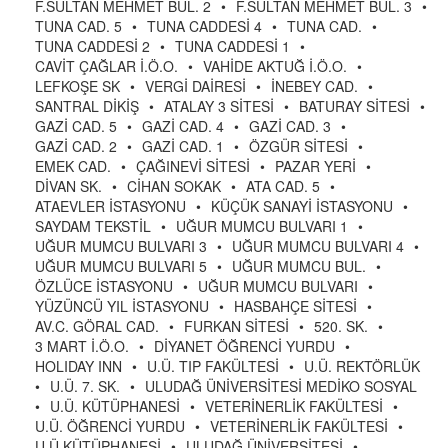
F.SULTAN MEHMET BUL. 2
•
F.SULTAN MEHMET BUL. 3
•
TUNA CAD. 5
•
TUNA CADDESİ 4
•
TUNA CAD.
•
TUNA CADDESİ 2
•
TUNA CADDESİ 1
•
CAVİT ÇAĞLAR İ.Ö.O.
•
VAHİDE AKTUĞ İ.Ö.O.
•
LEFKOŞE SK
•
VERGİ DAİRESİ
•
İNEBEY CAD.
•
SANTRAL DİKİŞ
•
ATALAY 3 SİTESİ
•
BATURAY SİTESİ
•
GAZİ CAD. 5
•
GAZİ CAD. 4
•
GAZİ CAD. 3
•
GAZİ CAD. 2
•
GAZİ CAD. 1
•
ÖZGÜR SİTESİ
•
EMEK CAD.
•
ÇAĞINEVİ SİTESİ
•
PAZAR YERİ
•
DİVAN SK.
•
CİHAN SOKAK
•
ATA CAD. 5
•
ATAEVLER İSTASYONU
•
KÜÇÜK SANAYİ İSTASYONU
•
SAYDAM TEKSTİL
•
UĞUR MUMCU BULVARI 1
•
UĞUR MUMCU BULVARI 3
•
UĞUR MUMCU BULVARI 4
•
UĞUR MUMCU BULVARI 5
•
UĞUR MUMCU BUL.
•
ÖZLÜCE İSTASYONU
•
UĞUR MUMCU BULVARI
•
YÜZÜNCÜ YIL İSTASYONU
•
HASBAHÇE SİTESİ
•
AV.C. GÖRAL CAD.
•
FURKAN SİTESİ
•
520. SK.
•
3 MART İ.Ö.O.
•
DİYANET ÖĞRENCİ YURDU
•
HOLIDAY INN
•
U.Ü. TIP FAKÜLTESİ
•
U.Ü. REKTÖRLÜK
•
U.Ü. 7. SK.
•
ULUDAĞ ÜNİVERSİTESİ MEDİKO SOSYAL
•
U.Ü. KÜTÜPHANESİ
•
VETERİNERLİK FAKÜLTESİ
•
U.Ü. ÖĞRENCİ YURDU
•
VETERİNERLİK FAKÜLTESİ
•
U.Ü.KÜTÜPHANESİ
•
ULUDAĞ ÜNİVERSİTESİ
•