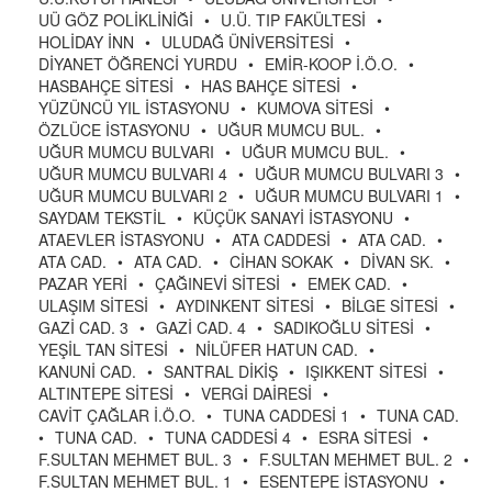
UÜ GÖZ POLİKLİNİĞİ
•
U.Ü. TIP FAKÜLTESİ
•
HOLİDAY İNN
•
ULUDAĞ ÜNİVERSİTESİ
•
DİYANET ÖĞRENCİ YURDU
•
EMİR-KOOP İ.Ö.O.
•
HASBAHÇE SİTESİ
•
HAS BAHÇE SİTESİ
•
YÜZÜNCÜ YIL İSTASYONU
•
KUMOVA SİTESİ
•
ÖZLÜCE İSTASYONU
•
UĞUR MUMCU BUL.
•
UĞUR MUMCU BULVARI
•
UĞUR MUMCU BUL.
•
UĞUR MUMCU BULVARI 4
•
UĞUR MUMCU BULVARI 3
•
UĞUR MUMCU BULVARI 2
•
UĞUR MUMCU BULVARI 1
•
SAYDAM TEKSTİL
•
KÜÇÜK SANAYİ İSTASYONU
•
ATAEVLER İSTASYONU
•
ATA CADDESİ
•
ATA CAD.
•
ATA CAD.
•
ATA CAD.
•
CİHAN SOKAK
•
DİVAN SK.
•
PAZAR YERİ
•
ÇAĞINEVİ SİTESİ
•
EMEK CAD.
•
ULAŞIM SİTESİ
•
AYDINKENT SİTESİ
•
BİLGE SİTESİ
•
GAZİ CAD. 3
•
GAZİ CAD. 4
•
SADIKOĞLU SİTESİ
•
YEŞİL TAN SİTESİ
•
NİLÜFER HATUN CAD.
•
KANUNİ CAD.
•
SANTRAL DİKİŞ
•
IŞIKKENT SİTESİ
•
ALTINTEPE SİTESİ
•
VERGİ DAİRESİ
•
CAVİT ÇAĞLAR İ.Ö.O.
•
TUNA CADDESİ 1
•
TUNA CAD.
•
TUNA CAD.
•
TUNA CADDESİ 4
•
ESRA SİTESİ
•
F.SULTAN MEHMET BUL. 3
•
F.SULTAN MEHMET BUL. 2
•
F.SULTAN MEHMET BUL. 1
•
ESENTEPE İSTASYONU
•