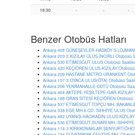
19:30
-
-
-
Benzer Otobüs Hatları
Ankara 408 GÜNEŞEVLER-HASKÖY-S.LOJMANLA
Ankara 203-2 KIZILAY-ULUS-İNCİRLİ Otobüsü Sa
Ankara 530 ETİMESGUT-ULUS Otobüsü Saatler
Ankara 420 KEÇİÖREN-ULUS-KIZILAY Otobüsü S
Ankara 209 HASTANE METRO-URANKENT Otobü
Ankara 157-3 OYACA-ULUS(ÖTA) Otobüsü Saatl
Ankara 206 YENİMAHALLE-ODTÜ Otobüsü Saatl
Ankara 404 AKTEPE-YEŞİLTEPE-GAR-KIZILAY O
Ankara 188 ORAN SİTESİ-KEÇİÖREN Otobüsü S
Ankara 537 ETİMESGUT-TOPÇU MH.-BAKANLIK 
Ankara 338 EGE MH.6.CD.-SIHHİYE-ULUS Otobü
Ankara 482 UYANIŞ-HACIKADIN-ULUS-KIZILAY O
Ankara 536 ETİMESGUT-SUVARİ MH.-SIHHİYE O
Ankara 114-3 KIRKKONAKLAR-ŞENYURT(ÖHO) O
Ankara 194 GÜVENPARK-FEVZİYE MH. Otobüsü 