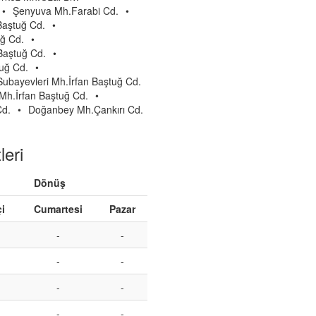
•
Şenyuva Mh.Farabi Cd.
•
Baştuğ Cd.
•
uğ Cd.
•
Baştuğ Cd.
•
uğ Cd.
•
Subayevleri Mh.İrfan Baştuğ Cd.
 Mh.İrfan Baştuğ Cd.
•
Cd.
•
Doğanbey Mh.Çankırı Cd.
eri
Dönüş
çi
Cumartesi
Pazar
-
-
-
-
-
-
-
-