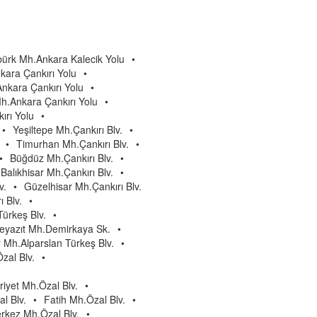
bürk Mh.Ankara Kalecik Yolu
•
kara Çankırı Yolu
•
nkara Çankırı Yolu
•
h.Ankara Çankırı Yolu
•
rı Yolu
•
•
Yeşiltepe Mh.Çankırı Blv.
•
•
Timurhan Mh.Çankırı Blv.
•
•
Büğdüz Mh.Çankırı Blv.
•
Balıkhisar Mh.Çankırı Blv.
•
v.
•
Güzelhisar Mh.Çankırı Blv.
 Blv.
•
ürkeş Blv.
•
Beyazıt Mh.Demirkaya Sk.
•
 Mh.Alparslan Türkeş Blv.
•
zal Blv.
•
iyet Mh.Özal Blv.
•
l Blv.
•
Fatih Mh.Özal Blv.
•
rkez Mh.Özal Blv.
•