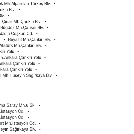
k Mh.Alparslan Türkeş Blv.
•
kırı Blv.
•
lv.
•
Çınar Mh.Çankırı Blv.
•
Büğdüz Mh.Çankırı Blv.
•
bidin Coşkun Cd.
•
.
•
Beyazıt Mh.Çankırı Blv.
•
Atatürk Mh.Çankırı Blv.
•
rı Yolu
•
h.Ankara Çankırı Yolu
•
nkara Çankırı Yolu
•
kara Çankırı Yolu
•
il Mh.Hüseyin Sağırkaya Blv.
•
ma Saray Mh.6.Sk.
•
İstasyon Cd.
•
.İstasyon Cd.
•
rt Mh.İstasyon Cd.
•
yin Sağırkaya Blv.
•