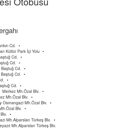
yesi Otobüsü
rgahı
kırı Cd.
•
n Kültür Park İçi Yolu
•
Baştuğ Cd.
•
aştuğ Cd.
•
 Baştuğ Cd.
•
n Baştuğ Cd.
•
Cd.
•
aştuğ Cd.
•
Merkez Mh.Özal Blv.
•
ez Mh.Özal Blv.
•
y Osmangazi Mh.Özal Blv.
•
h.Özal Blv.
•
Blv.
•
zi Mh.Alparslan Türkeş Blv.
•
Beyazıt Mh.Alparslan Türkeş Blv.