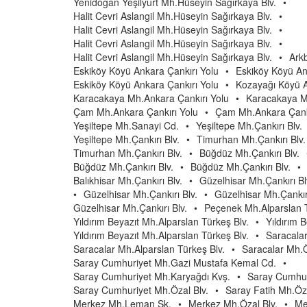
Yenidoğan Yeşilyurt Mh.Hüseyin Sağırkaya Blv.
•
Halit Cevri Aslangil Mh.Hüseyin Sağırkaya Blv.
•
Halit Cevri Aslangil Mh.Hüseyin Sağırkaya Blv.
•
Halit Cevri Aslangil Mh.Hüseyin Sağırkaya Blv.
•
Halit Cevri Aslangil Mh.Hüseyin Sağırkaya Blv.
•
Ark
Eskiköy Köyü Ankara Çankırı Yolu
•
Eskiköy Köyü An
Eskiköy Köyü Ankara Çankırı Yolu
•
Kozayağı Köyü A
Karacakaya Mh.Ankara Çankırı Yolu
•
Karacakaya M
Çam Mh.Ankara Çankırı Yolu
•
Çam Mh.Ankara Çankı
Yeşiltepe Mh.Sanayi Cd.
•
Yeşiltepe Mh.Çankırı Blv.
Yeşiltepe Mh.Çankırı Blv.
•
Timurhan Mh.Çankırı Blv.
Timurhan Mh.Çankırı Blv.
•
Büğdüz Mh.Çankırı Blv.
Büğdüz Mh.Çankırı Blv.
•
Büğdüz Mh.Çankırı Blv.
•
Balıkhisar Mh.Çankırı Blv.
•
Güzelhisar Mh.Çankırı Bl
•
Güzelhisar Mh.Çankırı Blv.
•
Güzelhisar Mh.Çankırı
Güzelhisar Mh.Çankırı Blv.
•
Peçenek Mh.Alparslan T
Yıldırım Beyazıt Mh.Alparslan Türkeş Blv.
•
Yıldırım 
Yıldırım Beyazıt Mh.Alparslan Türkeş Blv.
•
Saracalar
Saracalar Mh.Alparslan Türkeş Blv.
•
Saracalar Mh.Ö
Saray Cumhuriyet Mh.Gazi Mustafa Kemal Cd.
•
Saray Cumhuriyet Mh.Karyağdı Kvş.
•
Saray Cumhur
Saray Cumhuriyet Mh.Özal Blv.
•
Saray Fatih Mh.Öza
Merkez Mh.Leman Sk.
•
Merkez Mh.Özal Blv.
•
Me