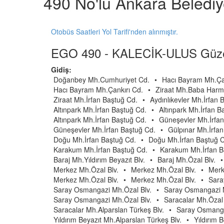
490 No'lu Ankara Beledi
Otobüs Saatleri Yol Tarifi'nden alınmıştır.
EGO 490 - KALECİK-ULUS Güze
Gidiş:
Doğanbey Mh.Cumhuriyet Cd.
•
Hacı Bayram Mh.Çan
Hacı Bayram Mh.Çankırı Cd.
•
Ziraat Mh.Baba Harma
Ziraat Mh.İrfan Baştuğ Cd.
•
Aydınlıkevler Mh.İrfan 
Altınpark Mh.İrfan Baştuğ Cd.
•
Altınpark Mh.İrfan B
Altınpark Mh.İrfan Baştuğ Cd.
•
Güneşevler Mh.İrfan
Güneşevler Mh.İrfan Baştuğ Cd.
•
Gülpınar Mh.İrfa
Doğu Mh.İrfan Baştuğ Cd.
•
Doğu Mh.İrfan Baştuğ 
Karakum Mh.İrfan Baştuğ Cd.
•
Karakum Mh.İrfan B
Baraj Mh.Yıldırım Beyazıt Blv.
•
Baraj Mh.Özal Blv.
•
Merkez Mh.Özal Blv.
•
Merkez Mh.Özal Blv.
•
Merk
Merkez Mh.Özal Blv.
•
Merkez Mh.Özal Blv.
•
Sara
Saray Osmangazi Mh.Özal Blv.
•
Saray Osmangazi M
Saray Osmangazi Mh.Özal Blv.
•
Saracalar Mh.Özal 
Saracalar Mh.Alparslan Türkeş Blv.
•
Saray Osmanga
Yıldırım Beyazıt Mh.Alparslan Türkeş Blv.
•
Yıldırım 