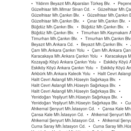
•
Yıldırım Beyazıt Mh.Alparslan Türkeş Blv.
•
Peçene
Güzelhisar Mh.Mimar Sinan Cd.
•
Güzelhisar Mh.Çan
Güzelhisar Mh.Çankırı Blv.
•
Güzelhisar Mh.Çankırı B
Güzelhisar Mh.Çankırı Blv.
•
Çınar Mh.Çankırı Blv.
•
Büğdüz Mh.Çankırı Blv.
•
Büğdüz Mh.Çankırı Blv.
•
Büğdüz Mh.Çankırı Blv.
•
Timurhan Mh.Kaymakam A
Timurhan Mh.Çankırı Blv.
•
Timurhan Mh.Çankırı Blv
Beyazıt Mh.Ankara Cd.
•
Beyazıt Mh.Çankırı Blv.
•
Çam Mh.Ankara Çankırı Yolu
•
Çam Mh.Ankara Çankı
Karacakaya Mh.Ankara Çankırı Yolu
•
Karacakaya M
Kozayağı Köyü Ankara Çankırı Yolu
•
Eskiköy Köyü A
Eskiköy Köyü Ankara Çankırı Yolu
•
Eskiköy Köyü An
Arkbürk Mh.Ankara Kalecik Yolu
•
Halit Cevri Aslang
Halit Cevri Aslangil Mh.Hüseyin Sağırkaya Blv.
•
Halit Cevri Aslangil Mh.Hüseyin Sağırkaya Blv.
•
Halit Cevri Aslangil Mh.Hüseyin Sağırkaya Blv.
•
Yenidoğan Yeşilyurt Mh.Hüseyin Sağırkaya Blv.
•
Yenidoğan Yeşilyurt Mh.Hüseyin Sağırkaya Blv.
•
Cu
Ahikemal Şenyurt Mh.İstasyon Cd.
•
Çansa Kale Mh.
Çansa Kale Mh.İstasyon Cd.
•
Ahikemal Şenyurt Mh
Ahikemal Şenyurt Mh.İstasyon Cd.
•
Ahikemal Şenyu
Cuma Saray Mh.İstasyon Cd.
•
Cuma Saray Mh.Hüse