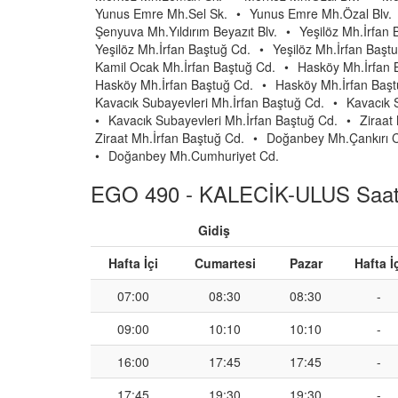
Yunus Emre Mh.Sel Sk.
•
Yunus Emre Mh.Özal Blv.
Şenyuva Mh.Yıldırım Beyazıt Blv.
•
Yeşilöz Mh.İrfan 
Yeşilöz Mh.İrfan Baştuğ Cd.
•
Yeşilöz Mh.İrfan Başt
Kamil Ocak Mh.İrfan Baştuğ Cd.
•
Hasköy Mh.İrfan 
Hasköy Mh.İrfan Baştuğ Cd.
•
Hasköy Mh.İrfan Başt
Kavacık Subayevleri Mh.İrfan Baştuğ Cd.
•
Kavacık 
•
Kavacık Subayevleri Mh.İrfan Baştuğ Cd.
•
Ziraat
Ziraat Mh.İrfan Baştuğ Cd.
•
Doğanbey Mh.Çankırı 
•
Doğanbey Mh.Cumhuriyet Cd.
EGO 490 - KALECİK-ULUS Saatl
Gidiş
Hafta İçi
Cumartesi
Pazar
Hafta İ
07:00
08:30
08:30
-
09:00
10:10
10:10
-
16:00
17:45
17:45
-
17:45
19:30
19:30
-