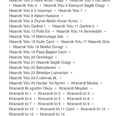
Hisarcik Yolu 2 Hava Ikmal 1.kapi
•
Hisarcik Yolu 3 Ust Gecit
•
Hisarcik Yolu 4
•
Hisarcik Yolu 5 Esenyurt Saglik Ocagi
•
Hisarcik Yolu 6 2.nizamiye
•
Hisarcik Yolu 7
•
Hisarcik Yolu 8 Askeri Hastane
•
Hisarcik Yolu 9 Zeynel Abidin Kuran Kursu
•
Hisarcik Yolu Gediris 1
•
Hisarcik Yolu 11 Gediris 2
•
Hisarcik Yolu 13 Polis Evi
•
Hisarcik Yolu 14 Semseddin
•
Hisarcik Yolu 15 Mahmutaga Sok.
•
Hisarcik Yolu 16 Gulle Cami
•
Hisarcik Yolu 17 Hisarcik Giris
•
Hisarcik Yolu 18 Mekke Duragi
•
Hisarcik Yolu 19 Pasa Baglari Cami
•
Hisarcik Yolu 20 Demirkapi
•
Hisarcik Yolu 21 Hisarcik Saglik Ocagi
•
Hisarcik Yolu 22 Bahcelievler
•
Hisarcik Yolu 23 Belediye Lojmanlari
•
Hisarcik Yolu 24 F.cakmak Ilk.
•
Hisarcik Yolu 25 Hacilar Yol Ayrimi
•
Kiranardi Mezba
•
Kiranardi Ilk.ogretim Okulu
•
Kiranardi Meydan
•
Kiranardi Ici 1
•
Kiranardi Ici 2
•
Kiranardi Ici 3
•
Kiranardi Ici 4
•
Kiranardi Ici 5
•
Kiranardi Ici 6
•
Kiranardi Ici 7
•
Kiranardi Ici 8
•
Kiranardi Ici 9
•
Kiranardi Ici 10
•
Kiranardi Ici 11 Cami
•
Kiranardi Ici 12
•
Kiranardi Ici 13
•
Kiranardi Ici 14