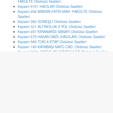
FAKÜLTE Otobüsü Saatleri
Kayseri 5701 HACILAR Otobüsü Saatleri
Kayseri 456 MİMSİN FATİH MAH. FAKÜLTE Otobüsü
Saatleri
Kayseri 380 GÜNEŞLİ Otobüsü Saatleri
Kayseri 321 ALTINOLUK 5 YOL Otobüsü Saatleri
Kayseri 497 KIRANARDI SANAYİ Otobüsü Saatleri
Kayseri 579 HASAN DAĞI (HACILAR) Otobüsü Saatleri
Kayseri 589 TOKİ 8.ETAP Otobüsü Saatleri
Kayseri 165 KAYABAŞI NATO CAD. Otobüsü Saatleri
Kayseri 2601 CIRGALAN KÜMEEVLER Otobüsü Saatleri
İzmir 879 YEŞİLYURT - GAZİEMİR SEMT GARAJI
Otobüsü Saatleri
Eskişehir 56 Yenikent - 2 Eylül Kamp. (Siyah) Otobüsü
Saatleri
İstanbul 20 ORTAÇEŞME-KAVACIK-ÜMRANİYE DEVLET
HAST Otobüsü Saatleri
İstanbul 522b YENİDOĞAN-TOPKAPI Otobüsü Saatleri
İzmir 53 MTK ALTINDAĞ - H.PINAR METRO Otobüsü
Saatleri
İzmir 564 AYAKKABICILAR SİTESİ - HALKAPINAR
METRO Otobüsü Saatleri
İstanbul 202 ÜSTBOSTANCI-TAKSİM Otobüsü Saatleri