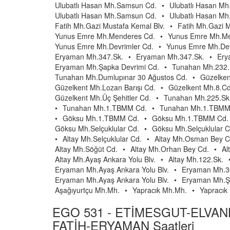
Ulubatlı Hasan Mh.Samsun Cd.
•
Ulubatlı Hasan M
Ulubatlı Hasan Mh.Samsun Cd.
•
Ulubatlı Hasan Mh.
Fatih Mh.Gazi Mustafa Kemal Blv.
•
Fatih Mh.Gazi M
Yunus Emre Mh.Menderes Cd.
•
Yunus Emre Mh.Me
Yunus Emre Mh.Devrimler Cd.
•
Yunus Emre Mh.Dev
Eryaman Mh.347.Sk.
•
Eryaman Mh.347.Sk.
•
Ery
Eryaman Mh.Şapka Devrimi Cd.
•
Tunahan Mh.232.
Tunahan Mh.Dumlupınar 30 Ağustos Cd.
•
Güzelken
Güzelkent Mh.Lozan Barışı Cd.
•
Güzelkent Mh.8.Cd
Güzelkent Mh.Üç Şehitler Cd.
•
Tunahan Mh.225.Sk
•
Tunahan Mh.1.TBMM Cd.
•
Tunahan Mh.1.TBMM
•
Göksu Mh.1.TBMM Cd.
•
Göksu Mh.1.TBMM Cd.
Göksu Mh.Selçuklular Cd.
•
Göksu Mh.Selçuklular C
•
Altay Mh.Selçuklular Cd.
•
Altay Mh.Osman Bey C
Altay Mh.Söğüt Cd.
•
Altay Mh.Orhan Bey Cd.
•
Al
Altay Mh.Ayaş Ankara Yolu Blv.
•
Altay Mh.122.Sk.
Eryaman Mh.Ayaş Ankara Yolu Blv.
•
Eryaman Mh.3
Eryaman Mh.Ayaş Ankara Yolu Blv.
•
Eryaman Mh.Ş
Aşağıyurtçu Mh.Mh.
•
Yapracık Mh.Mh.
•
Yapracık
EGO 531 - ETİMESGUT-ELVAN
FATİH-ERYAMAN Saatleri