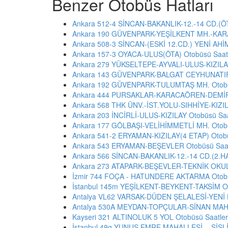
Benzer Otobüs Hatları
Ankara 512-4 SİNCAN-BAKANLIK-12.-14 CD.(ÖTA
Ankara 190 GÜVENPARK-YEŞİLKENT MH.-KARAT
Ankara 508-3 SİNCAN-(ESKİ 12.CD.) YENİ AHİ
Ankara 157-3 OYACA-ULUS(ÖTA) Otobüsü Saatl
Ankara 279 YÜKSELTEPE-AYVALI-ULUS-KIZILAY
Ankara 143 GÜVENPARK-BALGAT CEYHUNATIF 
Ankara 192 GÜVENPARK-TULUMTAŞ MH. Otobüs
Ankara 444 PURSAKLAR-KARACAÖREN-DEMİRC
Ankara 568 THK ÜNV.-İST.YOLU-SIHHİYE-KIZILA
Ankara 203 İNCİRLİ-ULUS-KIZILAY Otobüsü Saa
Ankara 177 GÖLBAŞI-VELİHİMMETLİ MH. Otobü
Ankara 541-2 ERYAMAN-KIZILAY(4 ETAP) Otobü
Ankara 543 ERYAMAN-BEŞEVLER Otobüsü Saat
Ankara 566 SİNCAN-BAKANLIK-12.-14 CD.(2.HAT
Ankara 273 ATAPARK-BEŞEVLER-TEKNİK OKULL
İzmir 744 FOÇA - HATUNDERE AKTARMA Otobüs
İstanbul 145m YEŞİLKENT-BEYKENT-TAKSİM Ot
Antalya VL62 VARSAK-DÜDEN ŞELALESİ-YENİ 
Antalya 530A MEYDAN-TOPÇULAR-SİNAN MAH. 
Kayseri 321 ALTINOLUK 5 YOL Otobüsü Saatler
İstanbul 49g YUNUS EMRE MAHALLESİ. - ŞİŞLİ 