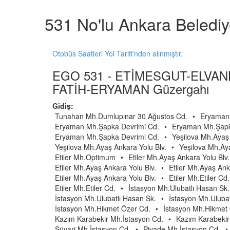
531 No'lu Ankara Beledi
Otobüs Saatleri Yol Tarifi'nden alınmıştır.
EGO 531 - ETİMESGUT-ELVAN
FATİH-ERYAMAN Güzergahı
Gidiş:
Tunahan Mh.Dumlupınar 30 Ağustos Cd.
•
Eryaman 
Eryaman Mh.Şapka Devrimi Cd.
•
Eryaman Mh.Şapk
Eryaman Mh.Şapka Devrimi Cd.
•
Yeşilova Mh.Ayaş 
Yeşilova Mh.Ayaş Ankara Yolu Blv.
•
Yeşilova Mh.Aya
Etiler Mh.Optimum
•
Etiler Mh.Ayaş Ankara Yolu Blv.
Etiler Mh.Ayaş Ankara Yolu Blv.
•
Etiler Mh.Ayaş Ank
Etiler Mh.Ayaş Ankara Yolu Blv.
•
Etiler Mh.Etiler Cd.
Etiler Mh.Etiler Cd.
•
İstasyon Mh.Ulubatlı Hasan Sk.
İstasyon Mh.Ulubatlı Hasan Sk.
•
İstasyon Mh.Ulubat
İstasyon Mh.Hikmet Özer Cd.
•
İstasyon Mh.Hikmet
Kazım Karabekir Mh.İstasyon Cd.
•
Kazım Karabekir
Süvari Mh.İstasyon Cd.
•
Piyade Mh.İstasyon Cd.
•