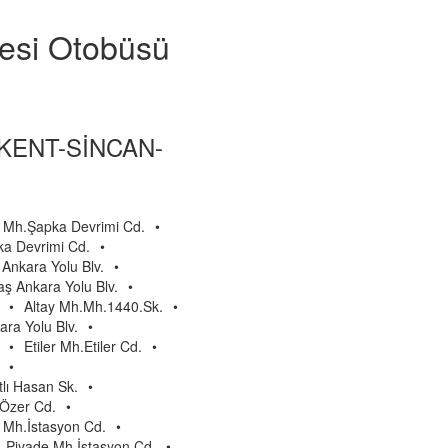
yesi Otobüsü
KENT-SİNCAN-
Mh.Şapka Devrimi Cd.
•
a Devrimi Cd.
•
Ankara Yolu Blv.
•
ş Ankara Yolu Blv.
•
•
Altay Mh.Mh.1440.Sk.
•
ara Yolu Blv.
•
•
Etiler Mh.Etiler Cd.
•
•
lı Hasan Sk.
•
 Özer Cd.
•
 Mh.İstasyon Cd.
•
Piyade Mh.İstasyon Cd.
•