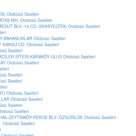
) Otobüsü Saatleri
AŞ MH. Otobüsü Saatleri
MESUT BLV.-14.CD.-SIHHİYE(ÖTA) Otobüsü Saatleri
eri
-BAKANLIKLAR Otobüsü Saatleri
KANSU CD. Otobüsü Saatleri
ü Saatleri
İLER SİTESİ-KARAKÖY-ULUS Otobüsü Saatleri
Y Otobüsü Saatleri
tleri
sü Saatleri
sü Saatleri
leri
) Otobüsü Saatleri
AR Otobüsü Saatleri
ü Saatleri
obüsü Saatleri
HAL-ZEYTİNKÖY-PERGE BLV.-ÖZGÜRLÜK Otobüsü Saatleri
Otobüsü Saatleri
i
Otobüsü Saatleri