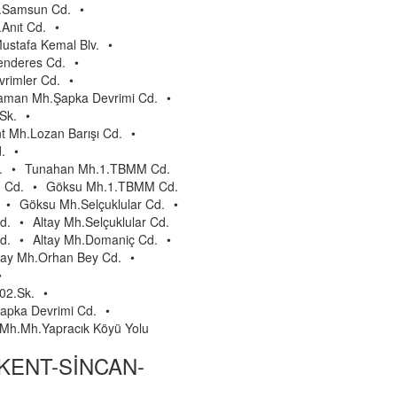
h.Samsun Cd.
•
Anıt Cd.
•
ustafa Kemal Blv.
•
nderes Cd.
•
rimler Cd.
•
aman Mh.Şapka Devrimi Cd.
•
Sk.
•
t Mh.Lozan Barışı Cd.
•
.
•
.
•
Tunahan Mh.1.TBMM Cd.
 Cd.
•
Göksu Mh.1.TBMM Cd.
•
Göksu Mh.Selçuklular Cd.
•
d.
•
Altay Mh.Selçuklular Cd.
d.
•
Altay Mh.Domaniç Cd.
•
tay Mh.Orhan Bey Cd.
•
•
02.Sk.
•
apka Devrimi Cd.
•
 Mh.Mh.Yapracık Köyü Yolu
KENT-SİNCAN-