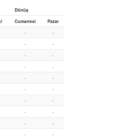
Dönüş
çi
Cumartesi
Pazar
-
-
-
-
-
-
-
-
-
-
-
-
-
-
-
-
-
-
-
-