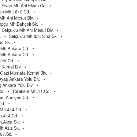
Elvan Mh.Ahi Elvan Cd.
•
an Mh.1816.Cd.
•
Mh.Ahi Mesut Blv.
•
opçu Mh.Bahçeli Sk.
•
Selçuklu Mh.Ahi Mesut Blv.
•
.
•
Selçuklu Mh.İbni Sina Sk.
•
n Sk.
•
 Mh.Ankara Cd.
•
 Mh.Ankara Cd.
•
türk Cd.
•
 Kemal Blv.
•
Gazi Mustafa Kemal Blv.
•
yaş Ankara Yolu Blv.
•
 Ankara Yolu Blv.
•
Cd.
•
Törekent Mh.11.Cd.
•
et Andiçen Cd.
•
Cd.
•
Mh.414.Cd.
•
.414.Cd.
•
.Akça Sk.
•
.Aziz Sk.
•
97.Sk.
•