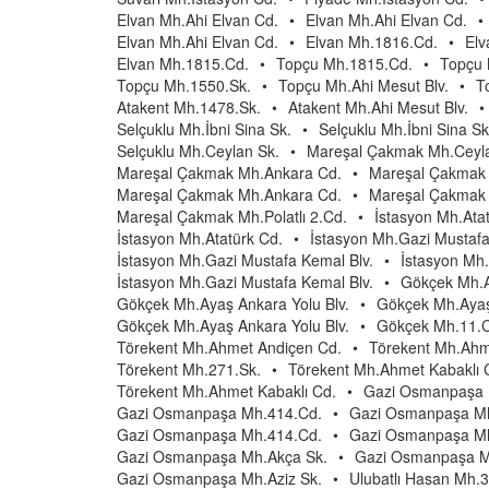
Elvan Mh.Ahi Elvan Cd.
•
Elvan Mh.Ahi Elvan Cd.
•
Elvan Mh.Ahi Elvan Cd.
•
Elvan Mh.1816.Cd.
•
Elv
Elvan Mh.1815.Cd.
•
Topçu Mh.1815.Cd.
•
Topçu 
Topçu Mh.1550.Sk.
•
Topçu Mh.Ahi Mesut Blv.
•
T
Atakent Mh.1478.Sk.
•
Atakent Mh.Ahi Mesut Blv.
•
Selçuklu Mh.İbni Sina Sk.
•
Selçuklu Mh.İbni Sina Sk
Selçuklu Mh.Ceylan Sk.
•
Mareşal Çakmak Mh.Ceyla
Mareşal Çakmak Mh.Ankara Cd.
•
Mareşal Çakmak
Mareşal Çakmak Mh.Ankara Cd.
•
Mareşal Çakmak
Mareşal Çakmak Mh.Polatlı 2.Cd.
•
İstasyon Mh.Ata
İstasyon Mh.Atatürk Cd.
•
İstasyon Mh.Gazi Mustafa
İstasyon Mh.Gazi Mustafa Kemal Blv.
•
İstasyon Mh.
İstasyon Mh.Gazi Mustafa Kemal Blv.
•
Gökçek Mh.A
Gökçek Mh.Ayaş Ankara Yolu Blv.
•
Gökçek Mh.Ayaş
Gökçek Mh.Ayaş Ankara Yolu Blv.
•
Gökçek Mh.11.
Törekent Mh.Ahmet Andiçen Cd.
•
Törekent Mh.Ahm
Törekent Mh.271.Sk.
•
Törekent Mh.Ahmet Kabaklı 
Törekent Mh.Ahmet Kabaklı Cd.
•
Gazi Osmanpaşa 
Gazi Osmanpaşa Mh.414.Cd.
•
Gazi Osmanpaşa Mh
Gazi Osmanpaşa Mh.414.Cd.
•
Gazi Osmanpaşa Mh
Gazi Osmanpaşa Mh.Akça Sk.
•
Gazi Osmanpaşa Mh
Gazi Osmanpaşa Mh.Aziz Sk.
•
Ulubatlı Hasan Mh.3