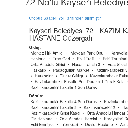
72 No'lu Kayseri Belediy
Otobüs Saatleri Yol Tarifi'nden alınmıştır.
Kayseri Belediyesi 72 - KAZIM
HASTANE Güzergahı
Gidiş:
Merkez Hrk Amligi
•
Meydan Park Onu
•
Karayolla
Hastane
•
Tren Gari
•
Eski Trafik
•
Eski Terminal
Orta Anadolu Girisi
•
Hasan Tahsin 3
•
Eras Sitesi
Haskalip
•
Pasaogullari Market
•
Kazimkarabekir 3
•
Harabeler
•
Tavuk Ciftligi
•
Kazimkarabekir Faku
•
Kazimkarabekir Fakulte Son Duraka 1 Durak Kala
Kazimkarabekir Fakulte 4 Son Durak
Dönüş:
Kazimkarabekir Fakulte 4 Son Durak
•
Kazimkarabek
Kazimkarabekir Fakulte 3
•
Kazimkarabekir 2
•
Ha
Kazimkarabekir Girisi Kaski
•
Orta Anadolu Hangar G
Dis Hastane
•
Orta Anadolu Karsisi
•
Karayollari 
Eski Emniyet
•
Tren Gari
•
Devlet Hastane
•
Aci 