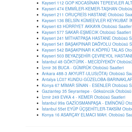
Kayseri 112 GOP KOCASİNAN TEPEEVLER ALT 
Kayseri 474 EMMİLER-KEMER-TAŞHAN Otobüsü
Kayseri 211 ORUÇREİS HASTANE Otobüsü Saat
Kayseri 136 BELSİN KÜMEEVLER KEYKUBAT İM
Kayseri 63 HÜRRİYET AKKAYA Otobüsü Saatler
Kayseri 577 SAKAR-EŞMECIK Otobüsü Saatleri
Kayseri 241 MİTHATPAŞA HASTANE Otobüsü Sa
Kayseri 541 BAŞAKPINAR DAĞYOLU Otobüsü Sa
Kayseri 542 BAŞAKPINAR K.KÖPRÜ TALAS Otob
Kayseri 503 BEYAZŞEHİR ÇEVREYOL HASTANE 
İstanbul 48 GÖKTÜRK - MECİDİYEKÖY Otobüsü 
İzmir 36 BUCA - GÜMRÜK Otobüsü Saatleri
Ankara 488-3 AKYURT-ULUS(ÖTA) Otobüsü Saat
Antalya LC07 KUNDU-GÜZELOBA-BARINAKLAR B
Konya 67 MİMAR SİNAN - ESENLER Otobüsü Sa
Gaziantep 35 Seyrantepe - Göksüncük Otobüsü 
İzmir 249 EVKA 4 - KEMER Otobüsü Saatleri
İstanbul 99a GAZİOSMANPAŞA - EMİNÖNÜ Otob
İstanbul 55et EYÜP ÜÇŞEHİTLER-TAKSİM Otobü
Konya 16 ASARÇAY ELMACI MAH. Otobüsü Saat