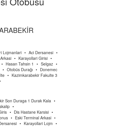
esi Otobüsü
 KARABEKİR
ri Lojmanlari
•
Aci Dersanesi
•
 Arkasi
•
Karayollari Girisi
•
•
Hasan Tahsin 1
•
Selgaz
•
•
Otobüs Durağı
•
Donemec
lte
•
Kazimkarabekir Fakulte 3
•
ir Son Duraga 1 Durak Kala
•
skalip
•
iris
•
Dis Hastane Karsisi
•
Donus
•
Eski Terminal Arkasi
•
Dersanesi
•
Karayollari Lojm
•