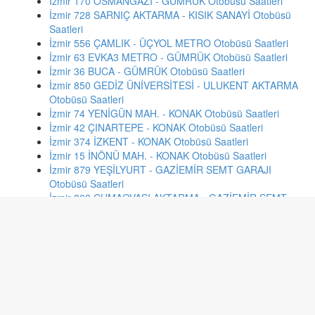
İzmir 170 OSMANGAZİ - GÜMRÜK Otobüsü Saatleri
İzmir 728 SARNIÇ AKTARMA - KISIK SANAYİ Otobüsü
Saatleri
İzmir 556 ÇAMLIK - ÜÇYOL METRO Otobüsü Saatleri
İzmir 63 EVKA3 METRO - GÜMRÜK Otobüsü Saatleri
İzmir 36 BUCA - GÜMRÜK Otobüsü Saatleri
İzmir 850 GEDİZ ÜNİVERSİTESİ - ULUKENT AKTARMA
Otobüsü Saatleri
İzmir 74 YENİGÜN MAH. - KONAK Otobüsü Saatleri
İzmir 42 ÇINARTEPE - KONAK Otobüsü Saatleri
İzmir 374 İZKENT - KONAK Otobüsü Saatleri
İzmir 15 İNÖNÜ MAH. - KONAK Otobüsü Saatleri
İzmir 879 YEŞİLYURT - GAZİEMİR SEMT GARAJI
Otobüsü Saatleri
İzmir 808 CUMAOVASI AKTARMA - GAZİEMİR SEMT
GARAJI Otobüsü Saatleri
İzmir 848 GAZİ MAH. - ULUKENT AKTARMA Otobüsü
Saatleri
İstanbul 28o BEŞİKTAŞ-OTOGAR Otobüsü Saatleri
İstanbul 142b KSS HASTANESİ-BÜYÜKÇEKMECE
ALBATROS Otobüsü Saatleri
İstanbul yt-1 YENİKAPI İDO-TAKSİM Otobüsü Saatleri
İstanbul 93m ZEYTİNBURNU - MECİDİYEKÖY Otobüsü