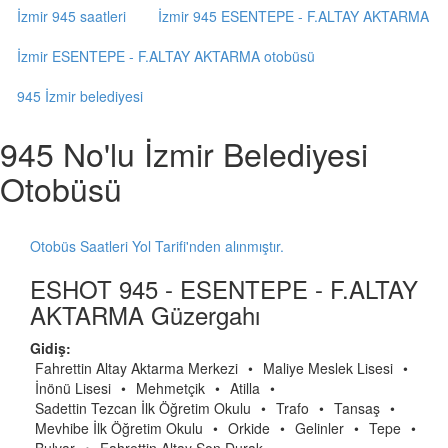
İzmir 945 saatleri
İzmir 945 ESENTEPE - F.ALTAY AKTARMA
İzmir ESENTEPE - F.ALTAY AKTARMA otobüsü
945 İzmir belediyesi
945 No'lu İzmir Belediyesi
Otobüsü
Otobüs Saatleri Yol Tarifi'nden alınmıştır.
ESHOT 945 - ESENTEPE - F.ALTAY
AKTARMA Güzergahı
Gidiş:
Fahrettin Altay Aktarma Merkezi
•
Maliye Meslek Lisesi
•
İnönü Lisesi
•
Mehmetçik
•
Atilla
•
Sadettin Tezcan İlk Öğretim Okulu
•
Trafo
•
Tansaş
•
Mevhibe İlk Öğretim Okulu
•
Orkide
•
Gelinler
•
Tepe
•