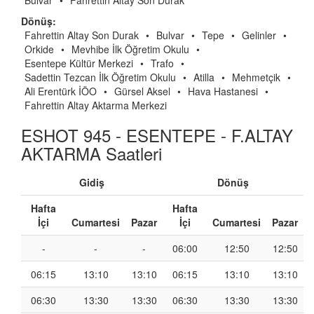
Bulvar
•
Fahrettin Altay Son Durak
Dönüş:
Fahrettin Altay Son Durak
•
Bulvar
•
Tepe
•
Gelinler
•
Orkide
•
Mevhibe İlk Öğretim Okulu
•
Esentepe Kültür Merkezi
•
Trafo
•
Sadettin Tezcan İlk Öğretim Okulu
•
Atilla
•
Mehmetçik
•
Ali Erentürk İÖO
•
Gürsel Aksel
•
Hava Hastanesi
•
Fahrettin Altay Aktarma Merkezi
ESHOT 945 - ESENTEPE - F.ALTAY
AKTARMA Saatleri
Gidiş
Dönüş
Hafta
Hafta
İçi
Cumartesi
Pazar
İçi
Cumartesi
Pazar
-
-
-
06:00
12:50
12:50
06:15
13:10
13:10
06:15
13:10
13:10
06:30
13:30
13:30
06:30
13:30
13:30