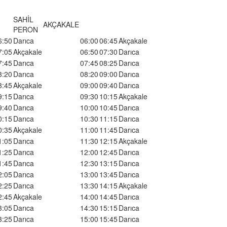
SAHİL
AKÇAKALE
PERON
6:50
Darıca
06:00
06:45
Akçakale
7:05
Akçakale
06:50
07:30
Darıca
7:45
Darıca
07:45
08:25
Darıca
8:20
Darıca
08:20
09:00
Darıca
8:45
Akçakale
09:00
09:40
Darıca
9:15
Darıca
09:30
10:15
Akçakale
9:40
Darıca
10:00
10:45
Darıca
0:15
Darıca
10:30
11:15
Darıca
0:35
Akçakale
11:00
11:45
Darıca
1:05
Darıca
11:30
12:15
Akçakale
1:25
Darıca
12:00
12:45
Darıca
1:45
Darıca
12:30
13:15
Darıca
2:05
Darıca
13:00
13:45
Darıca
2:25
Darıca
13:30
14:15
Akçakale
2:45
Akçakale
14:00
14:45
Darıca
3:05
Darıca
14:30
15:15
Darıca
3:25
Darıca
15:00
15:45
Darıca