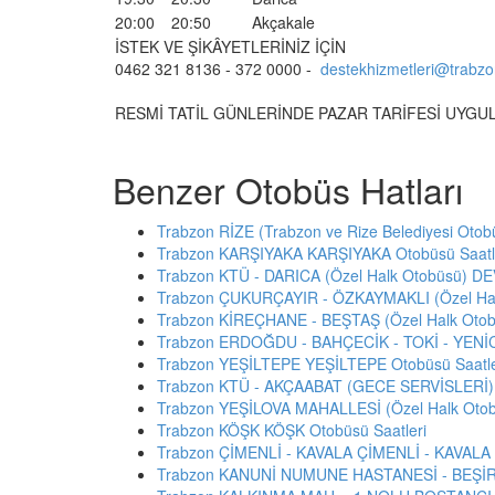
20:00
20:50
Akçakale
İSTEK VE ŞİKÂYETLERİNİZ İÇİN
0462 321 8136 - 372 0000 -
destekhizmetleri@trabzon
RESMİ TATİL GÜNLERİNDE PAZAR TARİFESİ UYGU
Benzer Otobüs Hatları
Trabzon RİZE (Trabzon ve Rize Belediyesi Otobüs
Trabzon KARŞIYAKA KARŞIYAKA Otobüsü Saatl
Trabzon KTÜ - DARICA (Özel Halk Otobüsü) D
Trabzon ÇUKURÇAYIR - ÖZKAYMAKLI (Özel Hal
Trabzon KİREÇHANE - BEŞTAŞ (Özel Halk Otob
Trabzon ERDOĞDU - BAHÇECİK - TOKİ - YENİ
Trabzon YEŞİLTEPE YEŞİLTEPE Otobüsü Saatle
Trabzon KTÜ - AKÇAABAT (GECE SERVİSLERİ) 
Trabzon YEŞİLOVA MAHALLESİ (Özel Halk Otob
Trabzon KÖŞK KÖŞK Otobüsü Saatleri
Trabzon ÇİMENLİ - KAVALA ÇİMENLİ - KAVALA O
Trabzon KANUNİ NUMUNE HASTANESİ - BEŞİRL