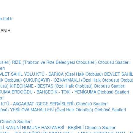
.bel.tr
LANIR
leri) RİZE (Trabzon ve Rize Belediyesi Otobüsleri) Otobüsü Saatleri
eri
EVLET SAHİL YOLU KTÜ - DARICA (Özel Halk Otobüsü) DEVLET SAHİL
k Otobüsü) ÇUKURÇAYIR - ÖZKAYMAKLI (Özel Halk Otobüsü) Otobüsü
üsü) KİREÇHANE - BEŞTAŞ (Özel Halk Otobüsü) Otobüsü Saatleri
CUMA ERDOĞDU - BAHÇECİK - TOKİ - YENİCUMA Otobüsü Saatleri
ri
KTÜ - AKÇAABAT (GECE SERVİSLERİ) Otobüsü Saatleri
üsü) YEŞİLOVA MAHALLESİ (Özel Halk Otobüsü) Otobüsü Saatleri
tobüsü Saatleri
İ KANUNİ NUMUNE HASTANESİ - BEŞİRLİ Otobüsü Saatleri