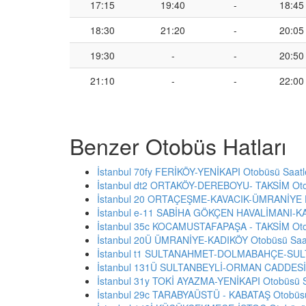
17:15
19:40
-
18:45
18:30
21:20
-
20:05
19:30
-
-
20:50
21:10
-
-
22:00
Benzer Otobüs Hatları
İstanbul 70fy FERİKÖY-YENİKAPI Otobüsü Saatl
İstanbul dt2 ORTAKÖY-DEREBOYU- TAKSİM Otob
İstanbul 20 ORTAÇEŞME-KAVACIK-ÜMRANİYE D
İstanbul e-11 SABİHA GÖKÇEN HAVALİMANI-KA
İstanbul 35c KOCAMUSTAFAPAŞA - TAKSİM Otob
İstanbul 20Ü ÜMRANİYE-KADIKÖY Otobüsü Saat
İstanbul t1 SULTANAHMET-DOLMABAHÇE-SULT
İstanbul 131Ü SULTANBEYLİ-ORMAN CADDESİ-
İstanbul 31y TOKİ AYAZMA-YENİKAPI Otobüsü S
İstanbul 29c TARABYAÜSTÜ - KABATAŞ Otobüsü