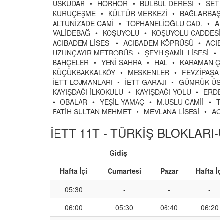
ÜSKÜDAR
•
HORHOR
•
BÜLBÜL DERESİ
•
SET
KURUÇEŞME
•
KÜLTÜR MERKEZİ
•
BAĞLARBAŞ
ALTUNİZADE CAMİ
•
TOPHANELİOĞLU CAD.
•
A
VALİDEBAĞ
•
KOŞUYOLU
•
KOŞUYOLU CADDES
ACIBADEM LİSESİ
•
ACIBADEM KÖPRÜSÜ
•
ACI
UZUNÇAYIR METROBÜS
•
ŞEYH ŞAMİL LİSESİ
•
BAHÇELER
•
YENİ SAHRA
•
HAL
•
KARAMAN Ç
KÜÇÜKBAKKALKÖY
•
MESKENLER
•
FEVZİPAŞA
İETT LOJMANLARI
•
İETT GARAJI
•
GÜMRÜK ÜS
KAYIŞDAĞI İLKOKULU
•
KAYIŞDAĞI YOLU
•
ERDE
•
OBALAR
•
YEŞİL YAMAÇ
•
M.USLU CAMİİ
•
FATİH SULTAN MEHMET
•
MEVLANA LİSESİ
•
AC
İETT 11T - TÜRKİŞ BLOKLARI-
Gidiş
Hafta İçi
Cumartesi
Pazar
Hafta İ
05:30
-
-
-
06:00
05:30
06:40
06:20