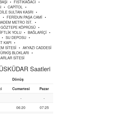
BAŞI
•
FISTIKAĞACI
•
I
•
CAPİTOL
•
DİLE SULTAN KASRI
•
İ
•
FERİDUN PAŞA CAMİ
•
BADEM METRO İST.
•
GÖZTEPE KÖPRÜSÜ
•
İFTLİK YOLU
•
BAĞLARİÇİ
•
•
SU DEPOSU
•
T KAPI
•
M SİTESİ
•
AKYAZI CADDESİ
TÜRKİŞ BLOKLARI
•
ARLAR SİTESİ
ÜSKÜDAR Saatleri
Dönüş
çi
Cumartesi
Pazar
-
-
06:20
07:25