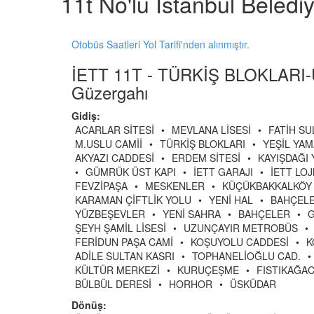
11t No'lu İstanbul Beledi
Otobüs Saatleri Yol Tarifi'nden alınmıştır.
İETT 11T - TÜRKİŞ BLOKLAR
Güzergahı
Gidiş:
ACARLAR SİTESİ
•
MEVLANA LİSESİ
•
FATİH S
M.USLU CAMİİ
•
TÜRKİŞ BLOKLARI
•
YEŞİL YA
AKYAZI CADDESİ
•
ERDEM SİTESİ
•
KAYIŞDAĞI
•
GÜMRÜK ÜST KAPI
•
İETT GARAJI
•
İETT LO
FEVZİPAŞA
•
MESKENLER
•
KÜÇÜKBAKKALKÖY
KARAMAN ÇİFTLİK YOLU
•
YENİ HAL
•
BAHÇELE
YÜZBEŞEVLER
•
YENİ SAHRA
•
BAHÇELER
•
ŞEYH ŞAMİL LİSESİ
•
UZUNÇAYIR METROBÜS
•
FERİDUN PAŞA CAMİ
•
KOŞUYOLU CADDESİ
•
K
ADİLE SULTAN KASRI
•
TOPHANELİOĞLU CAD.
•
KÜLTÜR MERKEZİ
•
KURUÇEŞME
•
FISTIKAĞAC
BÜLBÜL DERESİ
•
HORHOR
•
ÜSKÜDAR
Dönüş: