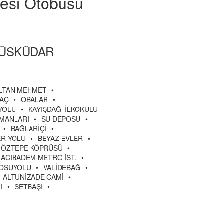
yesi Otobüsü
I-ÜSKÜDAR
ULTAN MEHMET
•
MAÇ
•
OBALAR
•
 YOLU
•
KAYIŞDAĞI İLKOKULU
JMANLARI
•
SU DEPOSU
•
•
BAĞLARİÇİ
•
R YOLU
•
BEYAZ EVLER
•
GÖZTEPE KÖPRÜSÜ
•
ACIBADEM METRO İST.
•
OŞUYOLU
•
VALİDEBAĞ
•
ALTUNİZADE CAMİ
•
I
•
SETBAŞI
•