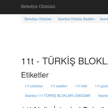
Belediye Otobüsü
Belediye Otobüsü
İstanbul Otobüs Saatleri
İstan
11t - TÜRKİŞ BLOKL
Etiketler
11t otobüsü
11t saatleri
11t hattı
11t güze
İstanbul 11t TÜRKİŞ BLOKLARI-ÜSKÜDAR
İstan