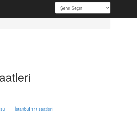
atleri
üsü
İstanbul 11t saatleri