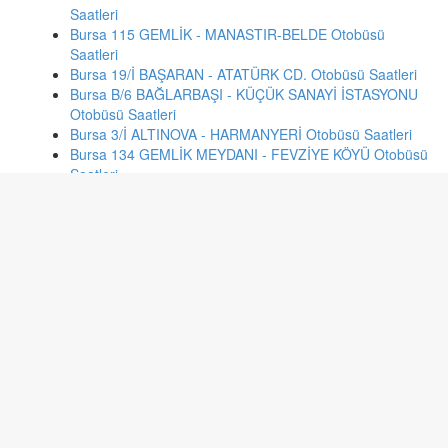
Saatleri
Bursa 115 GEMLİK - MANASTIR-BELDE Otobüsü
Saatleri
Bursa 19/İ BAŞARAN - ATATÜRK CD. Otobüsü Saatleri
Bursa B/6 BAĞLARBAŞI - KÜÇÜK SANAYİ İSTASYONU
Otobüsü Saatleri
Bursa 3/İ ALTINOVA - HARMANYERİ Otobüsü Saatleri
Bursa 134 GEMLİK MEYDANI - FEVZİYE KÖYÜ Otobüsü
Saatleri
Bursa D/13-A ARABAYATAĞI İSTASYONU - BARAKFAKİH
Otobüsü Saatleri
Bursa 99 TERMİNAL - SİTELER Otobüsü Saatleri
Ankara 311 ÖRNEK-BABÜR-EMEK-BAHÇELİ Otobüsü
Saatleri
Gaziantep 5H İncilikaya - Balıklı Otobüsü Saatleri
Gaziantep 52 Balıklı - Taşyazı Otobüsü Saatleri
Kayseri 420 HÖRMETÇİ Otobüsü Saatleri
İzmir 945 ESENTEPE - F.ALTAY AKTARMA Otobüsü
Saatleri
Kayseri 90 ÇEVREYOL HASTANE FAKÜLTE Otobüsü
Saatleri
İzmir 980 FAHRETTİN ALTAY - KONAK Otobüsü Saatleri