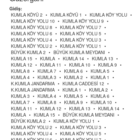
Gidiş:
KUMLA KÖYÜ 2
•
KUMLA KÖYÜ 1
•
KUMLA KÖY YOLU
•
KUMLA KÖY YOLU 10
•
KUMLA KÖY YOLU 9
•
KUMLA KÖY YOLU 8
•
KUMLA KÖY YOLU 7
•
KUMLA KÖY YOLU 6
•
KUMLA KÖY YOLU 5
•
KUMLA KÖY YOLU 4
•
KUMLA KÖY YOLU 3
•
KUMLA KÖY YOLU 2
•
KUMLA KÖY YOLU 1
•
BÜYÜK KUMLA 2
•
BÜYÜK KUMLA MEYDANI
•
KUMLA 15
•
KUMLA
•
KUMLA 14
•
KUMLA 13
•
KUMLA 12
•
KUMLA 11
•
KUMLA 10
•
KUMLA 9
•
KUMLA 8
•
KUMLA 7
•
KUMLA 6
•
KUMLA 5
•
KUMLA 4
•
KUMLA 3
•
KUMLA 2
•
KUMLA 1
•
K.KUMLA JANDARMA
•
KUMLA CADDESİ 12
•
K.KUMLA JANDARMA
•
KUMLA 1
•
KUMLA 2
•
KUMLA 3
•
KUMLA 4
•
KUMLA 5
•
KUMLA 6
•
KUMLA 7
•
KUMLA 8
•
KUMLA 9
•
KUMLA 10
•
KUMLA 11
•
KUMLA 12
•
KUMLA 13
•
KUMLA 14
•
KUMLA
•
KUMLA 15
•
BÜYÜK KUMLA MEYDANI
•
BÜYÜK KUMLA 2
•
KUMLA KÖY YOLU 1
•
KUMLA KÖY YOLU 2
•
KUMLA KÖY YOLU 3
•
KUMLA KÖY YOLU 4
•
KUMLA KÖY YOLU 5
•
KUMLA KÖY YOLU 6
•
KUMLA KÖY YOLU 7
•