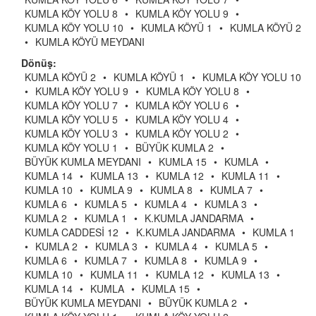
KUMLA KÖY YOLU 8
•
KUMLA KÖY YOLU 9
•
KUMLA KÖY YOLU 10
•
KUMLA KÖYÜ 1
•
KUMLA KÖYÜ 2
•
KUMLA KÖYÜ MEYDANI
Dönüş:
KUMLA KÖYÜ 2
•
KUMLA KÖYÜ 1
•
KUMLA KÖY YOLU 10
•
KUMLA KÖY YOLU 9
•
KUMLA KÖY YOLU 8
•
KUMLA KÖY YOLU 7
•
KUMLA KÖY YOLU 6
•
KUMLA KÖY YOLU 5
•
KUMLA KÖY YOLU 4
•
KUMLA KÖY YOLU 3
•
KUMLA KÖY YOLU 2
•
KUMLA KÖY YOLU 1
•
BÜYÜK KUMLA 2
•
BÜYÜK KUMLA MEYDANI
•
KUMLA 15
•
KUMLA
•
KUMLA 14
•
KUMLA 13
•
KUMLA 12
•
KUMLA 11
•
KUMLA 10
•
KUMLA 9
•
KUMLA 8
•
KUMLA 7
•
KUMLA 6
•
KUMLA 5
•
KUMLA 4
•
KUMLA 3
•
KUMLA 2
•
KUMLA 1
•
K.KUMLA JANDARMA
•
KUMLA CADDESİ 12
•
K.KUMLA JANDARMA
•
KUMLA 1
•
KUMLA 2
•
KUMLA 3
•
KUMLA 4
•
KUMLA 5
•
KUMLA 6
•
KUMLA 7
•
KUMLA 8
•
KUMLA 9
•
KUMLA 10
•
KUMLA 11
•
KUMLA 12
•
KUMLA 13
•
KUMLA 14
•
KUMLA
•
KUMLA 15
•
BÜYÜK KUMLA MEYDANI
•
BÜYÜK KUMLA 2
•