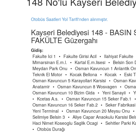
148 No'lu Kayseri Beledi
Otobüs Saatleri Yol Tarifi'nden alınmıştır.
Kayseri Belediyesi 148 - BASI
FAKÜLTE Güzergahı
Gidiş:
Fakulte Ici 1
•
Fakulte Girisi Acil
•
Ilahiyat Fakulte
Mimarsinan E.m.l.
•
Kartal E.m.lisesi
•
Belsin Son 
Meydan Park Onu
•
Osman Kavuncun 1 Anlantik O
Teknik El Motor
•
Kocak Bellona
•
Kocak
•
Eski 
Osman Kavuncun 5 Karayollari Karsisi
•
Osman Kavu
Anatamir
•
Osman Kavuncun 8 Wosvagen
•
Osman
Osman Kavuncun 10 Bizim Gida
•
Yeni Sanayii
•
Y
•
Kcetas A.s.
•
Osman Kavuncun 15 Seker Fab.1
•
Osman Kavuncun 16 Seker Fab.2
•
Seker Fabrikasi
Yeni Terminal
•
Osman Kavuncun 20 Meysu Onu
•
Selimiye Belsin 3
•
Aliye Capar Anaokulu Karsisi Bel
Haci Nimet Koseoglu Saglik Ocagi
•
Sehitler Parki Ka
•
Otobüs Durağı