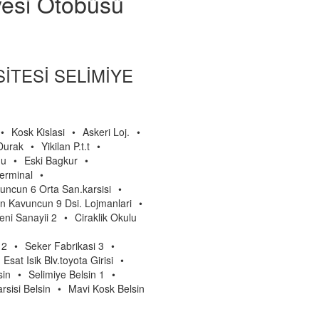
yesi Otobüsü
N SİTESİ SELİMİYE
•
Kosk Kislasi
•
Askeri Loj.
•
Durak
•
Yikilan P.t.t
•
nu
•
Eski Bagkur
•
Terminal
•
ncun 6 Orta San.karsisi
•
 Kavuncun 9 Dsi. Lojmanlari
•
eni Sanayii 2
•
Ciraklik Okulu
 2
•
Seker Fabrikasi 3
•
Esat Isik Blv.toyota Girisi
•
sin
•
Selimiye Belsin 1
•
rsisi Belsin
•
Mavi Kosk Belsin