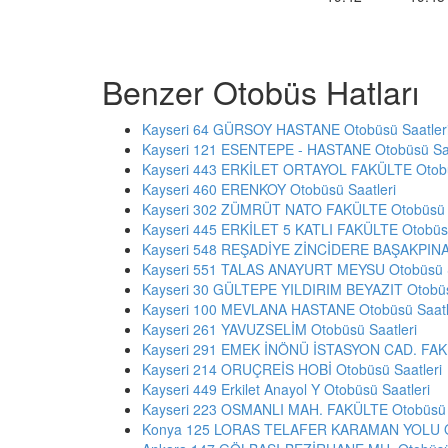
Benzer Otobüs Hatları
Kayseri 64 GÜRSOY HASTANE Otobüsü Saatler
Kayseri 121 ESENTEPE - HASTANE Otobüsü Saa
Kayseri 443 ERKİLET ORTAYOL FAKÜLTE Otobü
Kayseri 460 ERENKOY Otobüsü Saatleri
Kayseri 302 ZÜMRÜT NATO FAKÜLTE Otobüsü S
Kayseri 445 ERKİLET 5 KATLI FAKÜLTE Otobüsü
Kayseri 548 REŞADİYE ZİNCİDERE BAŞAKPINAR
Kayseri 551 TALAS ANAYURT MEYSU Otobüsü S
Kayseri 30 GÜLTEPE YILDIRIM BEYAZIT Otobüs
Kayseri 100 MEVLANA HASTANE Otobüsü Saatl
Kayseri 261 YAVUZSELİM Otobüsü Saatleri
Kayseri 291 EMEK İNÖNÜ İSTASYON CAD. FAKÜ
Kayseri 214 ORUÇREİS HOBİ Otobüsü Saatleri
Kayseri 449 Erkilet Anayol Y Otobüsü Saatleri
Kayseri 223 OSMANLI MAH. FAKÜLTE Otobüsü S
Konya 125 LORAS TELAFER KARAMAN YOLU Ot