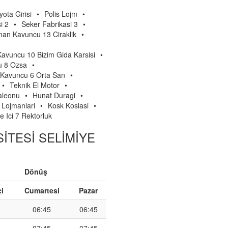
yota Girisi
•
Polis Lojm
•
i 2
•
Seker Fabrikasi 3
•
an Kavuncu 13 Ciraklik
•
vuncu 10 Bizim Gida Karsisi
•
 8 Ozsa
•
Kavuncu 6 Orta San
•
•
Teknik El Motor
•
aleonu
•
Hunat Duragi
•
 Lojmanlari
•
Kosk Koslasi
•
e Ici 7 Rektorluk
N SİTESİ SELİMİYE
Dönüş
çi
Cumartesi
Pazar
06:45
06:45