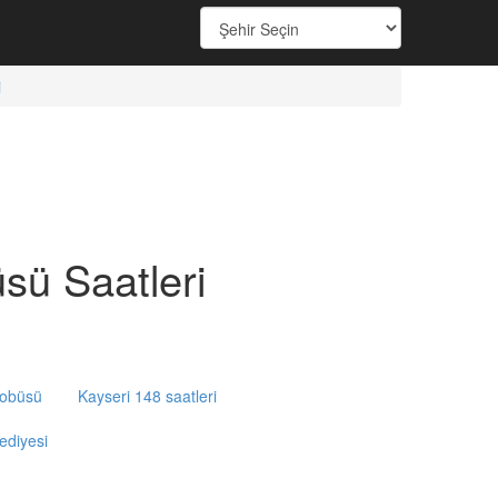
i
ü Saatleri
tobüsü
Kayseri 148 saatleri
ediyesi