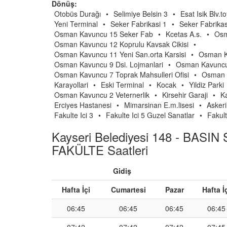
Dönüş:
Otobüs Durağı
•
Selimiye Belsin 3
•
Esat Isik Blv.to
Yeni Terminal
•
Seker Fabrikasi 1
•
Seker Fabrikas
Osman Kavuncu 15 Seker Fab
•
Kcetas A.s.
•
Osm
Osman Kavuncu 12 Koprulu Kavsak Cikisi
•
Osman Kavuncu 11 Yeni San.orta Karsisi
•
Osman Ka
Osman Kavuncu 9 Dsi. Lojmanlari
•
Osman Kavuncu
Osman Kavuncu 7 Toprak Mahsulleri Ofisi
•
Osman 
Karayollari
•
Eski Terminal
•
Kocak
•
Yildiz Parki
Osman Kavuncu 2 Veternerlik
•
Kirsehir Garaji
•
K
Erciyes Hastanesi
•
Mimarsinan E.m.lisesi
•
Askeri
Fakulte Ici 3
•
Fakulte Ici 5 Guzel Sanatlar
•
Fakult
Kayseri Belediyesi 148 - BASI
FAKÜLTE Saatleri
Gidiş
Hafta İçi
Cumartesi
Pazar
Hafta İ
06:45
06:45
06:45
06:45