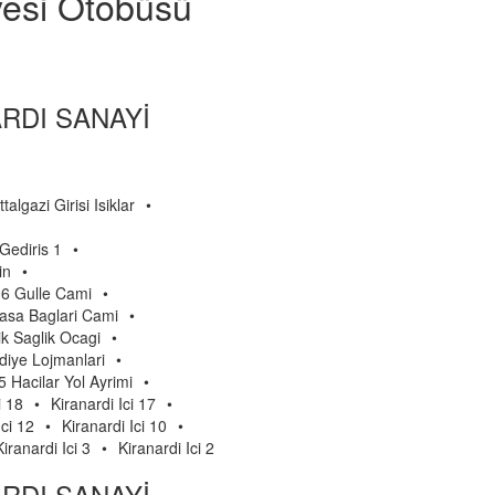
yesi Otobüsü
NARDI SANAYİ
talgazi Girisi Isiklar
•
Gediris 1
•
in
•
16 Gulle Cami
•
Pasa Baglari Cami
•
ik Saglik Ocagi
•
diye Lojmanlari
•
5 Hacilar Yol Ayrimi
•
i 18
•
Kiranardi Ici 17
•
Ici 12
•
Kiranardi Ici 10
•
Kiranardi Ici 3
•
Kiranardi Ici 2
NARDI SANAYİ