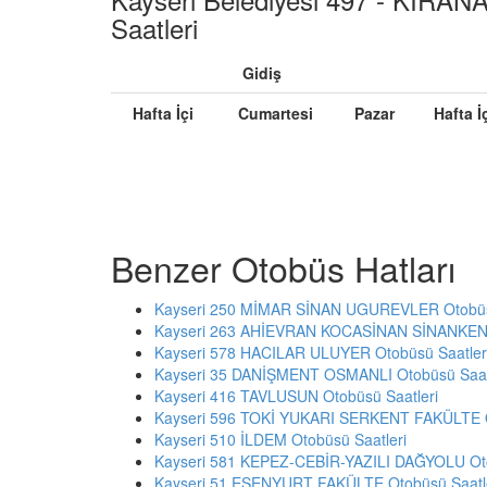
Saatleri
Gidiş
Hafta İçi
Cumartesi
Pazar
Hafta İ
Benzer Otobüs Hatları
Kayseri 250 MİMAR SİNAN UGUREVLER Otobüsü
Kayseri 263 AHİEVRAN KOCASİNAN SİNANKENT
Kayseri 578 HACILAR ULUYER Otobüsü Saatler
Kayseri 35 DANİŞMENT OSMANLI Otobüsü Saat
Kayseri 416 TAVLUSUN Otobüsü Saatleri
Kayseri 596 TOKİ YUKARI SERKENT FAKÜLTE O
Kayseri 510 İLDEM Otobüsü Saatleri
Kayseri 581 KEPEZ-CEBİR-YAZILI DAĞYOLU Oto
Kayseri 51 ESENYURT FAKÜLTE Otobüsü Saatl