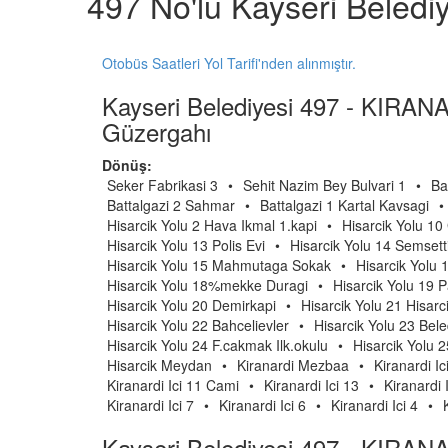
497 No'lu Kayseri Beledi
Otobüs Saatleri Yol Tarifi'nden alınmıştır.
Kayseri Belediyesi 497 - KIRA
Güzergahı
Dönüş:
Seker Fabrikasi 3
•
Sehit Nazim Bey Bulvari 1
•
Bat
Battalgazi 2 Sahmar
•
Battalgazi 1 Kartal Kavsagi
•
Hisarcik Yolu 2 Hava Ikmal 1.kapi
•
Hisarcik Yolu 10 
Hisarcik Yolu 13 Polis Evi
•
Hisarcik Yolu 14 Semsett
Hisarcik Yolu 15 Mahmutaga Sokak
•
Hisarcik Yolu 
Hisarcik Yolu 18%mekke Duragi
•
Hisarcik Yolu 19 
Hisarcik Yolu 20 Demirkapi
•
Hisarcik Yolu 21 Hisarc
Hisarcik Yolu 22 Bahcelievler
•
Hisarcik Yolu 23 Bele
Hisarcik Yolu 24 F.cakmak Ilk.okulu
•
Hisarcik Yolu 2
Hisarcik Meydan
•
Kiranardi Mezbaa
•
Kiranardi Ic
Kiranardi Ici 11 Cami
•
Kiranardi Ici 13
•
Kiranardi 
Kiranardi Ici 7
•
Kiranardi Ici 6
•
Kiranardi Ici 4
•
Kayseri Belediyesi 497 - KIRA