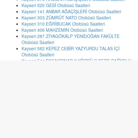
Kayseri 520 GESİ Otobüsü Saatleri
Kayseri 141 ANBAR AĞAÇİŞLERİ Otobüsü Saatleri
Kayseri 303 ZÜMRÜT NATO Otobüsü Saatleri
Kayseri 310 EĞRİBUCAK Otobüsü Saatleri
Kayseri 406 MAHZEMİN Otobüsü Saatleri
Kayseri 287 ZİYAGÖKALP YENİDOĞAN FAKÜLTE
Otobüsü Saatleri
Kayseri 582 KEPEZ CEBİR YAZYURDU TALAS İÇİ
Otobüsü Saatleri
Kayseri 544 BAŞAKPINAR K.KÖPRÜ Ç.DERE DAĞYOLU
Otobüsü Saatleri
Kayseri 517 İLDEM BELSİN Otobüsü Saatleri
İstanbul 399c ESENTEPE MAHALLESİ - EMİNÖNÜ
Otobüsü Saatleri
Gaziantep 52 Balıklı - Taşyazı Otobüsü Saatleri
İzmir 374 İZKENT - KONAK Otobüsü Saatleri
İstanbul 11p S.GAZİ EMEK MAH.-ÜSKÜDAR Otobüsü
Saatleri
Ankara 147 GÖLBAŞI-BEZİRHANE MH. Otobüsü Saatleri
Ankara 115 OPERA-BİRLİK MAHALLESİ Otobüsü
Saatleri
Antalya 511 KUNDU-ERMENEK-PINARLI KAV.-TEDAŞ-