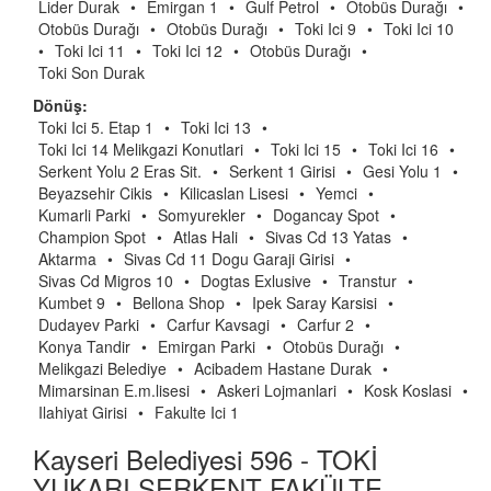
Lider Durak
•
Emirgan 1
•
Gulf Petrol
•
Otobüs Durağı
•
Otobüs Durağı
•
Otobüs Durağı
•
Toki Ici 9
•
Toki Ici 10
•
Toki Ici 11
•
Toki Ici 12
•
Otobüs Durağı
•
Toki Son Durak
Dönüş:
Toki Ici 5. Etap 1
•
Toki Ici 13
•
Toki Ici 14 Melikgazi Konutlari
•
Toki Ici 15
•
Toki Ici 16
•
Serkent Yolu 2 Eras Sit.
•
Serkent 1 Girisi
•
Gesi Yolu 1
•
Beyazsehir Cikis
•
Kilicaslan Lisesi
•
Yemci
•
Kumarli Parki
•
Somyurekler
•
Dogancay Spot
•
Champion Spot
•
Atlas Hali
•
Sivas Cd 13 Yatas
•
Aktarma
•
Sivas Cd 11 Dogu Garaji Girisi
•
Sivas Cd Migros 10
•
Dogtas Exlusive
•
Transtur
•
Kumbet 9
•
Bellona Shop
•
Ipek Saray Karsisi
•
Dudayev Parki
•
Carfur Kavsagi
•
Carfur 2
•
Konya Tandir
•
Emirgan Parki
•
Otobüs Durağı
•
Melikgazi Belediye
•
Acibadem Hastane Durak
•
Mimarsinan E.m.lisesi
•
Askeri Lojmanlari
•
Kosk Koslasi
•
Ilahiyat Girisi
•
Fakulte Ici 1
Kayseri Belediyesi 596 - TOKİ
YUKARI SERKENT FAKÜLTE