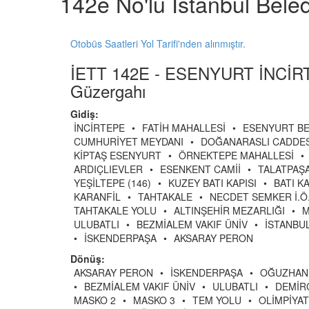
142e No'lu İstanbul Bele
Otobüs Saatleri Yol Tarifi'nden alınmıştır.
İETT 142E - ESENYURT İNCİ
Güzergahı
Gidiş:
İNCİRTEPE
•
FATİH MAHALLESİ
•
ESENYURT BE
CUMHURİYET MEYDANI
•
DOĞANARASLI CADDES
KİPTAŞ ESENYURT
•
ÖRNEKTEPE MAHALLESİ
•
ARDIÇLIEVLER
•
ESENKENT CAMİİ
•
TALATPAŞ
YEŞİLTEPE (146)
•
KUZEY BATI KAPISI
•
BATI KA
KARANFİL
•
TAHTAKALE
•
NECDET SEMKER İ.Ö
TAHTAKALE YOLU
•
ALTINŞEHİR MEZARLIĞI
•
M
ULUBATLI
•
BEZMİALEM VAKIF ÜNİV
•
İSTANBU
•
İSKENDERPAŞA
•
AKSARAY PERON
Dönüş:
AKSARAY PERON
•
İSKENDERPAŞA
•
OĞUZHAN
•
BEZMİALEM VAKIF ÜNİV
•
ULUBATLI
•
DEMİRC
MASKO 2
•
MASKO 3
•
TEM YOLU
•
OLİMPİYAT