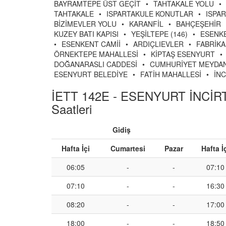
BAYRAMTEPE ÜST GEÇİT
•
TAHTAKALE YOLU
•
TAHTAKALE
•
ISPARTAKULE KONUTLAR
•
ISPA
BİZİMEVLER YOLU
•
KARANFİL
•
BAHÇEŞEHİR
KUZEY BATI KAPISI
•
YEŞİLTEPE (146)
•
ESENK
•
ESENKENT CAMİİ
•
ARDIÇLIEVLER
•
FABRİK
ÖRNEKTEPE MAHALLESİ
•
KİPTAŞ ESENYURT
•
DOĞANARASLI CADDESİ
•
CUMHURİYET MEYDAN
ESENYURT BELEDİYE
•
FATİH MAHALLESİ
•
İN
İETT 142E - ESENYURT İNCİ
Saatleri
Gidiş
Hafta İçi
Cumartesi
Pazar
Hafta İ
06:05
-
-
07:10
07:10
-
-
16:30
08:20
-
-
17:00
18:00
-
-
18:50