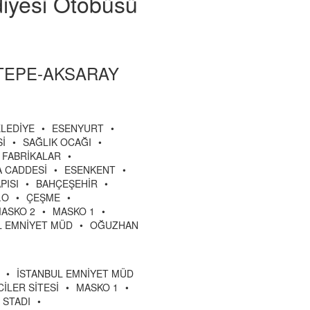
diyesi Otobüsü
RTEPE-AKSARAY
LEDİYE
•
ESENYURT
•
İ
•
SAĞLIK OCAĞI
•
FABRİKALAR
•
A CADDESİ
•
ESENKENT
•
PISI
•
BAHÇEŞEHİR
•
.O
•
ÇEŞME
•
ASKO 2
•
MASKO 1
•
L EMNİYET MÜD
•
OĞUZHAN
•
İSTANBUL EMNİYET MÜD
İLER SİTESİ
•
MASKO 1
•
 STADI
•