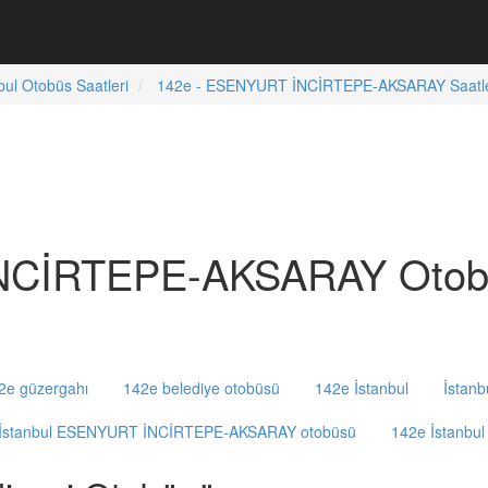
bul Otobüs Saatleri
142e - ESENYURT İNCİRTEPE-AKSARAY Saatle
NCİRTEPE-AKSARAY Otobüs
2e güzergahı
142e belediye otobüsü
142e İstanbul
İstanb
İstanbul ESENYURT İNCİRTEPE-AKSARAY otobüsü
142e İstanbul