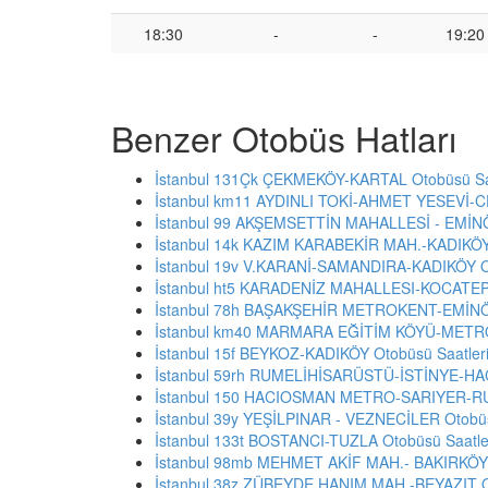
18:30
-
-
19:20
Benzer Otobüs Hatları
İstanbul 131Çk ÇEKMEKÖY-KARTAL Otobüsü Saa
İstanbul km11 AYDINLI TOKİ-AHMET YESEVİ-C
İstanbul 99 AKŞEMSETTİN MAHALLESİ - EMİNÖ
İstanbul 14k KAZIM KARABEKİR MAH.-KADIKÖY 
İstanbul 19v V.KARANİ-SAMANDIRA-KADIKÖY Ot
İstanbul ht5 KARADENİZ MAHALLESI-KOCATEPE
İstanbul 78h BAŞAKŞEHİR METROKENT-EMİNÖN
İstanbul km40 MARMARA EĞİTİM KÖYÜ-METRO
İstanbul 15f BEYKOZ-KADIKÖY Otobüsü Saatler
İstanbul 59rh RUMELİHİSARÜSTÜ-İSTİNYE-HA
İstanbul 150 HACIOSMAN METRO-SARIYER-RUM
İstanbul 39y YEŞİLPINAR - VEZNECİLER Otobüs
İstanbul 133t BOSTANCI-TUZLA Otobüsü Saatle
İstanbul 98mb MEHMET AKİF MAH.- BAKIRKÖY 
İstanbul 38z ZÜBEYDE HANIM MAH.-BEYAZIT Ot