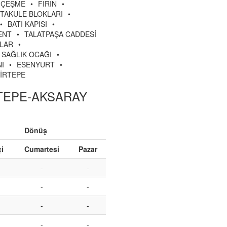
ÇEŞME
•
FIRIN
•
RTAKULE BLOKLARI
•
•
BATI KAPISI
•
ENT
•
TALATPAŞA CADDESİ
ALAR
•
SAĞLIK OCAĞI
•
I
•
ESENYURT
•
CİRTEPE
RTEPE-AKSARAY
Dönüş
çi
Cumartesi
Pazar
-
-
-
-
-
-
-
-