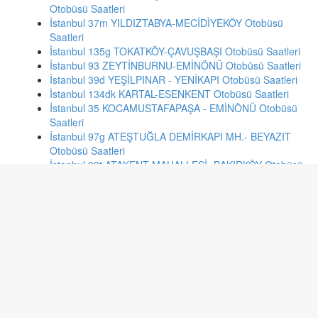
Otobüsü Saatleri
İstanbul 37m YILDIZTABYA-MECİDİYEKÖY Otobüsü
Saatleri
İstanbul 135g TOKATKÖY-ÇAVUŞBAŞI Otobüsü Saatleri
İstanbul 93 ZEYTİNBURNU-EMİNÖNÜ Otobüsü Saatleri
İstanbul 39d YEŞİLPINAR - YENİKAPI Otobüsü Saatleri
İstanbul 134dk KARTAL-ESENKENT Otobüsü Saatleri
İstanbul 35 KOCAMUSTAFAPAŞA - EMİNÖNÜ Otobüsü
Saatleri
İstanbul 97g ATEŞTUĞLA DEMİRKAPI MH.- BEYAZIT
Otobüsü Saatleri
İstanbul 98t ATAKENT MAHALLESİ- BAKIRKÖY Otobüsü
Saatleri
Gaziantep 10B Karataş 2.Bölge - İbrahimli Otobüsü
Saatleri
Gaziantep 49EA Karataş 2.Bölge - Yukarıbayır Otobüsü
Saatleri
Trabzon BEŞİRLİ 1 BEŞİRLİ 1 Otobüsü Saatleri
Adana 126 METAL SANAYİ - MOBİLYACILAR SİTESİ
Otobüsü Saatleri
Ankara 215 HASTANE METRO-YAKACIK Otobüsü
Saatleri