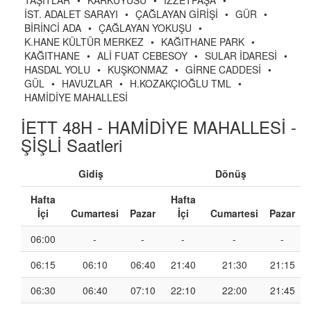
TAŞITLAR
•
KARKUYUSU
•
İZZETPAŞA
•
İST. ADALET SARAYI
•
ÇAĞLAYAN GİRİŞİ
•
GÜR
•
BİRİNCİ ADA
•
ÇAĞLAYAN YOKUŞU
•
K.HANE KÜLTÜR MERKEZ
•
KAĞITHANE PARK
•
KAĞITHANE
•
ALİ FUAT CEBESOY
•
SULAR İDARESİ
•
HASDAL YOLU
•
KUŞKONMAZ
•
GİRNE CADDESİ
•
GÜL
•
HAVUZLAR
•
H.KOZAKÇIOĞLU TML
•
HAMİDİYE MAHALLESİ
İETT 48H - HAMİDİYE MAHALLESİ -
ŞİŞLİ Saatleri
Gidiş
Dönüş
Hafta
Hafta
İçi
Cumartesi
Pazar
İçi
Cumartesi
Pazar
06:00
-
-
-
-
-
06:15
06:10
06:40
21:40
21:30
21:15
06:30
06:40
07:10
22:10
22:00
21:45