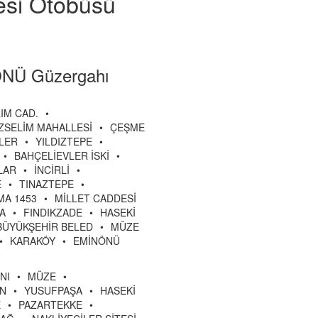
yesi Otobüsü
NÜ Güzergahı
IM CAD.
•
ZSELİM MAHALLESİ
•
ÇEŞME
LER
•
YILDIZTEPE
•
•
BAHÇELİEVLER İSKİ
•
LAR
•
İNCİRLİ
•
E
•
TINAZTEPE
•
A 1453
•
MİLLET CADDESİ
A
•
FINDIKZADE
•
HASEKİ
.BÜYÜKŞEHİR BELED
•
MÜZE
•
KARAKÖY
•
EMİNÖNÜ
NI
•
MÜZE
•
AN
•
YUSUFPAŞA
•
HASEKİ
E
•
PAZARTEKKE
•