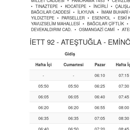
MİLLET CADDESİ
•
PANORAMA 1453
•
CEVİZLİ
•
TINAZTEPE
•
KOCATEPE
•
İNCİRLİ
•
ÇALIŞL
BAĞCILAR CADDESİ
•
İLKYUVA
•
İMAM BUHARİ 
YILDIZTEPE
•
PARSELLER
•
ESENYOL
•
ESKİ 
YAVUZSELİM MAHALLESİ
•
BAĞCILAR ÇİFTLİK
•
DEVEKALDIRIM CAD.
•
OSMANGAZİ CAMİ
•
ATE
İETT 92 - ATEŞTUĞLA - EMİNÖ
Gidiş
Hafta İçi
Cumartesi
Pazar
Hafta İ
-
-
06:10
07:15
05:50
05:50
06:25
07:30
06:05
06:05
06:40
07:45
06:20
06:20
06:55
08:00
06:35
06:35
07:05
08:30
06:40
06:50
07:20
08:45