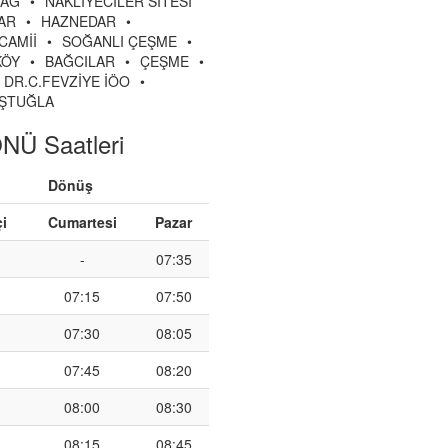
BAĞ
•
NAKLİYECİLER SİTESİ
AR
•
HAZNEDAR
•
CAMİİ
•
SOĞANLI ÇEŞME
•
KÖY
•
BAĞCILAR
•
ÇEŞME
•
DR.C.FEVZİYE İÖO
•
ŞTUĞLA
NÜ Saatleri
Dönüş
çi
Cumartesi
Pazar
-
07:35
07:15
07:50
07:30
08:05
07:45
08:20
08:00
08:30
08:15
08:45