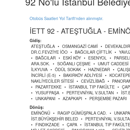
92 No'lu İstanbul Beledi
Otobüs Saatleri Yol Tarifi'nden alınmıştır.
İETT 92 - ATEŞTUĞLA - EMİNÖ
Gidiş:
ATEŞTUĞLA
•
OSMANGAZİ CAMİ
•
DEVEKALDIR
DR.C.FEVZİYE İÖO
•
BAĞCILAR ÇİFTLİK
•
YAVU
•
BAĞCILAR
•
ESKİ KÖY
•
ESENYOL
•
PARSEL
ARA.SOK.
•
SOĞANLI ÇEŞME
•
UMUT CADDESİ
İLKYUVA
•
ÖDÜL SOKAK
•
HAZNEDAR
•
ÇALIŞ
İNCİRLİ (E-5)
•
BAKIRKÖY ADLİYESİ
•
KOCATEP
NAKLİYECİLER SİTESİ
•
CEVİZLİBAĞ
•
PANORAM
•
PAZARTEKKE
•
İSTANBUL TIP FAKÜLTE
•
ÇAP
•
YUSUFPAŞA
•
PERTEVNİYAL V.SULTAN
•
İST
•
UNKAPANI
•
AZAPKAPI
•
PERŞEMBE PAZARI
Dönüş:
EMİNÖNÜ
•
RAGIP GÜMÜŞPALA CAD.
•
UNKAPA
İST.BÜYÜKŞEHİR BELED
•
PERTEVNİYAL V.SULT
•
FINDIKZADE
•
ÇAPA
•
İSTANBUL TIP FAKÜLT