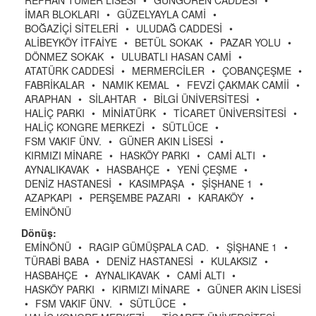
REFHAN TÜMER LİSESİ
•
GÜNGÖREN CADDESİ
•
İMAR BLOKLARI
•
GÜZELYAYLA CAMİ
•
BOĞAZİÇİ SİTELERİ
•
ULUDAĞ CADDESİ
•
ALİBEYKÖY İTFAİYE
•
BETÜL SOKAK
•
PAZAR YOLU
•
DÖNMEZ SOKAK
•
ULUBATLI HASAN CAMİ
•
ATATÜRK CADDESİ
•
MERMERCİLER
•
ÇOBANÇEŞME
•
FABRİKALAR
•
NAMIK KEMAL
•
FEVZİ ÇAKMAK CAMİİ
•
ARAPHAN
•
SİLAHTAR
•
BİLGİ ÜNİVERSİTESİ
•
HALİÇ PARKI
•
MİNİATÜRK
•
TİCARET ÜNİVERSİTESİ
•
HALİÇ KONGRE MERKEZİ
•
SÜTLÜCE
•
FSM VAKIF ÜNV.
•
GÜNER AKIN LİSESİ
•
KIRMIZI MİNARE
•
HASKÖY PARKI
•
CAMİ ALTI
•
AYNALIKAVAK
•
HASBAHÇE
•
YENİ ÇEŞME
•
DENİZ HASTANESİ
•
KASIMPAŞA
•
ŞİŞHANE 1
•
AZAPKAPI
•
PERŞEMBE PAZARI
•
KARAKÖY
•
EMİNÖNÜ
Dönüş:
EMİNÖNÜ
•
RAGIP GÜMÜŞPALA CAD.
•
ŞİŞHANE 1
•
TÜRABİ BABA
•
DENİZ HASTANESİ
•
KULAKSIZ
•
HASBAHÇE
•
AYNALIKAVAK
•
CAMİ ALTI
•
HASKÖY PARKI
•
KIRMIZI MİNARE
•
GÜNER AKIN LİSESİ
•
FSM VAKIF ÜNV.
•
SÜTLÜCE
•