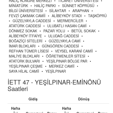
HALİÇ KONGRE MERKEZİ
•
TİCARET ÜNİVERSİTESİ
•
MİNİATÜRK
•
HALİÇ PARKI
•
SÜNNET KÖPRÜSÜ
•
BİLGİ ÜNİVERSİTESİ
•
SİLAHTAR
•
ARAPHAN
•
FEVZİ ÇAKMAK CAMİİ
•
ALİBEYKÖY STADI
•
TAŞKÖPRÜ
•
GÜZELYAYLA CADDESİ
•
MERMERCİLER
•
ATATÜRK CADDESİ
•
ULUBATLI HASAN CAMİ
•
DÖNMEZ SOKAK
•
PAZAR YOLU
•
BETÜL SOKAK
•
ALİBEYKÖY İTFAİYE
•
ULUDAĞ CADDESİ
•
BOĞAZİÇİ SİTELERİ
•
GÜZELYAYLA CAMİ
•
İMAR BLOKLARI
•
GÜNGÖREN CADDESİ
•
REFHAN TÜMER LİSESİ
•
VEYSEL KARANİ CAMİİ
•
MALİYE BLOKLARI
•
ÖĞRETMENLER SİTESİ
•
ATATÜRK BULVARI
•
YEŞİLPINAR BÖLGE PAR
•
YEŞİLPINAR ÇEŞME
•
MERKEZ CAMİİ
•
SAYA HİLAL CAMİİ
•
YEŞİLPINAR
İETT 47 - YEŞİLPINAR-EMİNÖNÜ
Saatleri
Gidiş
Dönüş
Hafta
Hafta