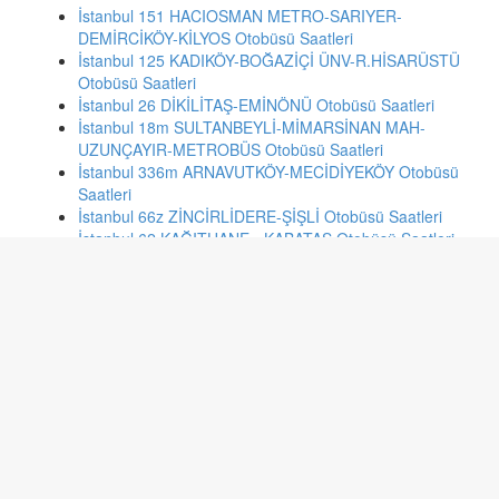
İstanbul 151 HACIOSMAN METRO-SARIYER-
DEMİRCİKÖY-KİLYOS Otobüsü Saatleri
İstanbul 125 KADIKÖY-BOĞAZİÇİ ÜNV-R.HİSARÜSTÜ
Otobüsü Saatleri
İstanbul 26 DİKİLİTAŞ-EMİNÖNÜ Otobüsü Saatleri
İstanbul 18m SULTANBEYLİ-MİMARSİNAN MAH-
UZUNÇAYIR-METROBÜS Otobüsü Saatleri
İstanbul 336m ARNAVUTKÖY-MECİDİYEKÖY Otobüsü
Saatleri
İstanbul 66z ZİNCİRLİDERE-ŞİŞLİ Otobüsü Saatleri
İstanbul 62 KAĞITHANE - KABATAŞ Otobüsü Saatleri
İstanbul yh-1 YENİKAPI İDO-ATATÜRK HAVALİMANI
Otobüsü Saatleri
Gaziantep 36A Seyrantepe - Aktoprak Otobüsü Saatleri
İzmir 122 MAVİŞEHİR AKTARMA - KARŞIYAKA Otobüsü
Saatleri
Kayseri 130 BELSİN HASTANE Otobüsü Saatleri
Trabzon KANUNİ NUMUNE HASTANESİ - MEYDAN (Yeni
Hat) KANUNİ NUMUNE HASTANESİ - MEYDAN (Yeni
Hat) Otobüsü Saatleri
Kayseri 20 YILDIRIM BEYAZIT GÜLTEPE Otobüsü
Saatleri