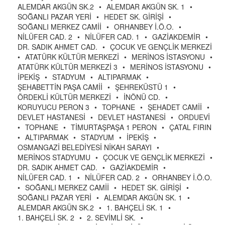
ALEMDAR AKGÜN SK.2
•
ALEMDAR AKGÜN SK. 1
•
SOĞANLI PAZAR YERİ
•
HEDET SK. GİRİŞİ
•
SOĞANLI MERKEZ CAMİİ
•
ORHANBEY İ.Ö.O.
•
NİLÜFER CAD. 2
•
NİLÜFER CAD. 1
•
GAZİAKDEMİR
•
DR. SADIK AHMET CAD.
•
ÇOCUK VE GENÇLİK MERKEZİ
•
ATATÜRK KÜLTÜR MERKEZİ
•
MERİNOS İSTASYONU
•
ATATÜRK KÜLTÜR MERKEZİ 3
•
MERİNOS İSTASYONU
•
İPEKİŞ
•
STADYUM
•
ALTIPARMAK
•
ŞEHABETTİN PAŞA CAMİİ
•
ŞEHREKÜSTÜ 1
•
ÖRDEKLİ KÜLTÜR MERKEZİ
•
İNÖNÜ CD.
•
KORUYUCU PERON 3
•
TOPHANE
•
ŞEHADET CAMİİ
•
DEVLET HASTANESİ
•
DEVLET HASTANESİ
•
ORDUEVİ
•
TOPHANE
•
TİMURTAŞPAŞA 1 PERON
•
ÇATAL FIRIN
•
ALTIPARMAK
•
STADYUM
•
İPEKİŞ
•
OSMANGAZİ BELEDİYESİ NİKAH SARAYI
•
MERİNOS STADYUMU
•
ÇOCUK VE GENÇLİK MERKEZİ
•
DR. SADIK AHMET CAD.
•
GAZİAKDEMİR
•
NİLÜFER CAD. 1
•
NİLÜFER CAD. 2
•
ORHANBEY İ.Ö.O.
•
SOĞANLI MERKEZ CAMİİ
•
HEDET SK. GİRİŞİ
•
SOĞANLI PAZAR YERİ
•
ALEMDAR AKGÜN SK. 1
•
ALEMDAR AKGÜN SK.2
•
1. BAHÇELİ SK. 1
•
1. BAHÇELİ SK. 2
•
2. SEVİMLİ SK.
•