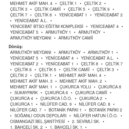
MEHMET AKİF MAH. 4
•
ÇELTİK 1
•
ÇELTİK 2
•
ÇELTİK 3
•
ÇELTİK CAMİİ
•
ÇELTİK 5
•
ÇELTİK 6
•
ÇELTİK 7
•
ÇELTİK 8
•
YENİCEABAT 1
•
YENİCEABAT 2
•
YENİCEABAT A.L.
•
YENİCEBAT BTSO EĞİTİM KOMPLEKSİ
•
YENİCEABAT 4
•
YENİCEABAT 5
•
ARMUTKÖY 1
•
ARMUTKÖY
•
ARMUTKÖY MEYDANI
•
ARMUTKÖY CAMİİ
Dönüş:
ARMUTKÖY MEYDANI
•
ARMUTKÖY
•
ARMUTKÖY 1
•
YENİCEABAT 5
•
YENİCEABAT 4
•
YENİCEABAT A.L.
•
YENİCEABAT 2
•
YENİCEABAT 1
•
ÇELTİK 8
•
ÇELTİK 7
•
ÇELTİK 6
•
ÇELTİK 5
•
ÇELTİK CAMİİ
•
ÇELTİK 3
•
ÇELTİK 2
•
ÇELTİK 1
•
MEHMET AKİF MAH. 4
•
MEHMET AKİF MAH. 3
•
MEHMET AKİF MAH. 2
•
MEHMET AKİF MAH. 1
•
ÇUKURCA YOLU
•
ÇUKURCA 8
•
SUKAYPARK
•
ÇUKURCA 6
•
ÇUKURCA CAMİİ
•
ÇUKURCA 4
•
ÇUKURCA İ.Ö.O.
•
ÇUKURCA 2
•
ÇUKURCA 1
•
NİLÜFER CAD. 9
•
NİLÜFER CAD. 8
•
NİLÜFER CAD. 7
•
BOTANİK PARKI 1
•
BOTANİK PARKI 2
•
SOĞANLI ODUN DEPOLARI
•
NİLÜFER HATUN İ.Ö.O.
•
OSMANGAZİ BEL.ŞANTİYESİ
•
2. SEVİMLİ SK.
•
1. BAHÇELİ SK. 2
•
1. BAHÇELİ SK. 1
•