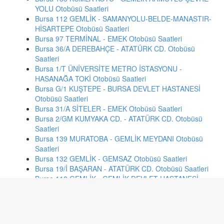
YOLU Otobüsü Saatleri
Bursa 112 GEMLİK - SAMANYOLU-BELDE-MANASTIR-
HİSARTEPE Otobüsü Saatleri
Bursa 97 TERMİNAL - EMEK Otobüsü Saatleri
Bursa 36/A DEREBAHÇE - ATATÜRK CD. Otobüsü
Saatleri
Bursa 1/T ÜNİVERSİTE METRO İSTASYONU -
HASANAĞA TOKİ Otobüsü Saatleri
Bursa G/1 KUŞTEPE - BURSA DEVLET HASTANESİ
Otobüsü Saatleri
Bursa 31/A SİTELER - EMEK Otobüsü Saatleri
Bursa 2/GM KUMYAKA CD. - ATATÜRK CD. Otobüsü
Saatleri
Bursa 139 MURATOBA - GEMLİK MEYDANI Otobüsü
Saatleri
Bursa 132 GEMLİK - GEMSAZ Otobüsü Saatleri
Bursa 19/İ BAŞARAN - ATATÜRK CD. Otobüsü Saatleri
Bursa 118 GEMLİK - GEMLİK DEVLET HASTANESİ
Otobüsü Saatleri
Bursa 60/K KİRAZLI - TEMİZ CD. Otobüsü Saatleri
Eskişehir 57 Devlet Hastanesi - Karapinar Mah. (Siyah)
Otobüsü Saatleri