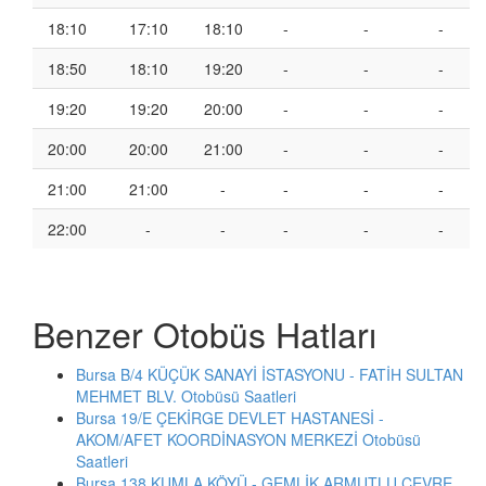
18:10
17:10
18:10
-
-
-
18:50
18:10
19:20
-
-
-
19:20
19:20
20:00
-
-
-
20:00
20:00
21:00
-
-
-
21:00
21:00
-
-
-
-
22:00
-
-
-
-
-
Benzer Otobüs Hatları
Bursa B/4 KÜÇÜK SANAYİ İSTASYONU - FATİH SULTAN
MEHMET BLV. Otobüsü Saatleri
Bursa 19/E ÇEKİRGE DEVLET HASTANESİ -
AKOM/AFET KOORDİNASYON MERKEZİ Otobüsü
Saatleri
Bursa 138 KUMLA KÖYÜ - GEMLİK ARMUTLU ÇEVRE