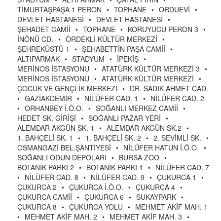
TİMURTAŞPAŞA 1 PERON
•
TOPHANE
•
ORDUEVİ
•
DEVLET HASTANESİ
•
DEVLET HASTANESİ
•
ŞEHADET CAMİİ
•
TOPHANE
•
KORUYUCU PERON 3
•
İNÖNÜ CD.
•
ÖRDEKLİ KÜLTÜR MERKEZİ
•
ŞEHREKÜSTÜ 1
•
ŞEHABETTİN PAŞA CAMİİ
•
ALTIPARMAK
•
STADYUM
•
İPEKİŞ
•
MERİNOS İSTASYONU
•
ATATÜRK KÜLTÜR MERKEZİ 3
•
MERİNOS İSTASYONU
•
ATATÜRK KÜLTÜR MERKEZİ
•
ÇOCUK VE GENÇLİK MERKEZİ
•
DR. SADIK AHMET CAD.
•
GAZİAKDEMİR
•
NİLÜFER CAD. 1
•
NİLÜFER CAD. 2
•
ORHANBEY İ.Ö.O.
•
SOĞANLI MERKEZ CAMİİ
•
HEDET SK. GİRİŞİ
•
SOĞANLI PAZAR YERİ
•
ALEMDAR AKGÜN SK. 1
•
ALEMDAR AKGÜN SK.2
•
1. BAHÇELİ SK. 1
•
1. BAHÇELİ SK. 2
•
2. SEVİMLİ SK.
•
OSMANGAZİ BEL.ŞANTİYESİ
•
NİLÜFER HATUN İ.Ö.O.
•
SOĞANLI ODUN DEPOLARI
•
BURSA ZOO
•
BOTANİK PARKI 2
•
BOTANİK PARKI 1
•
NİLÜFER CAD. 7
•
NİLÜFER CAD. 8
•
NİLÜFER CAD. 9
•
ÇUKURCA 1
•
ÇUKURCA 2
•
ÇUKURCA İ.Ö.O.
•
ÇUKURCA 4
•
ÇUKURCA CAMİİ
•
ÇUKURCA 6
•
SUKAYPARK
•
ÇUKURCA 8
•
ÇUKURCA YOLU
•
MEHMET AKİF MAH. 1
•
MEHMET AKİF MAH. 2
•
MEHMET AKİF MAH. 3
•