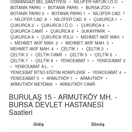
OSMANGAZİ BEL.ŞANTİYESİ
•
NİLÜFER HATUN İ.Ö.O.
•
BOTANİK PARKI
•
BOTANİK PARKI
•
BURSA ZOO
•
BOTANİK PARKI 2
•
BOTANİK PARKI 1
•
NİLÜFER CAD. 7
•
NİLÜFER CAD. 8
•
NİLÜFER CAD. 9
•
ÇUKURCA 1
•
ÇUKURCA 2
•
ÇUKURCA İ.Ö.O.
•
ÇUKURCA 4
•
ÇUKURCA CAMİİ
•
ÇUKURCA 6
•
SUKAYPARK
•
ÇUKURCA 8
•
ÇUKURCA YOLU
•
MEHMET AKİF MAH. 1
•
MEHMET AKİF MAH. 2
•
MEHMET AKİF MAH. 3
•
MEHMET AKİF MAH. 4
•
ÇELTİK 1
•
ÇELTİK 2
•
ÇELTİK 3
•
ÇELTİK CAMİİ
•
ÇELTİK 5
•
ÇELTİK 6
•
ÇELTİK 7
•
ÇELTİK 8
•
YENİCEABAT 1
•
YENİCEABAT 2
•
YENİCEABAT A.L.
•
YENİCEBAT BTSO EĞİTİM KOMPLEKSİ
•
YENİCEABAT 4
•
YENİCEABAT 5
•
ARMUTKÖY 1
•
ARMUTKÖY
•
ARMUTKÖY MEYDANI
•
ARMUTKÖY CAMİİ
BURULAŞ 15 - ARMUTKÖY MH. -
BURSA DEVLET HASTANESİ
Saatleri
Gidiş
Dönüş