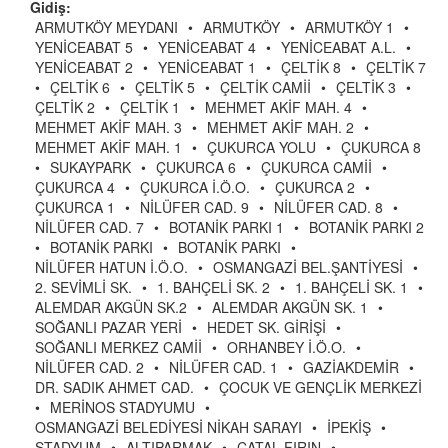
Gidiş:
ARMUTKÖY MEYDANI
•
ARMUTKÖY
•
ARMUTKÖY 1
•
YENİCEABAT 5
•
YENİCEABAT 4
•
YENİCEABAT A.L.
•
YENİCEABAT 2
•
YENİCEABAT 1
•
ÇELTİK 8
•
ÇELTİK 7
•
ÇELTİK 6
•
ÇELTİK 5
•
ÇELTİK CAMİİ
•
ÇELTİK 3
•
ÇELTİK 2
•
ÇELTİK 1
•
MEHMET AKİF MAH. 4
•
MEHMET AKİF MAH. 3
•
MEHMET AKİF MAH. 2
•
MEHMET AKİF MAH. 1
•
ÇUKURCA YOLU
•
ÇUKURCA 8
•
SUKAYPARK
•
ÇUKURCA 6
•
ÇUKURCA CAMİİ
•
ÇUKURCA 4
•
ÇUKURCA İ.Ö.O.
•
ÇUKURCA 2
•
ÇUKURCA 1
•
NİLÜFER CAD. 9
•
NİLÜFER CAD. 8
•
NİLÜFER CAD. 7
•
BOTANİK PARKI 1
•
BOTANİK PARKI 2
•
BOTANİK PARKI
•
BOTANİK PARKI
•
NİLÜFER HATUN İ.Ö.O.
•
OSMANGAZİ BEL.ŞANTİYESİ
•
2. SEVİMLİ SK.
•
1. BAHÇELİ SK. 2
•
1. BAHÇELİ SK. 1
•
ALEMDAR AKGÜN SK.2
•
ALEMDAR AKGÜN SK. 1
•
SOĞANLI PAZAR YERİ
•
HEDET SK. GİRİŞİ
•
SOĞANLI MERKEZ CAMİİ
•
ORHANBEY İ.Ö.O.
•
NİLÜFER CAD. 2
•
NİLÜFER CAD. 1
•
GAZİAKDEMİR
•
DR. SADIK AHMET CAD.
•
ÇOCUK VE GENÇLİK MERKEZİ
•
MERİNOS STADYUMU
•
OSMANGAZİ BELEDİYESİ NİKAH SARAYI
•
İPEKİŞ
•
STADYUM
•
ALTIPARMAK
•
ÇATAL FIRIN
•