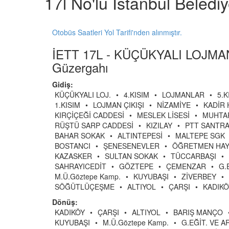
17l No'lu İstanbul Beledi
Otobüs Saatleri Yol Tarifi'nden alınmıştır.
İETT 17L - KÜÇÜKYALI LOJM
Güzergahı
Gidiş:
KÜÇÜKYALI LOJ.
•
4.KISIM
•
LOJMANLAR
•
5.K
1.KISIM
•
LOJMAN ÇIKIŞI
•
NİZAMİYE
•
KADİR 
KIRÇİÇEĞİ CADDESİ
•
MESLEK LİSESİ
•
MUHTA
RÜŞTÜ SARP CADDESİ
•
KIZILAY
•
PTT SANTR
BAHAR SOKAK
•
ALTINTEPESİ
•
MALTEPE SGK
BOSTANCI
•
ŞENESENEVLER
•
ÖĞRETMEN HA
KAZASKER
•
SULTAN SOKAK
•
TÜCCARBAŞI
•
SAHRAYICEDİT
•
GÖZTEPE
•
ÇEMENZAR
•
G.
M.Ü.Göztepe Kamp.
•
KUYUBAŞI
•
ZİVERBEY
•
SÖĞÜTLÜÇEŞME
•
ALTIYOL
•
ÇARŞI
•
KADIKÖ
Dönüş:
KADIKÖY
•
ÇARŞI
•
ALTIYOL
•
BARIŞ MANÇO
KUYUBAŞI
•
M.Ü.Göztepe Kamp.
•
G.EĞİT. VE A