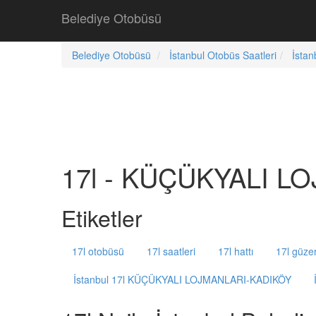
Belediye Otobüsü
Belediye Otobüsü
İstanbul Otobüs Saatleri
İstan
17l - KÜÇÜKYALI LO
Etiketler
17l otobüsü
17l saatleri
17l hattı
17l güze
İstanbul 17l KÜÇÜKYALI LOJMANLARI-KADIKÖY