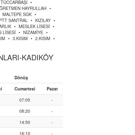
TÜCCARBAŞI
•
ĞRETMEN HAYRULLAH
•
MALTEPE SGK
•
PTT SANTRAL
•
KIZILAY
•
ARLIK
•
MESLEK LİSESİ
•
 LİSESİ
•
NİZAMİYE
•
SIM
•
3.KISIM
•
2.KISIM
•
ANLARI-KADIKÖY
Dönüş
çi
Cumartesi
Pazar
07:05
-
08:20
-
14:50
-
16:10
-