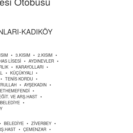
yesi Otobüsü
ANLARI-KADIKÖY
ISIM
•
3.KISIM
•
2.KISIM
•
HAS LİSESİ
•
AYDINEVLER
•
RLIK
•
KARAYOLLARI
•
AL
•
KÜÇÜKYALI
•
•
TENİS KORDU
•
YRULLAH
•
AYŞEKADIN
•
ETHEMEFENDİ
•
EĞİT. VE ARŞ.HAST
•
BELEDİYE
•
Y
•
BELEDİYE
•
ZİVERBEY
•
RŞ.HAST
•
ÇEMENZAR
•