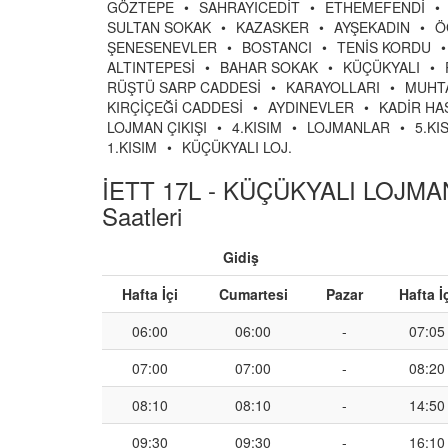
GÖZTEPE
•
SAHRAYICEDİT
•
ETHEMEFENDİ
•
SULTAN SOKAK
•
KAZASKER
•
AYŞEKADIN
•
Ö
ŞENESENEVLER
•
BOSTANCI
•
TENİS KORDU
•
ALTINTEPESİ
•
BAHAR SOKAK
•
KÜÇÜKYALI
•
RÜŞTÜ SARP CADDESİ
•
KARAYOLLARI
•
MUHT
KIRÇİÇEĞİ CADDESİ
•
AYDINEVLER
•
KADİR HAS
LOJMAN ÇIKIŞI
•
4.KISIM
•
LOJMANLAR
•
5.KI
1.KISIM
•
KÜÇÜKYALI LOJ.
İETT 17L - KÜÇÜKYALI LOJM
Saatleri
Gidiş
Hafta İçi
Cumartesi
Pazar
Hafta İ
06:00
06:00
-
07:05
07:00
07:00
-
08:20
08:10
08:10
-
14:50
09:30
09:30
-
16:10