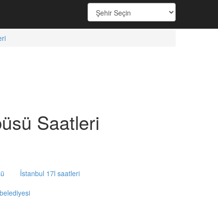
ri
sü Saatleri
sü
İstanbul 17l saatleri
 belediyesi