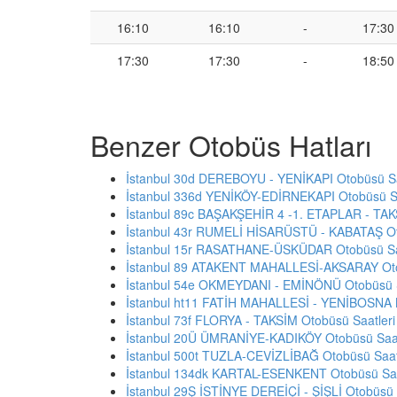
16:10
16:10
-
17:30
17:30
17:30
-
18:50
Benzer Otobüs Hatları
İstanbul 30d DEREBOYU - YENİKAPI Otobüsü Sa
İstanbul 336d YENİKÖY-EDİRNEKAPI Otobüsü Sa
İstanbul 89c BAŞAKŞEHİR 4 -1. ETAPLAR - TAK
İstanbul 43r RUMELİ HİSARÜSTÜ - KABATAŞ Ot
İstanbul 15r RASATHANE-ÜSKÜDAR Otobüsü Sa
İstanbul 89 ATAKENT MAHALLESİ-AKSARAY Oto
İstanbul 54e OKMEYDANI - EMİNÖNÜ Otobüsü S
İstanbul ht11 FATİH MAHALLESİ - YENİBOSNA 
İstanbul 73f FLORYA - TAKSİM Otobüsü Saatleri
İstanbul 20Ü ÜMRANİYE-KADIKÖY Otobüsü Saat
İstanbul 500t TUZLA-CEVİZLİBAĞ Otobüsü Saat
İstanbul 134dk KARTAL-ESENKENT Otobüsü Saa
İstanbul 29Ş İSTİNYE DEREİÇİ - ŞİŞLİ Otobüsü 