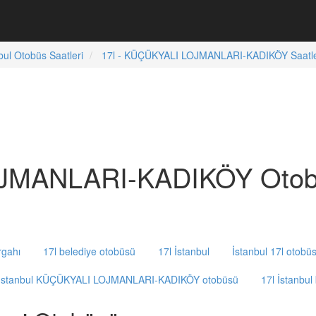
bul Otobüs Saatleri
17l - KÜÇÜKYALI LOJMANLARI-KADIKÖY Saatle
JMANLARI-KADIKÖY Otobü
rgahı
17l belediye otobüsü
17l İstanbul
İstanbul 17l otobü
İstanbul KÜÇÜKYALI LOJMANLARI-KADIKÖY otobüsü
17l İstanbul