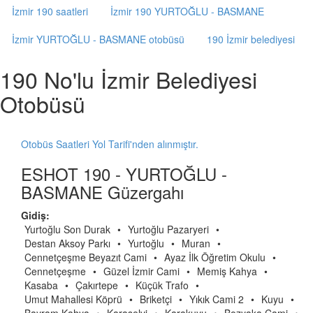
İzmir 190 saatleri
İzmir 190 YURTOĞLU - BASMANE
İzmir YURTOĞLU - BASMANE otobüsü
190 İzmir belediyesi
190 No'lu İzmir Belediyesi
Otobüsü
Otobüs Saatleri Yol Tarifi'nden alınmıştır.
ESHOT 190 - YURTOĞLU -
BASMANE Güzergahı
Gidiş:
Yurtoğlu Son Durak
•
Yurtoğlu Pazaryeri
•
Destan Aksoy Parkı
•
Yurtoğlu
•
Muran
•
Cennetçeşme Beyazıt Cami
•
Ayaz İlk Öğretim Okulu
•
Cennetçeşme
•
Güzel İzmir Cami
•
Memiş Kahya
•
Kasaba
•
Çakırtepe
•
Küçük Trafo
•
Umut Mahallesi Köprü
•
Briketçi
•
Yıkık Cami 2
•
Kuyu
•