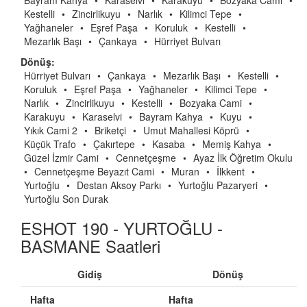
Bayram Kahya
•
Karaselvi
•
Karakuyu
•
Bozyaka Cami
•
Kestelli
•
Zincirlikuyu
•
Narlık
•
Kilimci Tepe
•
Yağhaneler
•
Eşref Paşa
•
Koruluk
•
Kestelli
•
Mezarlık Başı
•
Çankaya
•
Hürriyet Bulvarı
Dönüş:
Hürriyet Bulvarı
•
Çankaya
•
Mezarlık Başı
•
Kestelli
•
Koruluk
•
Eşref Paşa
•
Yağhaneler
•
Kilimci Tepe
•
Narlık
•
Zincirlikuyu
•
Kestelli
•
Bozyaka Cami
•
Karakuyu
•
Karaselvi
•
Bayram Kahya
•
Kuyu
•
Yıkık Cami 2
•
Briketçi
•
Umut Mahallesi Köprü
•
Küçük Trafo
•
Çakırtepe
•
Kasaba
•
Memiş Kahya
•
Güzel İzmir Cami
•
Cennetçeşme
•
Ayaz İlk Öğretim Okulu
•
Cennetçeşme Beyazıt Cami
•
Muran
•
İlkkent
•
Yurtoğlu
•
Destan Aksoy Parkı
•
Yurtoğlu Pazaryeri
•
Yurtoğlu Son Durak
ESHOT 190 - YURTOĞLU -
BASMANE Saatleri
Gidiş
Dönüş
Hafta
Hafta