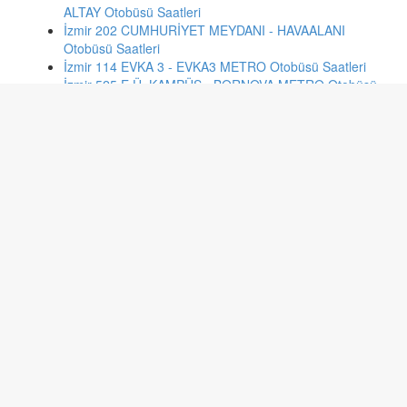
ALTAY Otobüsü Saatleri
İzmir 202 CUMHURİYET MEYDANI - HAVAALANI
Otobüsü Saatleri
İzmir 114 EVKA 3 - EVKA3 METRO Otobüsü Saatleri
İzmir 525 E.Ü. KAMPÜS - BORNOVA METRO Otobüsü
Saatleri
İzmir 971 NARBEL - F.ALTAY AKTARMA Otobüsü Saatleri
Ankara 320 KARAPÜRÇEK-EKİN MH.-BAŞAK MH.-ULUS
Otobüsü Saatleri
Kayseri 578 HACILAR ULUYER Otobüsü Saatleri
Kayseri 310 EĞRİBUCAK Otobüsü Saatleri
Bolu 6 İKİ HASTANE ARASI İ.B.RUH.SİNİR HST Otobüsü
Saatleri
Kayseri 13 FEVZİ ÇAKMAK ALPASLAN FAKÜLTE
Otobüsü Saatleri
Kayseri 571 HACILAR SERVER Otobüsü Saatleri
Sakarya 24/H Sakarya Araştırma Hastanesi - Korucuk
Araştırma Hastanesi Otobüsü Saatleri
Kayseri 490 HİSARCIK Otobüsü Saatleri
İstanbul 14e KADIKÖY-K.KARABEKİR MAHALLESİ
Otobüsü Saatleri
İstanbul ht20 ŞAHİNTEPESİ - YENİBOSNA METRO