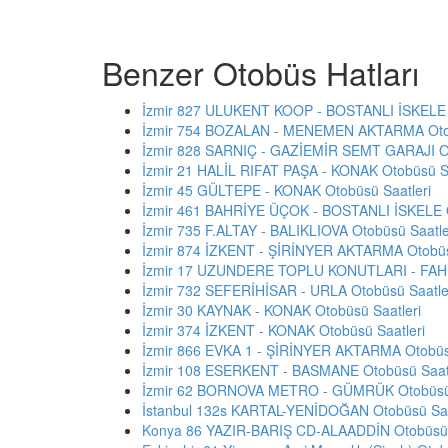
Benzer Otobüs Hatları
İzmir 827 ULUKENT KOOP - BOSTANLI İSKELE O
İzmir 754 BOZALAN - MENEMEN AKTARMA Otob
İzmir 828 SARNIÇ - GAZİEMİR SEMT GARAJI Ot
İzmir 21 HALİL RIFAT PAŞA - KONAK Otobüsü Sa
İzmir 45 GÜLTEPE - KONAK Otobüsü Saatleri
İzmir 461 BAHRİYE ÜÇOK - BOSTANLI İSKELE O
İzmir 735 F.ALTAY - BALIKLIOVA Otobüsü Saatle
İzmir 874 İZKENT - ŞİRİNYER AKTARMA Otobüs
İzmir 17 UZUNDERE TOPLU KONUTLARI - FAHR
İzmir 732 SEFERİHİSAR - URLA Otobüsü Saatle
İzmir 30 KAYNAK - KONAK Otobüsü Saatleri
İzmir 374 İZKENT - KONAK Otobüsü Saatleri
İzmir 866 EVKA 1 - ŞİRİNYER AKTARMA Otobüsü
İzmir 108 ESERKENT - BASMANE Otobüsü Saatl
İzmir 62 BORNOVA METRO - GÜMRÜK Otobüsü 
İstanbul 132s KARTAL-YENİDOĞAN Otobüsü Saa
Konya 86 YAZIR-BARIŞ CD-ALAADDİN Otobüsü 