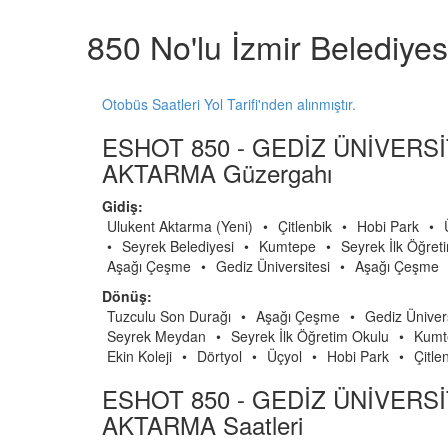
850 No'lu İzmir Belediye
Otobüs Saatleri Yol Tarifi'nden alınmıştır.
ESHOT 850 - GEDİZ ÜNİVERSİ
AKTARMA Güzergahı
Gidiş:
Ulukent Aktarma (Yeni)
•
Çitlenbik
•
Hobi Park
•
•
Seyrek Belediyesi
•
Kumtepe
•
Seyrek İlk Öğret
Aşağı Çeşme
•
Gediz Üniversitesi
•
Aşağı Çeşme
Dönüş:
Tuzculu Son Durağı
•
Aşağı Çeşme
•
Gediz Ünivers
Seyrek Meydan
•
Seyrek İlk Öğretim Okulu
•
Kumt
Ekin Koleji
•
Dörtyol
•
Üçyol
•
Hobi Park
•
Çitle
ESHOT 850 - GEDİZ ÜNİVERSİ
AKTARMA Saatleri