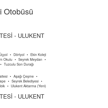
si Otobüsü
TESİ - ULUKENT
Üçyol
•
Dörtyol
•
Ekin Koleji
im Okulu
•
Seyrek Meydan
•
•
Tuzculu Son Durağı
itesi
•
Aşağı Çeşme
•
epe
•
Seyrek Belediyesi
•
nbik
•
Ulukent Aktarma (Yeni)
TESİ - ULUKENT