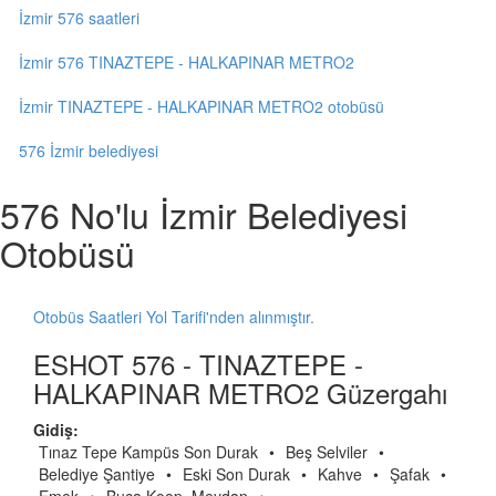
İzmir 576 saatleri
İzmir 576 TINAZTEPE - HALKAPINAR METRO2
İzmir TINAZTEPE - HALKAPINAR METRO2 otobüsü
576 İzmir belediyesi
576 No'lu İzmir Belediyesi
Otobüsü
Otobüs Saatleri Yol Tarifi'nden alınmıştır.
ESHOT 576 - TINAZTEPE -
HALKAPINAR METRO2 Güzergahı
Gidiş:
Tınaz Tepe Kampüs Son Durak
•
Beş Selviler
•
Belediye Şantiye
•
Eski Son Durak
•
Kahve
•
Şafak
•