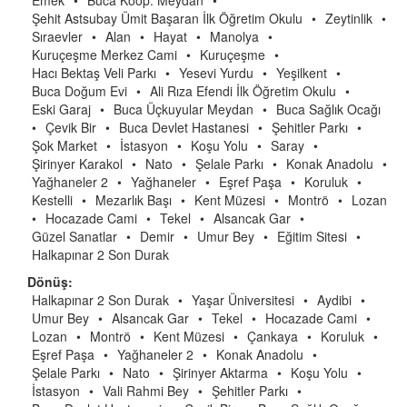
Emek
•
Buca Koop. Meydan
•
Şehit Astsubay Ümit Başaran İlk Öğretim Okulu
•
Zeytinlik
•
Sıraevler
•
Alan
•
Hayat
•
Manolya
•
Kuruçeşme Merkez Cami
•
Kuruçeşme
•
Hacı Bektaş Veli Parkı
•
Yesevi Yurdu
•
Yeşilkent
•
Buca Doğum Evi
•
Ali Rıza Efendi İlk Öğretim Okulu
•
Eski Garaj
•
Buca Üçkuyular Meydan
•
Buca Sağlık Ocağı
•
Çevik Bir
•
Buca Devlet Hastanesi
•
Şehitler Parkı
•
Şok Market
•
İstasyon
•
Koşu Yolu
•
Saray
•
Şirinyer Karakol
•
Nato
•
Şelale Parkı
•
Konak Anadolu
•
Yağhaneler 2
•
Yağhaneler
•
Eşref Paşa
•
Koruluk
•
Kestelli
•
Mezarlık Başı
•
Kent Müzesi
•
Montrö
•
Lozan
•
Hocazade Cami
•
Tekel
•
Alsancak Gar
•
Güzel Sanatlar
•
Demir
•
Umur Bey
•
Eğitim Sitesi
•
Halkapınar 2 Son Durak
Dönüş:
Halkapınar 2 Son Durak
•
Yaşar Üniversitesi
•
Aydibi
•
Umur Bey
•
Alsancak Gar
•
Tekel
•
Hocazade Cami
•
Lozan
•
Montrö
•
Kent Müzesi
•
Çankaya
•
Koruluk
•
Eşref Paşa
•
Yağhaneler 2
•
Konak Anadolu
•
Şelale Parkı
•
Nato
•
Şirinyer Aktarma
•
Koşu Yolu
•
İstasyon
•
Vali Rahmi Bey
•
Şehitler Parkı
•