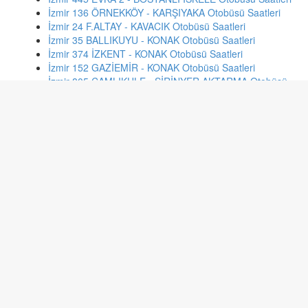
İzmir 136 ÖRNEKKÖY - KARŞIYAKA Otobüsü Saatleri
İzmir 24 F.ALTAY - KAVACIK Otobüsü Saatleri
İzmir 35 BALLIKUYU - KONAK Otobüsü Saatleri
İzmir 374 İZKENT - KONAK Otobüsü Saatleri
İzmir 152 GAZİEMİR - KONAK Otobüsü Saatleri
İzmir 805 ÇAMLIKULE - ŞİRİNYER AKTARMA Otobüsü
Saatleri
İzmir 970 FAHRETTİN ALTAY - TINAZTEPE Otobüsü
Saatleri
İzmir 267 BORNOVA METRO - PINARBAŞI Otobüsü
Saatleri
Trabzon FATİH - TIP FATİH - TIP Otobüsü Saatleri
Ankara 543 ERYAMAN-BEŞEVLER Otobüsü Saatleri
İstanbul 27se SEYRANTEPE - KABATAŞ Otobüsü
Saatleri
İstanbul 98b YENİBOSNA (KUYUMCUKENT) -
BAKIRKÖY Otobüsü Saatleri
Gaziantep 50A Gazikent - 60.Yıl Otobüsü Saatleri
Konya 64 SİLLE / KOMBASSAN VİLLA Otobüsü Saatleri
Gaziantep 37 Seyrantepe - Işıklı Otobüsü Saatleri
Denizli 7-1 Delikliçınar-Goncalı-Karakova Otobüsü
Saatleri