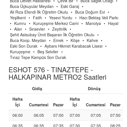
Buca Devlet Hastanesi
•
Çevik Bir
•
Buca Sağlık Ocağı
•
Buca Üçkuyular Meydan
•
Eski Garaj
•
Ali Rıza Efendi İlk Öğretim Okulu
•
Buca Doğum Evi
•
Yeşilkent
•
Fatih
•
Yesevi Yurdu
•
Hacı Bektaş Veli Parkı
•
Kumru
•
Kuruçeşme Merkez Cami
•
Manolya
•
Hayat
•
Alan
•
Sıraevler
•
Zeytinlik
•
Şehit Astsubay Ümit Başaran İlk Öğretim Okulu
•
Buca Koop. Meydan
•
Emek
•
Köşe
•
Kahve
•
Eski Son Durak
•
Aybars Hikmet Karabacak Lisesi
•
Kuruçeşme
•
Beş Selviler
•
Tınaz Tepe Kampüs Son Durak
ESHOT 576 - TINAZTEPE -
HALKAPINAR METRO2 Saatleri
Gidiş
Dönüş
Hafta
Hafta
İçi
Cumartesi
Pazar
İçi
Cumartesi
Pazar
06:00
06:05
07:00
07:00
07:05
07:50
06:35
06:35
07:35
07:30
07:35
08:25