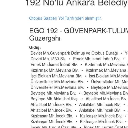
192 No'lu Ankara Beledi
Otobüs Saatleri Yol Tarifi'nden alınmıştır.
EGO 192 - GÜVENPARK-TULU
Güzergahı
Gidiş:
Devlet Mh.Güvenpark Dolmuş ve Otobüs Durağı
•
Y
Devlet Mh.1363.Sk.
•
Emek Mh.İsmet İnönü Blv.
•
Emek Mh.İsmet İnönü Blv.
•
Kızılırmak Mh.Mevlana B
Kızılırmak Mh.Mevlana Blv.
•
Kızılırmak Mh.Mevlana 
İşçi Blokları Mh.Mevlana Blv.
•
İşçi Blokları Mh.Mevla
Üniversiteler Mh.Mevlana Blv.
•
Üniversiteler Mh.Mev
Üniversiteler Mh.Mevlana Blv.
•
Beytepe Mh.Mevlana
Beytepe Mh.Mevlana Blv.
•
Beytepe Mh.Mevlana Blv
Beytepe Mh.Ahlatlıbel Kvş.
•
Ahlatlıbel Mh.İncek Blv.
Ahlatlıbel Mh.İncek Blv.
•
Ahlatlıbel Mh.İncek Blv.
•
Ahlatlıbel Mh.İncek Blv.
•
Ahlatlıbel Mh.İncek Blv.
•
Kızılcaşar Mh.İncek Blv.
•
Kızılcaşar Mh.İncek Blv.
•
Kızılcaşar Mh.İncek Blv.
•
Kızılcaşar Mh.İncek Blv.
•
İncek Mh.Turgut Özal Blv.
•
İncek Mh.Turgut Özal Bl