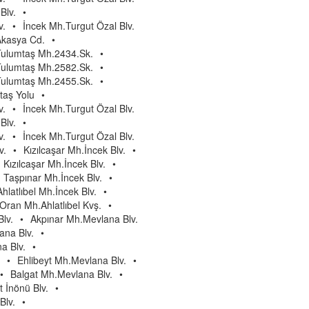
Blv.
•
v.
•
İncek Mh.Turgut Özal Blv.
Akasya Cd.
•
Tulumtaş Mh.2434.Sk.
•
Tulumtaş Mh.2582.Sk.
•
Tulumtaş Mh.2455.Sk.
•
taş Yolu
•
v.
•
İncek Mh.Turgut Özal Blv.
Blv.
•
v.
•
İncek Mh.Turgut Özal Blv.
v.
•
Kızılcaşar Mh.İncek Blv.
•
Kızılcaşar Mh.İncek Blv.
•
Taşpınar Mh.İncek Blv.
•
Ahlatlıbel Mh.İncek Blv.
•
Oran Mh.Ahlatlıbel Kvş.
•
lv.
•
Akpınar Mh.Mevlana Blv.
na Blv.
•
a Blv.
•
•
Ehlibeyt Mh.Mevlana Blv.
•
•
Balgat Mh.Mevlana Blv.
•
 İnönü Blv.
•
Blv.
•