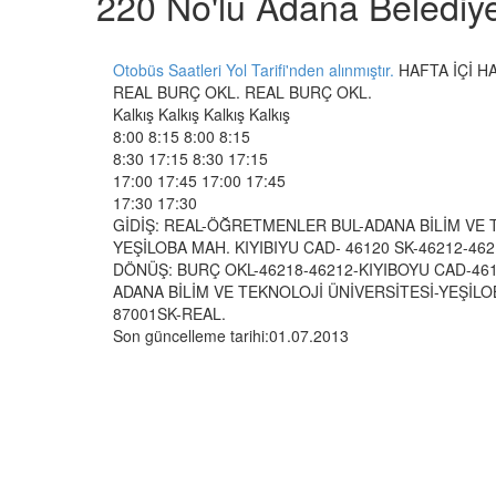
220 No'lu Adana Belediy
Otobüs Saatleri Yol Tarifi'nden alınmıştır.
HAFTA İÇİ 
REAL BURÇ OKL. REAL BURÇ OKL.
Kalkış Kalkış Kalkış Kalkış
8:00 8:15 8:00 8:15
8:30 17:15 8:30 17:15
17:00 17:45 17:00 17:45
17:30 17:30
GİDİŞ: REAL-ÖĞRETMENLER BUL-ADANA BİLİM VE 
YEŞİLOBA MAH. KIYIBIYU CAD- 46120 SK-46212-462
DÖNÜŞ: BURÇ OKL-46218-46212-KIYIBOYU CAD-461
ADANA BİLİM VE TEKNOLOJİ ÜNİVERSİTESİ-YEŞİLO
87001SK-REAL.
Son güncelleme tarihi:01.07.2013