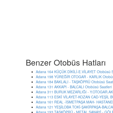
Benzer Otobüs Hatları
Adana 164 KÜÇÜK DİKİLİ-E.VİLAYET Otobüsü Sa
Adana 198 YÜREĞİR OTOGAR - KARLIK Otobüsü
Adana 184 BAKLALI - TAŞKÖPRÜ Otobüsü Saatl
Adana 131 AKKAPI - BALCALI Otobüsü Saatleri
Adana 311 BURUK MEZARLIĞI - Y.OTOGAR.AKI
Adana 113 ESKİ VİLAYET-KOZAN CAD-YEŞİL BU
Adana 161 REAL -İSMETPAŞA MAH- HASTANELE
Adana 121 YEŞİLOBA TOKİ-ŞAKİRPAŞA-BALCALI
Adana 193 TAŞKÖPRÜ - METAL SANAYİ - GÖLBA