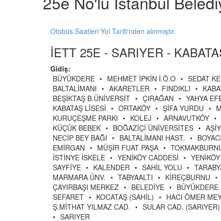
25e No'lu İstanbul Beled
Otobüs Saatleri Yol Tarifi'nden alınmıştır.
İETT 25E - SARIYER - KABATA
Gidiş:
BÜYÜKDERE
•
MEHMET İPKİN İ.Ö.O
•
SEDAT K
BALTALİMANI
•
AKARETLER
•
FINDIKLI
•
KABA
BEŞİKTAŞ B.ÜNİVERSİT
•
ÇIRAĞAN
•
YAHYA EF
KABATAŞ LİSESİ
•
ORTAKÖY
•
ŞİFA YURDU
•
M
KURUÇEŞME PARKI
•
KOLEJ
•
ARNAVUTKÖY
•
KÜÇÜK BEBEK
•
BOĞAZİÇİ ÜNİVERSİTES
•
AŞİ
NECİP BEY BAĞI
•
BALTALİMANI HAST.
•
BOYAC
EMİRGAN
•
MÜŞİR FUAT PAŞA
•
TOKMAKBURN
İSTİNYE İSKELE
•
YENİKÖY CADDESİ
•
YENİKÖY
SAYFİYE
•
KALENDER
•
SAHİL YOLU
•
TARABY
MARMARA ÜNV.
•
TABYAALTI
•
KİREÇBURNU
•
ÇAYIRBAŞI MERKEZ
•
BELEDİYE
•
BÜYÜKDERE 
SEFARET
•
KOCATAŞ (SAHİL)
•
HACI ÖMER MEY
Ş.MİTHAT YILMAZ CAD.
•
SULAR CAD. (SARIYER)
•
SARIYER