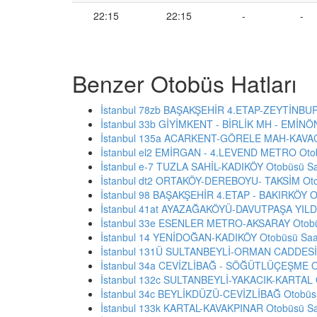
22:15
22:15
-
-
Benzer Otobüs Hatları
İstanbul 78zb BAŞAKŞEHİR 4.ETAP-ZEYTİNBU
İstanbul 33b GİYİMKENT - BİRLİK MH - EMİNÖN
İstanbul 135a ACARKENT-GÖRELE MAH-KAVACI
İstanbul el2 EMİRGAN - 4.LEVEND METRO Otob
İstanbul e-7 TUZLA SAHİL-KADIKÖY Otobüsü Saa
İstanbul dt2 ORTAKÖY-DEREBOYU- TAKSİM Otob
İstanbul 98 BAŞAKŞEHİR 4.ETAP - BAKIRKÖY Ot
İstanbul 41at AYAZAĞAKÖYÜ-DAVUTPAŞA YILDI
İstanbul 33e ESENLER METRO-AKSARAY Otobüs
İstanbul 14 YENİDOĞAN-KADIKÖY Otobüsü Saat
İstanbul 131Ü SULTANBEYLİ-ORMAN CADDESİ-
İstanbul 34a CEVİZLİBAĞ - SÖĞÜTLÜÇEŞME Ot
İstanbul 132c SULTANBEYLİ-YAKACIK-KARTAL O
İstanbul 34c BEYLİKDÜZÜ-CEVİZLİBAĞ Otobüsü
İstanbul 133k KARTAL-KAVAKPINAR Otobüsü Saa