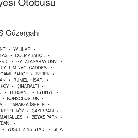
iyesi Otobüsü
Ş Güzergahı
ENT
•
YALILAR
•
TAŞ
•
DOLMABAHÇE
•
ENDİ
•
GALATASARAY ÜNV.
•
UALLİM NACİ CADDESİ
•
ÇAMLIBAHÇE
•
BEBEK
•
YAN
•
RUMELİHİSARI
•
IKÖY
•
ÇINARALTI
•
U
•
TERSANE
•
İSTİNYE
•
•
KONSOLOSLUK
•
A
•
TARABYA İSKELE
•
KEFELİKÖY
•
ÇAYIRBAŞI
•
MAHALLESİ
•
BEYAZ PARK
•
DANI
•
•
YUSUF ZİYA STADI
•
ŞİFA