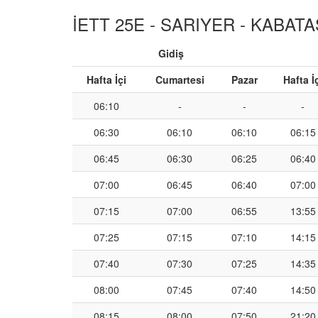
İETT 25E - SARIYER - KABATAŞ
Gidiş
Hafta İçi
Cumartesi
Pazar
Hafta İ
06:10
-
-
-
06:30
06:10
06:10
06:15
06:45
06:30
06:25
06:40
07:00
06:45
06:40
07:00
07:15
07:00
06:55
13:55
07:25
07:15
07:10
14:15
07:40
07:30
07:25
14:35
08:00
07:45
07:40
14:50
08:15
08:00
07:50
21:20