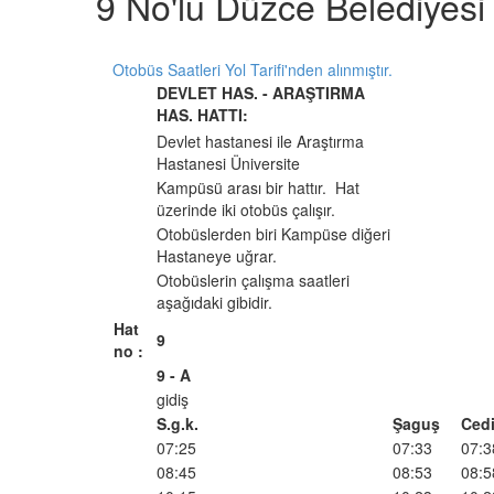
9 No'lu Düzce Belediyes
Otobüs Saatleri Yol Tarifi'nden alınmıştır.
DEVLET HAS. - ARAŞTIRMA
HAS. HATTI:
Devlet hastanesi ile Araştırma
Hastanesi Üniversite
Kampüsü arası bir hattır.
Hat
üzerinde iki otobüs çalışır.
Otobüslerden biri Kampüse diğeri
Hastaneye uğrar.
Otobüslerin çalışma saatleri
aşağıdaki gibidir.
Hat
9
no :
9 - A
gidiş
S.g.k.
Şaguş
Cedi
07:25
07:33
07:3
08:45
08:53
08:5