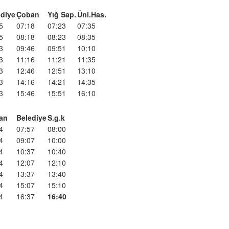
diye
Çoban
Yığ Sap.
Üni.Has.
5
07:18
07:23
07:35
5
08:18
08:23
08:35
3
09:46
09:51
10:10
3
11:16
11:21
11:35
3
12:46
12:51
13:10
3
14:16
14:21
14:35
3
15:46
15:51
16:10
an
Belediye
S.g.k
4
07:57
08:00
4
09:07
10:00
4
10:37
10:40
4
12:07
12:10
4
13:37
13:40
4
15:07
15:10
4
16:37
16:40