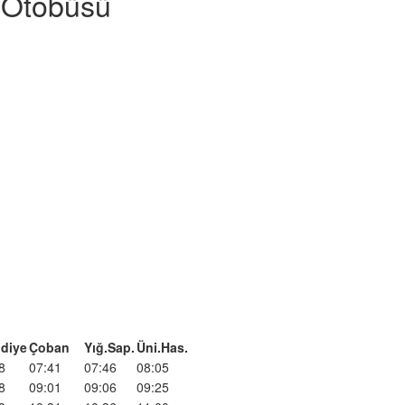
i Otobüsü
diye
Çoban
Yığ.Sap.
Üni.Has.
8
07:41
07:46
08:05
8
09:01
09:06
09:25