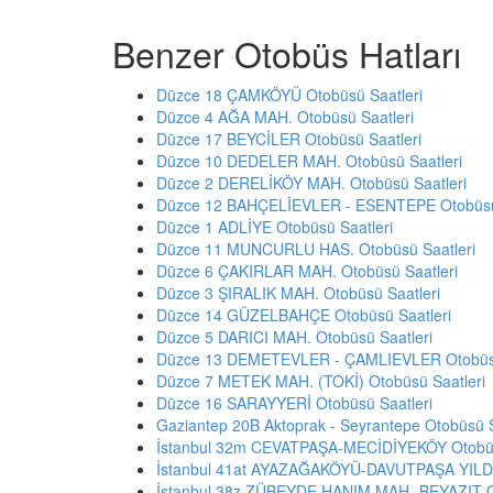
Benzer Otobüs Hatları
Düzce 18 ÇAMKÖYÜ Otobüsü Saatleri
Düzce 4 AĞA MAH. Otobüsü Saatleri
Düzce 17 BEYCİLER Otobüsü Saatleri
Düzce 10 DEDELER MAH. Otobüsü Saatleri
Düzce 2 DERELİKÖY MAH. Otobüsü Saatleri
Düzce 12 BAHÇELİEVLER - ESENTEPE Otobüsü 
Düzce 1 ADLİYE Otobüsü Saatleri
Düzce 11 MUNCURLU HAS. Otobüsü Saatleri
Düzce 6 ÇAKIRLAR MAH. Otobüsü Saatleri
Düzce 3 ŞIRALIK MAH. Otobüsü Saatleri
Düzce 14 GÜZELBAHÇE Otobüsü Saatleri
Düzce 5 DARICI MAH. Otobüsü Saatleri
Düzce 13 DEMETEVLER - ÇAMLIEVLER Otobüsü
Düzce 7 METEK MAH. (TOKİ) Otobüsü Saatleri
Düzce 16 SARAYYERİ Otobüsü Saatleri
Gaziantep 20B Aktoprak - Seyrantepe Otobüsü S
İstanbul 32m CEVATPAŞA-MECİDİYEKÖY Otobüs
İstanbul 41at AYAZAĞAKÖYÜ-DAVUTPAŞA YILDI
İstanbul 38z ZÜBEYDE HANIM MAH.-BEYAZIT Ot