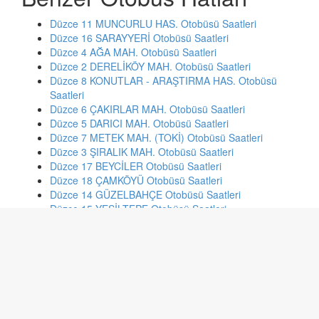
Düzce 11 MUNCURLU HAS. Otobüsü Saatleri
Düzce 16 SARAYYERİ Otobüsü Saatleri
Düzce 4 AĞA MAH. Otobüsü Saatleri
Düzce 2 DERELİKÖY MAH. Otobüsü Saatleri
Düzce 8 KONUTLAR - ARAŞTIRMA HAS. Otobüsü
Saatleri
Düzce 6 ÇAKIRLAR MAH. Otobüsü Saatleri
Düzce 5 DARICI MAH. Otobüsü Saatleri
Düzce 7 METEK MAH. (TOKİ) Otobüsü Saatleri
Düzce 3 ŞIRALIK MAH. Otobüsü Saatleri
Düzce 17 BEYCİLER Otobüsü Saatleri
Düzce 18 ÇAMKÖYÜ Otobüsü Saatleri
Düzce 14 GÜZELBAHÇE Otobüsü Saatleri
Düzce 15 YEŞİLTEPE Otobüsü Saatleri
Düzce 10 DEDELER MAH. Otobüsü Saatleri
Düzce 13 DEMETEVLER - ÇAMLIEVLER Otobüsü
Saatleri
İstanbul 99a GAZİOSMANPAŞA - EMİNÖNÜ Otobüsü
Saatleri
İstanbul 33Çm BAĞCILAR DEVLET HST.-ÇİNÇİNDERE
CD.-MECİDİYEKÖY Otobüsü Saatleri