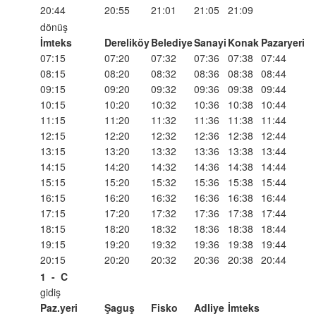
20:44
20:55
21:01
21:05
21:09
dönüş
İmteks
Dereliköy
Belediye
Sanayi
Konak
Pazaryeri
07:15
07:20
07:32
07:36
07:38
07:44
08:15
08:20
08:32
08:36
08:38
08:44
09:15
09:20
09:32
09:36
09:38
09:44
10:15
10:20
10:32
10:36
10:38
10:44
11:15
11:20
11:32
11:36
11:38
11:44
12:15
12:20
12:32
12:36
12:38
12:44
13:15
13:20
13:32
13:36
13:38
13:44
14:15
14:20
14:32
14:36
14:38
14:44
15:15
15:20
15:32
15:36
15:38
15:44
16:15
16:20
16:32
16:36
16:38
16:44
17:15
17:20
17:32
17:36
17:38
17:44
18:15
18:20
18:32
18:36
18:38
18:44
19:15
19:20
19:32
19:36
19:38
19:44
20:15
20:20
20:32
20:36
20:38
20:44
1
-
C
gidiş
Paz.yeri
Şaguş
Fisko
Adliye
İmteks