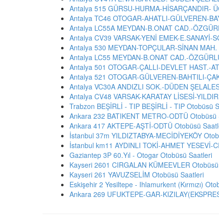
Antalya 515 GÜRSU-HURMA-HİSARÇANDIR- ÜÇ
Antalya TC46 OTOGAR-AHATLI-GÜLVEREN-BAY
Antalya LC55A MEYDAN-B.ONAT CAD.-ÖZGÜRL
Antalya CV39 VARSAK-YENİ EMEK-E.SANAYİ-SG
Antalya 530 MEYDAN-TOPÇULAR-SİNAN MAH. O
Antalya LC55 MEYDAN-B.ONAT CAD.-ÖZGÜRLÜK
Antalya 501 OTOGAR-ÇALLI-DEVLET HAST.-A
Antalya 521 OTOGAR-GÜLVEREN-BAHTILI-ÇAK
Antalya VC30A ANDIZLI SOK.-DÜDEN ŞELALESİ
Antalya CV48 VARSAK-KARATAY LİSESİ-YILDI
Trabzon BEŞİRLİ - TIP BEŞİRLİ - TIP Otobüsü S
Ankara 232 BATIKENT METRO-ODTÜ Otobüsü S
Ankara 417 AKTEPE-AŞTİ-ODTÜ Otobüsü Saatl
İstanbul 37m YILDIZTABYA-MECİDİYEKÖY Otobü
İstanbul km11 AYDINLI TOKİ-AHMET YESEVİ-C
Gaziantep 3P 60.Yıl - Otogar Otobüsü Saatleri
Kayseri 2601 CIRGALAN KÜMEEVLER Otobüsü S
Kayseri 261 YAVUZSELİM Otobüsü Saatleri
Eskişehir 2 Yesiltepe - Ihlamurkent (Kırmızı) Oto
Ankara 269 UFUKTEPE-GAR-KIZILAY(EKSPRES) 