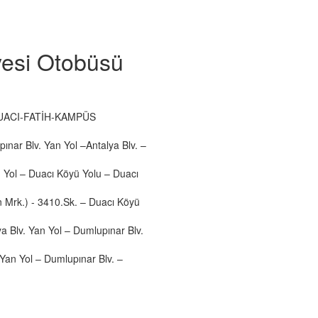
yesi Otobüsü
UACI-FATİH-KAMPÜS
nar Blv. Yan Yol –Antalya Blv. –
n Yol – Duacı Köyü Yolu – Duacı
n Mrk.) - 3410.Sk. – Duacı Köyü
ya Blv. Yan Yol – Dumlupınar Blv.
 Yan Yol – Dumlupınar Blv. –