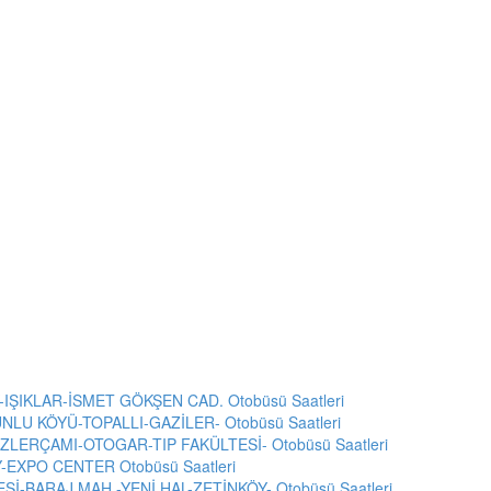
-IŞIKLAR-İSMET GÖKŞEN CAD. Otobüsü Saatleri
LU KÖYÜ-TOPALLI-GAZİLER- Otobüsü Saatleri
ZLERÇAMI-OTOGAR-TIP FAKÜLTESİ- Otobüsü Saatleri
-EXPO CENTER Otobüsü Saatleri
İ-BARAJ MAH.-YENİ HAL-ZETİNKÖY- Otobüsü Saatleri