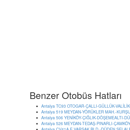
Benzer Otobüs Hatları
Antalya TC93 OTOGAR-ÇALLI-GÜLLÜK-VALİLİK
Antalya 519 MEYDAN-YÖRÜKLER MAH.-KURŞUN
Antalya 506 YENİKÖY-ÇIĞLIK-DÖŞEMEALTI-DÜ
Antalya 526 MEYDAN-TEDAŞ-PINARLI-ÇAMKÖY
Antalya CV41A E.VARSAK BLD.-DÜDEN ŞELALES