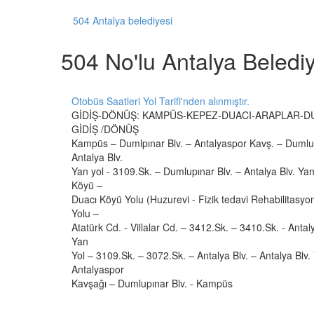
504 Antalya belediyesi
504 No'lu Antalya Beledi
Otobüs Saatleri Yol Tarifi'nden alınmıştır.
GİDİŞ-DÖNÜŞ: KAMPÜS-KEPEZ-DUACI-ARAPLAR-D
GİDİŞ /DÖNÜŞ
Kampüs – Dumlpınar Blv. – Antalyaspor Kavş. – Dumlupı
Antalya Blv.
Yan yol - 3109.Sk. – Dumlupınar Blv. – Antalya Blv. Ya
Köyü –
Duacı Köyü Yolu (Huzurevi - Fizik tedavi Rehabilitasyo
Yolu –
Atatürk Cd. - Villalar Cd. – 3412.Sk. – 3410.Sk. - Antal
Yan
Yol – 3109.Sk. – 3072.Sk. – Antalya Blv. – Antalya Blv.
Antalyaspor
Kavşağı – Dumlupınar Blv. - Kampüs