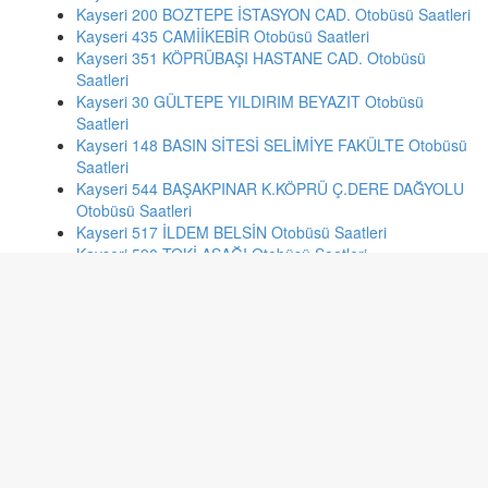
Kayseri 200 BOZTEPE İSTASYON CAD. Otobüsü Saatleri
Kayseri 435 CAMİİKEBİR Otobüsü Saatleri
Kayseri 351 KÖPRÜBAŞI HASTANE CAD. Otobüsü
Saatleri
Kayseri 30 GÜLTEPE YILDIRIM BEYAZIT Otobüsü
Saatleri
Kayseri 148 BASIN SİTESİ SELİMİYE FAKÜLTE Otobüsü
Saatleri
Kayseri 544 BAŞAKPINAR K.KÖPRÜ Ç.DERE DAĞYOLU
Otobüsü Saatleri
Kayseri 517 İLDEM BELSİN Otobüsü Saatleri
Kayseri 590 TOKİ AŞAĞI Otobüsü Saatleri
Kayseri 211 ORUÇREİS HASTANE Otobüsü Saatleri
İstanbul 16kh KADIKÖY MARMARA HASTANESİ-
KURTKÖY Otobüsü Saatleri
Eskişehir 56 Yenikent - 2 Eylül Kamp. (Siyah) Otobüsü
Saatleri
Bursa F/1 MUDANYA İSKELESİ - ŞEHİRLER ARASI
OTOBÜS TERMİNALİ Otobüsü Saatleri
İstanbul 11v VEYSEL KARANİ-ÜSKÜDAR Otobüsü
Saatleri
İstanbul 89c BAŞAKŞEHİR 4 -1. ETAPLAR - TAKSİM