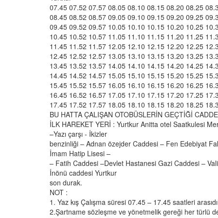
07.45 07.52 07.57 08.05 08.10 08.15 08.20 08.25 08.
08.45 08.52 08.57 09.05 09.10 09.15 09.20 09.25 09.
09.45 09.52 09.57 10.05 10.10 10.15 10.20 10.25 10.
10.45 10.52 10.57 11.05 11.10 11.15 11.20 11.25 11.
11.45 11.52 11.57 12.05 12.10 12.15 12.20 12.25 12.
12.45 12.52 12.57 13.05 13.10 13.15 13.20 13.25 13.
13.45 13.52 13.57 14.05 14.10 14.15 14.20 14.25 14.
14.45 14.52 14.57 15.05 15.10 15.15 15.20 15.25 15.
15.45 15.52 15.57 16.05 16.10 16.15 16.20 16.25 16.
16.45 16.52 16.57 17.05 17.10 17.15 17.20 17.25 17.
17.45 17.52 17.57 18.05 18.10 18.15 18.20 18.25 18.
BU HATTA ÇALIŞAN OTOBÜSLERİN GEÇTİĞİ CADDE
İLK HAREKET YERİ : Yurtkur Anitta otel Saatkulesi M
–Yazı çarşı - İkizler
benzinliği – Adnan özejder Caddesi – Fen Edebiyat Fakü
İmam Hatip Lisesi –
– Fatih Caddesi –Devlet Hastanesi Gazi Caddesi – Vali
İnönü caddesi Yurtkur
son durak.
NOT :
1. Yaz kış Çalışma süresi 07.45 – 17.45 saatleri arasıdı
2.Şartname sözleşme ve yönetmelik gereği her türlü 