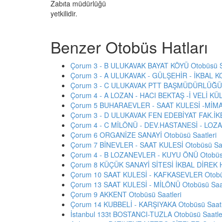
Zabıta müdürlüğü
yetkilidir.
Benzer Otobüs Hatları
Çorum 3 - B ULUKAVAK BAYAT KÖYÜ Otobüsü Sa
Çorum 3 - A ULUKAVAK - GÜLŞEHİR - İKBAL K
Çorum 3 - C ULUKAVAK PTT BAŞMÜDÜRLÜĞÜ O
Çorum 4 - A LOZAN - HACI BEKTAŞ -İ VELİ KÜL
Çorum 5 BUHARAEVLER - SAAT KULESİ -MİMAR
Çorum 3 - D ULUKAVAK FEN EDEBİYAT FAK.İKB
Çorum 4 - C MİLÖNÜ - DEV.HASTANESİ - LOZA
Çorum 6 ORGANİZE SANAYİ Otobüsü Saatleri
Çorum 7 BİNEVLER - SAAT KULESİ Otobüsü Saa
Çorum 4 - B LOZANEVLER - KUYU ÖNÜ Otobüsü
Çorum 8 KÜÇÜK SANAYİ SİTESİ İKBAL DİREK H
Çorum 10 SAAT KULESİ - KAFKASEVLER Otobüs
Çorum 13 SAAT KULESİ - MİLÖNÜ Otobüsü Saat
Çorum 9 AKKENT Otobüsü Saatleri
Çorum 14 KUBBELİ - KARŞIYAKA Otobüsü Saatl
İstanbul 133t BOSTANCI-TUZLA Otobüsü Saatle