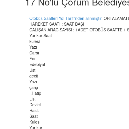
17 No'lu Çorum Belediye
Otobüs Saatleri Yol Tarifi'nden alınmıştır.
ORTALAMATUR
HAREKET SAATİ : SAAT BAŞI
ÇALIŞAN ARAÇ SAYISI : 1ADET OTOBÜS SAATTE 1 
Yurtkur Saat
kulesi
Yazı
Çarşı
Fen
Edebiyat
Üst
geçit
Yazı
çarşı
İ.Hatip
Lis.
Devlet
Hast.
Saat
Kulesi
Yurtkur