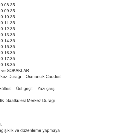
30 08.35
30 09.35
30 10.35
30 11.35
30 12.35
30 13.35
30 14.35
30 15.35
30 16.35
30 17.35
30 18.35
 ve SOKAKLAR
erkez Durağı – Osmancık Caddesi
ltesi – Üst geçit – Yazı çarşı –
lik- Saatkulesi Merkez Durağı –
r.
değişiklik ve düzenleme yapmaya