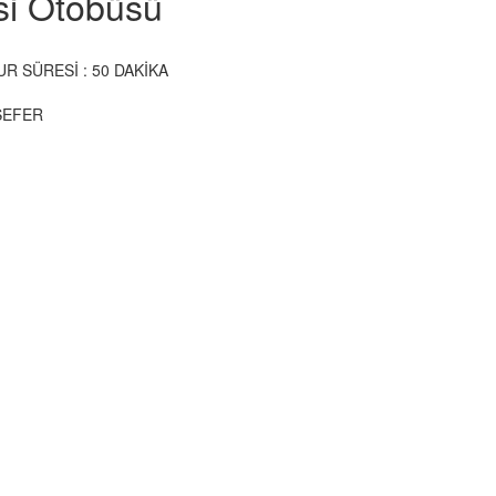
si Otobüsü
 SÜRESİ : 50 DAKİKA
SEFER