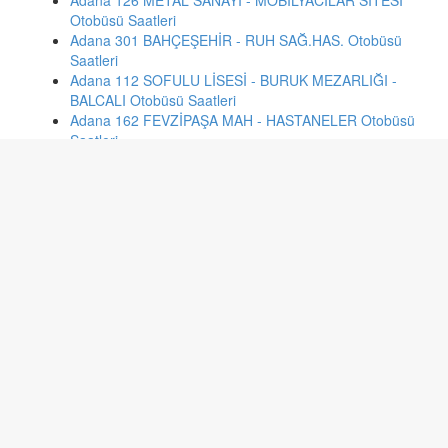
Adana 126 METAL SANAYİ - MOBİLYACILAR SİTESİ
Otobüsü Saatleri
Adana 301 BAHÇEŞEHİR - RUH SAĞ.HAS. Otobüsü
Saatleri
Adana 112 SOFULU LİSESİ - BURUK MEZARLIĞI -
BALCALI Otobüsü Saatleri
Adana 162 FEVZİPAŞA MAH - HASTANELER Otobüsü
Saatleri
İstanbul 16b TOPSELVİ-KADIKÖY Otobüsü Saatleri
Konya 97 DERE-TIP-SAN-CUMHURİYET Otobüsü
Saatleri
Antalya KC33 GÜRSU-ARAPSUYU-GÜNEŞEV-
DEFTERDARLIK-GÜLLÜK-E.OTOGAR- Otobüsü Saatleri
İstanbul bm4 İHLAS MARMARA EVLERİ-HARAMİDERE
SANAYİ SİTESİ Otobüsü Saatleri
İzmir 525 E.Ü. KAMPÜS - BORNOVA METRO Otobüsü
Saatleri
İstanbul 142e ESENYURT İNCİRTEPE-AKSARAY
Otobüsü Saatleri
Bursa D/15 ARABAYATAĞI İSTASYONU - BABASULTAN
Otobüsü Saatleri
İstanbul 49 YUNUSEMRE MAH. - ŞİŞLİ Otobüsü Saatleri
İstanbul ht48 HÜNKARTEPE-BATIKENT - AVCILAR