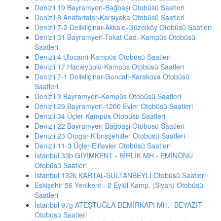
Denizli 19 Bayramyeri-Bağbaşı Otobüsü Saatleri
Denizli 8 Anafartalar-Karşıyaka Otobüsü Saatleri
Denizli 7-2 Delikliçınar-Akkale-Güzelköy Otobüsü Saatleri
Denizli 31 Bayramyeri-Tokat Cad.-Kampüs Otobüsü
Saatleri
Denizli 4 Ulucami-Kampüs Otobüsü Saatleri
Denizli 17 Hacıeyüplü-Kampüs Otobüsü Saatleri
Denizli 7-1 Delikliçınar-Goncalı-Karakova Otobüsü
Saatleri
Denizli 3 Bayramyeri-Kampüs Otobüsü Saatleri
Denizli 29 Bayramyeri-1200 Evler Otobüsü Saatleri
Denizli 34 Üçler-Kampüs Otobüsü Saatleri
Denizli 22 Bayramyeri-Bağbaşı Otobüsü Saatleri
Denizli 23 Otogar-Kıbrısşehitler Otobüsü Saatleri
Denizli 11-3 Üçler-Elifevler Otobüsü Saatleri
İstanbul 33b GİYİMKENT - BİRLİK MH - EMİNÖNÜ
Otobüsü Saatleri
İstanbul 132k KARTAL-SULTANBEYLİ Otobüsü Saatleri
Eskişehir 56 Yenikent - 2 Eylül Kamp. (Siyah) Otobüsü
Saatleri
İstanbul 97g ATEŞTUĞLA DEMİRKAPI MH.- BEYAZIT
Otobüsü Saatleri