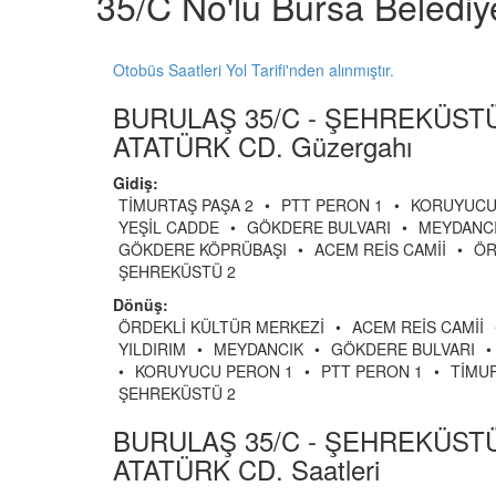
35/C No'lu Bursa Beledi
Otobüs Saatleri Yol Tarifi'nden alınmıştır.
BURULAŞ 35/C - ŞEHREKÜSTÜ
ATATÜRK CD. Güzergahı
Gidiş:
TİMURTAŞ PAŞA 2
•
PTT PERON 1
•
KORUYUCU
YEŞİL CADDE
•
GÖKDERE BULVARI
•
MEYDANC
GÖKDERE KÖPRÜBAŞI
•
ACEM REİS CAMİİ
•
ÖR
ŞEHREKÜSTÜ 2
Dönüş:
ÖRDEKLİ KÜLTÜR MERKEZİ
•
ACEM REİS CAMİİ
YILDIRIM
•
MEYDANCIK
•
GÖKDERE BULVARI
•
•
KORUYUCU PERON 1
•
PTT PERON 1
•
TİMUR
ŞEHREKÜSTÜ 2
BURULAŞ 35/C - ŞEHREKÜSTÜ
ATATÜRK CD. Saatleri