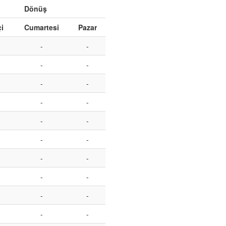
Dönüş
çi
Cumartesi
Pazar
-
-
-
-
-
-
-
-
-
-
-
-
-
-
-
-
-
-
-
-