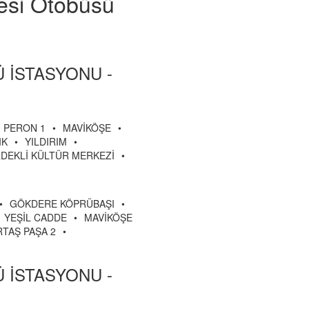
yesi Otobüsü
 İSTASYONU -
 PERON 1
•
MAVİKÖŞE
•
IK
•
YILDIRIM
•
DEKLİ KÜLTÜR MERKEZİ
•
•
GÖKDERE KÖPRÜBAŞI
•
YEŞİL CADDE
•
MAVİKÖŞE
TAŞ PAŞA 2
•
 İSTASYONU -