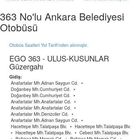
363 No'lu Ankara Belediyesi
Otobüsü
Otobüs Saatleri Yol Tarifi'nden alınmıştır.
EGO 363 - ULUS-KUSUNLAR
Güzergahı
Gidiş:
Anafartalar Mh.Adnan Saygun Cd.
•
Doğanbey Mh.Cumhuriyet Cd.
•
Doğanbey Mh.Cumhuriyet Cd.
•
Anafartalar Mh.Anafartalar Cd.
•
Anafartalar Mh.Anafartalar Cd.
•
Anafartalar Mh.Denizciler Cd.
•
Anafartalar Mh.Adnan Saygun Cd.
•
Hacettepe Mh.Talatpaşa Blv.
•
Hacettepe Mh.Talatpaşa Blv.
•
Hacettepe Mh.Talatpaşa Blv.
•
Cebeci Mh.Talatpaşa Blv.
•
Balkiraz Mh.Mamak Cd.
•
Balkiraz Mh.Mamak Cd.
•