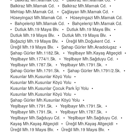
Balkiraz Mh.Mamak Cd.
•
Balkiraz Mh.Mamak Cd.
•
Mehtap Mh.Mamak Cd.
•
Çağlayan Mh.Mamak Cd.
•
Hüseyingazi Mh.Mamak Cd.
•
Hüseyingazi Mh.Mamak Cd.
•
Bahçeleriçi Mh.Mamak Cd.
•
Bahçeleriçi Mh.Mamak Cd.
•
Dutluk Mh.19 Mayıs Blv.
•
Dutluk Mh.19 Mayıs Blv.
•
Dutluk Mh.19 Mayıs Blv.
•
Dutluk Mh.19 Mayıs Blv.
•
Boğaziçi Mh.19 Mayıs Blv.
•
Üreğil Mh.Doğukent Cd.
•
Üreğil Mh.19 Mayıs Blv.
•
Şahap Gürler Mh.Anadolugaz
•
Şahap Gürler Mh.1182.Sk.
•
Yeşilbayır Mh.Kayaş Altgeçidi
•
Yeşilbayır Mh.1774/1.Sk.
•
Yeşilbayır Mh.Sağduyu Cd.
•
Yeşilbayır Mh.1787.Sk.
•
Yeşilbayır Mh.1791.Sk.
•
Şahap Gürler Mh.1791.Sk.
•
Şahap Gürler Mh.1791/2.Sk.
•
Kusunlar Mh.Kusunlar Köyü Yolu
•
Kusunlar Mh.Kusunlar Köyü Yolu
•
Kusunlar Mh.Kusunlar Çocuk Park İçi Yolu
•
Kusunlar Mh.Kusunlar Köyü Yolu
•
Şahap Gürler Mh.Kusunlar Köyü Yolu
•
Yeşilbayır Mh.1791.Sk.
•
Yeşilbayır Mh.1791.Sk.
•
Yeşilbayır Mh.1791.Sk.
•
Yeşilbayır Mh.1787.Sk.
•
Yeşilbayır Mh.Sağduyu Cd.
•
Yeşilbayır Mh.Sağduyu Cd.
•
Kayaş Mh.Kayaş Altgeçidi
•
Üreğil Mh.Kayaş Altgeçidi
•
Üreğil Mh.19 Mayıs Blv.
•
Üreğil Mh.19 Mayıs Blv.
•