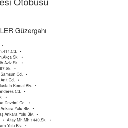
yesi Otobüsü
LER Güzergahı
•
.414.Cd.
•
.Akça Sk.
•
.Aziz Sk.
•
97.Sk.
•
h.Samsun Cd.
•
Anıt Cd.
•
ustafa Kemal Blv.
•
nderes Cd.
•
k.
•
a Devrimi Cd.
•
Ankara Yolu Blv.
•
ş Ankara Yolu Blv.
•
•
Altay Mh.Mh.1440.Sk.
•
ara Yolu Blv.
•