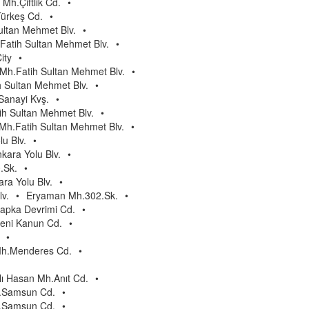
 Mh.Çiftlik Cd.
•
Türkeş Cd.
•
ultan Mehmet Blv.
•
Fatih Sultan Mehmet Blv.
•
ity
•
h.Fatih Sultan Mehmet Blv.
•
h Sultan Mehmet Blv.
•
Sanayi Kvş.
•
ih Sultan Mehmet Blv.
•
i Mh.Fatih Sultan Mehmet Blv.
•
u Blv.
•
kara Yolu Blv.
•
.Sk.
•
ra Yolu Blv.
•
v.
•
Eryaman Mh.302.Sk.
•
apka Devrimi Cd.
•
ni Kanun Cd.
•
•
Mh.Menderes Cd.
•
lı Hasan Mh.Anıt Cd.
•
h.Samsun Cd.
•
h.Samsun Cd.
•