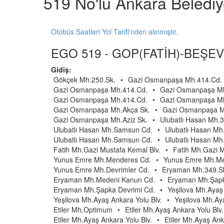
519 No'lu Ankara Beledi
Otobüs Saatleri Yol Tarifi'nden alınmıştır.
EGO 519 - GOP(FATİH)-BEŞEV
Gidiş:
Gökçek Mh.250.Sk.
•
Gazi Osmanpaşa Mh.414.Cd.
Gazi Osmanpaşa Mh.414.Cd.
•
Gazi Osmanpaşa Mh
Gazi Osmanpaşa Mh.414.Cd.
•
Gazi Osmanpaşa Mh
Gazi Osmanpaşa Mh.Akça Sk.
•
Gazi Osmanpaşa Mh
Gazi Osmanpaşa Mh.Aziz Sk.
•
Ulubatlı Hasan Mh.3
Ulubatlı Hasan Mh.Samsun Cd.
•
Ulubatlı Hasan M
Ulubatlı Hasan Mh.Samsun Cd.
•
Ulubatlı Hasan Mh.
Fatih Mh.Gazi Mustafa Kemal Blv.
•
Fatih Mh.Gazi M
Yunus Emre Mh.Menderes Cd.
•
Yunus Emre Mh.Me
Yunus Emre Mh.Devrimler Cd.
•
Eryaman Mh.349.S
Eryaman Mh.Medeni Kanun Cd.
•
Eryaman Mh.Şapk
Eryaman Mh.Şapka Devrimi Cd.
•
Yeşilova Mh.Ayaş 
Yeşilova Mh.Ayaş Ankara Yolu Blv.
•
Yeşilova Mh.Aya
Etiler Mh.Optimum
•
Etiler Mh.Ayaş Ankara Yolu Blv.
Etiler Mh.Ayaş Ankara Yolu Blv.
•
Etiler Mh.Ayaş Ank