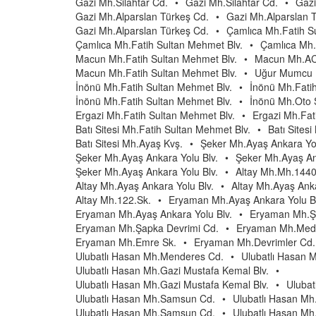
Gazi Mh.Silahtar Cd.
•
Gazi Mh.Silahtar Cd.
•
Gazi
Gazi Mh.Alparslan Türkeş Cd.
•
Gazi Mh.Alparslan 
Gazi Mh.Alparslan Türkeş Cd.
•
Çamlıca Mh.Fatih S
Çamlıca Mh.Fatih Sultan Mehmet Blv.
•
Çamlıca Mh.
Macun Mh.Fatih Sultan Mehmet Blv.
•
Macun Mh.AC
Macun Mh.Fatih Sultan Mehmet Blv.
•
Uğur Mumcu M
İnönü Mh.Fatih Sultan Mehmet Blv.
•
İnönü Mh.Fati
İnönü Mh.Fatih Sultan Mehmet Blv.
•
İnönü Mh.Oto 
Ergazi Mh.Fatih Sultan Mehmet Blv.
•
Ergazi Mh.Fat
Batı Sitesi Mh.Fatih Sultan Mehmet Blv.
•
Batı Sites
Batı Sitesi Mh.Ayaş Kvş.
•
Şeker Mh.Ayaş Ankara Yol
Şeker Mh.Ayaş Ankara Yolu Blv.
•
Şeker Mh.Ayaş An
Şeker Mh.Ayaş Ankara Yolu Blv.
•
Altay Mh.Mh.1440
Altay Mh.Ayaş Ankara Yolu Blv.
•
Altay Mh.Ayaş Anka
Altay Mh.122.Sk.
•
Eryaman Mh.Ayaş Ankara Yolu Bl
Eryaman Mh.Ayaş Ankara Yolu Blv.
•
Eryaman Mh.Ş
Eryaman Mh.Şapka Devrimi Cd.
•
Eryaman Mh.Mede
Eryaman Mh.Emre Sk.
•
Eryaman Mh.Devrimler Cd.
Ulubatlı Hasan Mh.Menderes Cd.
•
Ulubatlı Hasan 
Ulubatlı Hasan Mh.Gazi Mustafa Kemal Blv.
•
Ulubatlı Hasan Mh.Gazi Mustafa Kemal Blv.
•
Ulubat
Ulubatlı Hasan Mh.Samsun Cd.
•
Ulubatlı Hasan M
Ulubatlı Hasan Mh.Samsun Cd.
•
Ulubatlı Hasan M