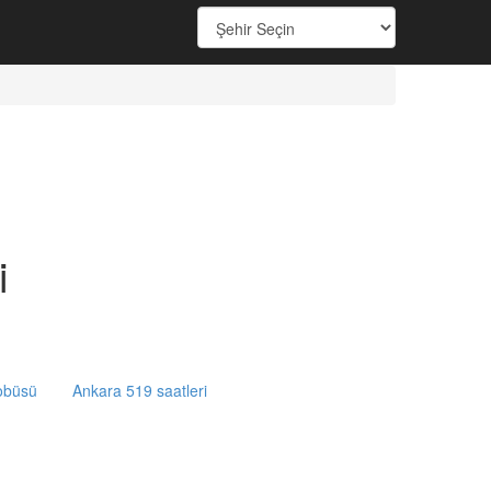
i
obüsü
Ankara 519 saatleri