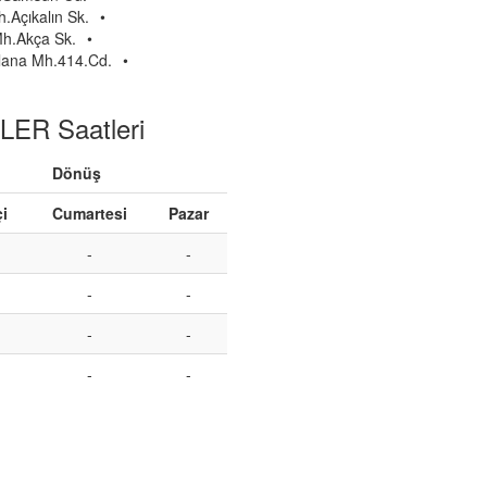
Açıkalın Sk.
•
h.Akça Sk.
•
lana Mh.414.Cd.
•
ER Saatleri
Dönüş
çi
Cumartesi
Pazar
-
-
-
-
-
-
-
-