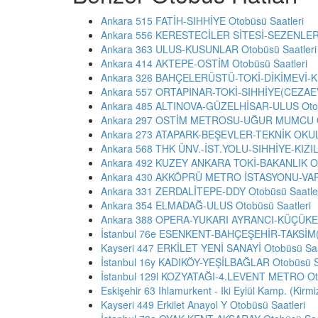
Ankara 515 FATİH-SIHHİYE Otobüsü Saatleri
Ankara 556 KERESTECİLER SİTESİ-SEZENLER 
Ankara 363 ULUS-KUSUNLAR Otobüsü Saatleri
Ankara 414 AKTEPE-OSTİM Otobüsü Saatleri
Ankara 326 BAHÇELERÜSTÜ-TOKİ-DİKİMEVİ-KIZ
Ankara 557 ORTAPINAR-TOKİ-SIHHİYE(CEZAEVİ
Ankara 485 ALTINOVA-GÜZELHİSAR-ULUS Otob
Ankara 297 OSTİM METROSU-UĞUR MUMCU Ot
Ankara 273 ATAPARK-BEŞEVLER-TEKNİK OKULL
Ankara 568 THK ÜNV.-İST.YOLU-SIHHİYE-KIZILA
Ankara 492 KUZEY ANKARA TOKİ-BAKANLIK Oto
Ankara 430 AKKÖPRÜ METRO İSTASYONU-VARLI
Ankara 331 ZERDALİTEPE-DDY Otobüsü Saatle
Ankara 354 ELMADAĞ-ULUS Otobüsü Saatleri
Ankara 388 OPERA-YUKARI AYRANCI-KÜÇÜKESA
İstanbul 76e ESENKENT-BAHÇEŞEHİR-TAKSİM(
Kayseri 447 ERKİLET YENİ SANAYİ Otobüsü Saa
İstanbul 16y KADIKÖY-YEŞİLBAĞLAR Otobüsü Sa
İstanbul 129l KOZYATAĞI-4.LEVENT METRO Oto
Eskişehir 63 Ihlamurkent - Iki Eylül Kamp. (Kirmi
Kayseri 449 Erkilet Anayol Y Otobüsü Saatleri