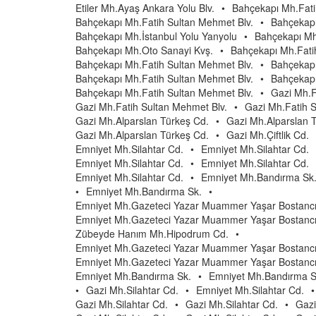
Etiler Mh.Ayaş Ankara Yolu Blv.
•
Bahçekapı Mh.Fati
Bahçekapı Mh.Fatih Sultan Mehmet Blv.
•
Bahçekapı
Bahçekapı Mh.İstanbul Yolu Yanyolu
•
Bahçekapı Mh
Bahçekapı Mh.Oto Sanayi Kvş.
•
Bahçekapı Mh.Fati
Bahçekapı Mh.Fatih Sultan Mehmet Blv.
•
Bahçekapı
Bahçekapı Mh.Fatih Sultan Mehmet Blv.
•
Bahçekapı
Bahçekapı Mh.Fatih Sultan Mehmet Blv.
•
Gazi Mh.F
Gazi Mh.Fatih Sultan Mehmet Blv.
•
Gazi Mh.Fatih S
Gazi Mh.Alparslan Türkeş Cd.
•
Gazi Mh.Alparslan 
Gazi Mh.Alparslan Türkeş Cd.
•
Gazi Mh.Çiftlik Cd.
Emniyet Mh.Silahtar Cd.
•
Emniyet Mh.Silahtar Cd.
Emniyet Mh.Silahtar Cd.
•
Emniyet Mh.Silahtar Cd.
Emniyet Mh.Silahtar Cd.
•
Emniyet Mh.Bandırma Sk
•
Emniyet Mh.Bandırma Sk.
•
Emniyet Mh.Gazeteci Yazar Muammer Yaşar Bostancı
Emniyet Mh.Gazeteci Yazar Muammer Yaşar Bostancı
Zübeyde Hanım Mh.Hipodrum Cd.
•
Emniyet Mh.Gazeteci Yazar Muammer Yaşar Bostancı
Emniyet Mh.Gazeteci Yazar Muammer Yaşar Bostancı
Emniyet Mh.Bandırma Sk.
•
Emniyet Mh.Bandırma S
•
Gazi Mh.Silahtar Cd.
•
Emniyet Mh.Silahtar Cd.
•
Gazi Mh.Silahtar Cd.
•
Gazi Mh.Silahtar Cd.
•
Gazi