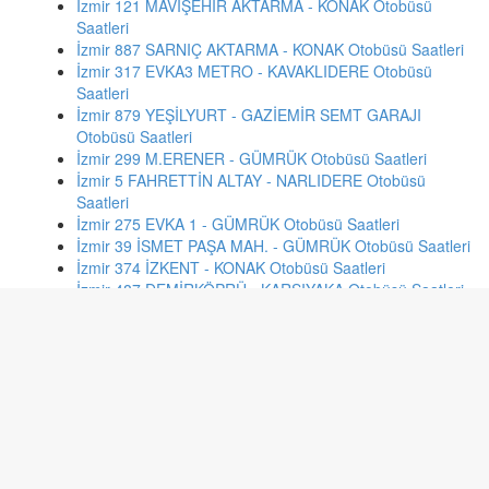
İzmir 121 MAVİŞEHİR AKTARMA - KONAK Otobüsü
Saatleri
İzmir 887 SARNIÇ AKTARMA - KONAK Otobüsü Saatleri
İzmir 317 EVKA3 METRO - KAVAKLIDERE Otobüsü
Saatleri
İzmir 879 YEŞİLYURT - GAZİEMİR SEMT GARAJI
Otobüsü Saatleri
İzmir 299 M.ERENER - GÜMRÜK Otobüsü Saatleri
İzmir 5 FAHRETTİN ALTAY - NARLIDERE Otobüsü
Saatleri
İzmir 275 EVKA 1 - GÜMRÜK Otobüsü Saatleri
İzmir 39 İSMET PAŞA MAH. - GÜMRÜK Otobüsü Saatleri
İzmir 374 İZKENT - KONAK Otobüsü Saatleri
İzmir 487 DEMİRKÖPRÜ - KARŞIYAKA Otobüsü Saatleri
İzmir 214 EVKA3 METRO - KEMER Otobüsü Saatleri
İzmir 180 BALÇOVA - KONAK Otobüsü Saatleri
Ankara 194 GÜVENPARK-FEVZİYE MH. Otobüsü
Saatleri
Malatya 6 TEMELLİ HATTI Otobüsü Saatleri
Konya 83 MENGENE ULUIRMAK RİNG Otobüsü Saatleri
Antalya KC05 MEYDAN-PERGE BLV.-D.GARAJI-VALİLİK-
K.ALTI CAD.-MELTEM-AKVARYUM- Otobüsü Saatleri
Çorum 3 - B ULUKAVAK BAYAT KÖYÜ Otobüsü Saatleri