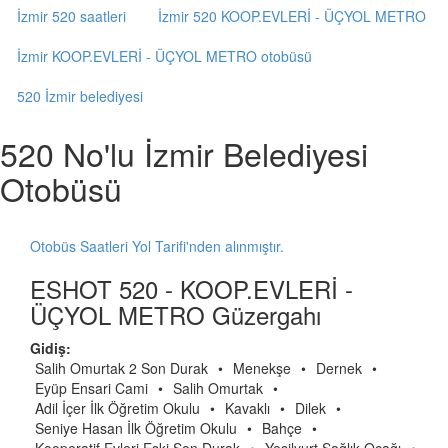
İzmir 520 saatleri
İzmir 520 KOOP.EVLERİ - ÜÇYOL METRO
İzmir KOOP.EVLERİ - ÜÇYOL METRO otobüsü
520 İzmir belediyesi
520 No'lu İzmir Belediyesi
Otobüsü
Otobüs Saatleri Yol Tarifi'nden alınmıştır.
ESHOT 520 - KOOP.EVLERİ -
ÜÇYOL METRO Güzergahı
Gidiş:
Salih Omurtak 2 Son Durak
•
Menekşe
•
Dernek
•
Eyüp Ensari Cami
•
Salih Omurtak
•
Adil İçer İlk Öğretim Okulu
•
Kavaklı
•
Dilek
•
Seniye Hasan İlk Öğretim Okulu
•
Bahçe
•