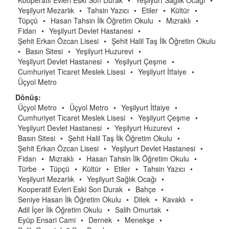
Kooperatif Evleri Eski Son Durak
•
Yeşilyurt Sağlık Ocağı
•
Yeşilyurt Mezarlık
•
Tahsin Yazıcı
•
Etiler
•
Kültür
•
Tüpçü
•
Hasan Tahsin İlk Öğretim Okulu
•
Mızraklı
•
Fidan
•
Yeşilyurt Devlet Hastanesi
•
Şehit Erkan Özcan Lisesi
•
Şehit Halil Taş İlk Öğretim Okulu
•
Basın Sitesi
•
Yeşilyurt Huzurevi
•
Yeşilyurt Devlet Hastanesi
•
Yeşilyurt Çeşme
•
Cumhuriyet Ticaret Meslek Lisesi
•
Yeşilyurt İtfaiye
•
Üçyol Metro
Dönüş:
Üçyol Metro
•
Üçyol Metro
•
Yeşilyurt İtfaiye
•
Cumhuriyet Ticaret Meslek Lisesi
•
Yeşilyurt Çeşme
•
Yeşilyurt Devlet Hastanesi
•
Yeşilyurt Huzurevi
•
Basın Sitesi
•
Şehit Halil Taş İlk Öğretim Okulu
•
Şehit Erkan Özcan Lisesi
•
Yeşilyurt Devlet Hastanesi
•
Fidan
•
Mızraklı
•
Hasan Tahsin İlk Öğretim Okulu
•
Türbe
•
Tüpçü
•
Kültür
•
Etiler
•
Tahsin Yazıcı
•
Yeşilyurt Mezarlık
•
Yeşilyurt Sağlık Ocağı
•
Kooperatif Evleri Eski Son Durak
•
Bahçe
•
Seniye Hasan İlk Öğretim Okulu
•
Dilek
•
Kavaklı
•
Adil İçer İlk Öğretim Okulu
•
Salih Omurtak
•
Eyüp Ensari Cami
•
Dernek
•
Menekşe
•