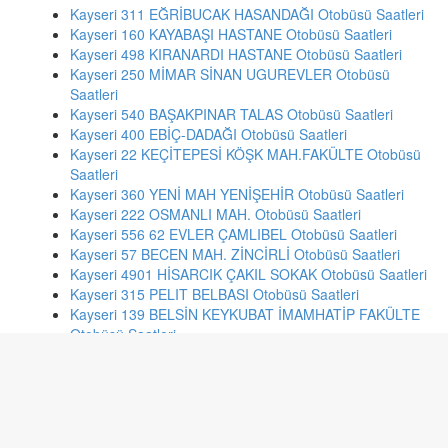
Kayseri 311 EĞRİBUCAK HASANDAĞI Otobüsü Saatleri
Kayseri 160 KAYABAŞI HASTANE Otobüsü Saatleri
Kayseri 498 KIRANARDI HASTANE Otobüsü Saatleri
Kayseri 250 MİMAR SİNAN UGUREVLER Otobüsü
Saatleri
Kayseri 540 BAŞAKPINAR TALAS Otobüsü Saatleri
Kayseri 400 EBİÇ-DADAĞI Otobüsü Saatleri
Kayseri 22 KEÇİTEPESİ KÖŞK MAH.FAKÜLTE Otobüsü
Saatleri
Kayseri 360 YENİ MAH YENİŞEHİR Otobüsü Saatleri
Kayseri 222 OSMANLI MAH. Otobüsü Saatleri
Kayseri 556 62 EVLER ÇAMLIBEL Otobüsü Saatleri
Kayseri 57 BECEN MAH. ZİNCİRLİ Otobüsü Saatleri
Kayseri 4901 HİSARCIK ÇAKIL SOKAK Otobüsü Saatleri
Kayseri 315 PELIT BELBASI Otobüsü Saatleri
Kayseri 139 BELSİN KEYKUBAT İMAMHATİP FAKÜLTE
Otobüsü Saatleri
Ankara 324 EKİN MH.-ÇATAK CAD-KIZILAY Otobüsü
Saatleri
İstanbul 59rk RUMELİHİSARÜSTÜ BOĞAZİÇİ ÜNİ-
SARITEPE KAM ARIKÖY Otobüsü Saatleri
İzmir 423 ŞİRİNEVLER - BOSTANLI İSKELE Otobüsü